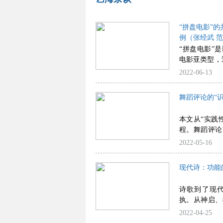
“拼盘电影”
例（张经武 
“拼盘电影”
电影亚类型，
体美学”是强
2022-06-13
论，它注重在
体，求得多元
舞蹈评论的“识
作拼盘电影美
重于文本外部
本文从“实践
同体叙事模式
程。舞蹈评论
形式的共同体
而掌握如何评
2022-05-16
作、分段式的
系。舞蹈评论
类型元素融合
家庭、族群（
主要表现为国
现代诗：功能的
径打通舞蹈
血缘共同体叙
结。在此基础
诗歌到了现
和方法下对舞
执。从神启、
炼意义。最后
一个明显的事
2022-04-25
成有效的评论
意”在修改诗