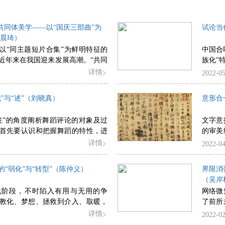
的共同体美学——以“国庆三部曲”为
试论当
范晨琦）
是以“同主题短片合集”为鲜明特征的
中国合
近年来在我国迎来发展高潮。“共同
族化”
调协作、共情和共美的本土电影理
文化交
详情
2022-05
电影文本内外建构不同维度的共同
于“时
主体的共赢效果。共同体美学可视
当代合
”与“述”（刘晓真）
意形合
学特征的一种概括，具体体现为侧
战，在
的共同体类型书写和文本内部的共
的新面
性”的角度阐析舞蹈评论的对象及过
文字意
。以“国庆三部曲”为例，文本外部
个性与
首先要认识和把握舞蹈的特性，进
的审美
类型书写主要涉及协同式的群体创
素材，
论舞蹈，以上涉及“识”和“述”的关
统书法
详情
2022-04
结构创作、命题式的任务创作和多
作审美
的前提是认识和把握身体语言，由
内在差
创作；文本内部的共同体叙事模式
为清新
社会）和审美（专业）三条养成路
征，由
族共同体叙事、地缘共同体叙事、
不同于
“弱化”与“转型”（陈仲义）
界限消
评论对象与文化土壤之间的内在联
之美，
事和情感共同体叙事。
化”新
（吴岸
上，舞蹈评论者需要在不同的视角
也体现
代阶段，不时陷入有用与无用的争
网络微
蹈进行描述和阐释，通过细节来提
神的核
教化、梦想、拯救到介入、取暖，
了前所
，流行的概念或者理论并不一定达
实是：诗意正趋于衰减流散，“逆诗
屏形式
详情
2022-02
，舞蹈评论者要释放艺术感受力，
歌质地；诗歌放下尊贵身段，以亲切
化。其