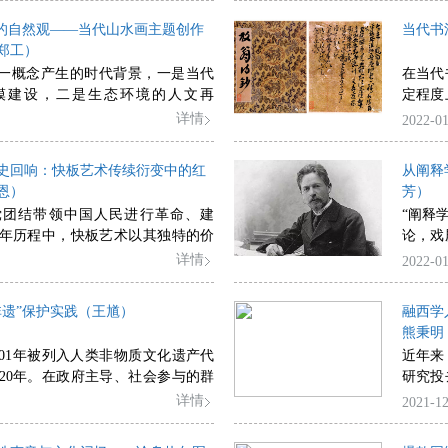
文字语言去抵达舞蹈的审美奥秘。
习俗”，营造“围炉”效应；夹杂其中
网络红
中的自然观——当代山水画主题创作
当代书
与“游艺”风习，也使其功能继续“下
维度的
郑工）
，我们的现代审美经验接受是在“弱
观感从
这一概念产生的时代背景，一是当代
在当代
班、固守根基，还是在与时俱进的潮
介的属
模建设，二是生态环境的人文再
定程度
整呢？
看，跨
异”与“城市新貌”，成为当代中国山
当代书
详情
2022-01
微短剧
的主题词，可其创作观念又如何衔
常识性
当下网
观和现代的自然观？本文以近年来
讹字四
人物标
史回响：快板艺术传续衍变中的红
从阐释
的山水画创作为对象，从四个方面
的重要
成为值
恩）
芳）
一，分析当代“都市山水”自然观的
减少或
党团结带领中国人民进行革命、建
“阐释学
如何将现代都市建筑元素山水化；
年历程中，快板艺术以其独特的价
论，戏
0世纪五六十年代有关新山水画变革
风格、技巧特质，记录了革命军队
对人类
详情
2022-01
及创作实践，重论旧笔墨如何适应
苦抗争、开拓创新的时代足迹。新
本）的
，阐述当代“都市山水”中的山水意
，艺术工作者继承红色文化的“衣
以及关
识，以及相关的笔墨程式与创作观
非遗”保护实践（王馗）
融西学
演形式与文本内容进行大幅度改造，
在细读
出“都市山水”的自然观，是具有替
熊秉明
和浪漫气质的手法编创出一批颇具
美学思
文化想象，即在观念层面上将自然
001年被列入人类非物质文化遗产代
近年来
性的红色经典作品，使快板走向现
思考和
象等值交换，进而生发新的意义空
20年。在政府主导、社会参与的群
研究投
发展道路。蕴含红色基因的快板艺
角度再
0年的保护实践创造出了众多热点现
书法史
详情
2021-12
文化建设的始终，在新时代的文艺
曲和中华优秀传统文化的保护产生
西文化
鲜活的生命力，承担起艺术熏陶和
效果。其中“制度化”保护、“专业
揭示。
重任务，是一笔历经实践检验和筛