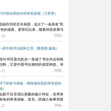
代中国合唱创作的审美新观（万梦萦）
唱创作历经百年风雨，走出了一条具有“民
特色的道路。新世纪以来，随着科技发展与
融，合唱创作领域的审美思潮出现了趋向
详情
-16
尚化”的快速转变。这主要体现在三方面：
唱创作对古典合唱概念的论域提出了挑
一的中国书法精神之美（蔡惠萌 戴端）
创作行为和表现形态方面呈现出前所未有
貌；当代合唱创作最大限度地凸显了创作
指与书写形式的合一形成了书法作品特殊
时代审美特性的双重需求，深度挖掘文化
结构，它是中国书法独特的底层构造。传
提供许多新鲜的构思创意；“时尚化”的创
与缺失文字性的现代书法在审美结构上的
详情
-25
并未与“民族化”分道扬镳，而是用一种更
异，显示了意形合一是中国书法的本体特
的创作语言呈现“民族化”的意境神韵，用
此生成的审美意象构建了书法作品的精神
以往的笔法雕琢传统文化素材，赋予“民族
弭下的参与体验：网络微短剧的审美趋向
这种精神之美既反映了书家的审美意趣，
时代的审美能量。
杨）
了时代风尚与哲学精神，更是中华美学精
短剧不仅呈现出新颖的媒介特征，也带来
心表现。
未有的审美体验。首先，跨媒介叙事和竖
合力加剧了艺术接受与日常生活边界的淡
详情
-27
次，网络微短剧在不同层面与网络文学、