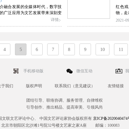
刚）
实困局。未来，国产喜剧应推动喜
事空间
介融合发展的全媒体时代，数字技
红色戏
形态两方面的“进化”，从“类型融
以及对
的广泛应用为文艺发展带来深刻变
物，走
型”。
所拥有
时代特征的数字化、网络化、智能
与全国
详情
2021-09
结果指
变化在解构文艺的物质性、真实、
点：深
史梳理
式的同时，又以新的审美关系和算
注重群
系统、
艺术生成的肌理，在数字化境遇中
身的形
动视听
主体功能、存在方式、传播与消费
色彩，
了日益庞大的满足大众多样化需求
4
5
6
7
8
9
10
百年中
11
场，以及有中国特点的数字艺术产
境遇下的艺术创新，不仅形构了艺
骨架，还作为文化生产力形态之一
手机移动版
微信互动
展中发挥了新引擎功能。
关于我们
版权声明
联系我们（意见建议）
友情链接
团结引导、联络协调、服务管理、自律维权
引导创作、推出精品、提高审美、引领风尚
国文联文艺评论中心、 中国文艺评论家协会版权所有
京ICP备2020040474
北京市朝阳区北沙滩1号院32号楼文艺家之家A座
邮编：100083