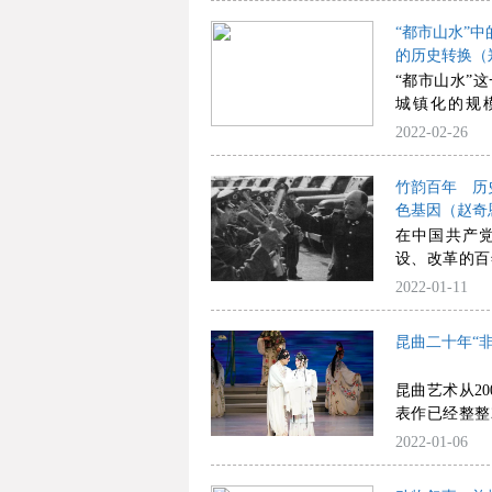
寻找到合适的
随和的日常“
“都市山水”
的商业化功利
的历史转换（
滑”。基于此
“都市山水”
化”中按部就
城镇化的规
流中做一番调
造。“日新月
2022-02-26
水画家创作中
接传统的山水
竹韵百年 历
城市建设题材
色基因（赵奇
展开讨论：第
在中国共产
重要环节，即
设、改革的百
第二，比较2
值取向、艺术
2022-01-11
中的不同观点
及人民大众艰
新对象；第三
中国成立后
象与人居意
昆曲二十年“
钵”，对其表
念；第四，提
以兼有写实感
代功能的一种
昆曲艺术从2
艺术性、思想
之物与社会现
表作已经整整
代转型的艺术
间。
策群力中，2
2022-01-06
术贯穿着我国
象，对中国戏
舞台上仍葆有
了重要的示范
思想启迪的双