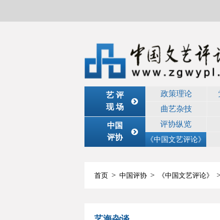
政策理论
艺 评
现 场
曲艺杂技
评协纵览
中国
评协
《中国文艺评论》
>
>
首页
中国评协
《中国文艺评论》
艺海杂谈