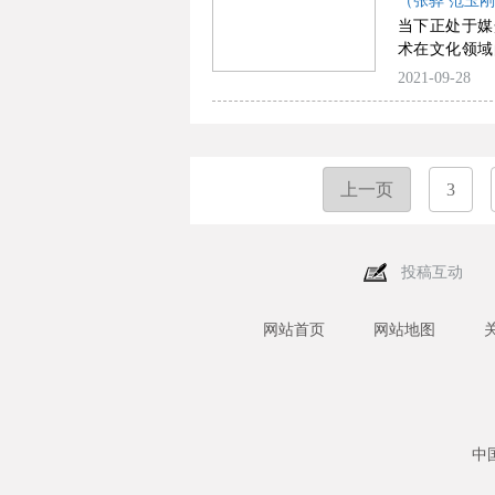
（张骅 范玉
层面的诸多现
当下正处于媒
剧观念与喜剧
术在文化领域
合”走向“新类
化，形成了有
2021-09-28
化趋势。这种
边界、审美方
法美学重构了
改变了文艺的
上一页
的形态，建构
3
的数字艺术市
业。媒介融合
术本体的逻辑
投稿互动
在文化产业发
网站首页
网站地图
中