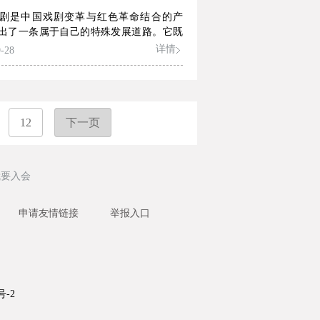
的规律。以当下互动技术的多元运用情况
剧是中国戏剧变革与红色革命结合的产
互动者体验的分析，引出互动视听在当前
出了一条属于自己的特殊发展道路。它既
的全新发展机遇，并通过问卷调查的数据
的戏剧变革紧密相连，又具备自身舞台特
详情
-28
出互动视听目前发展中存在的问题。在历
入民众、反映时代生活、富于革命激情、
与现状、问题分析的基础上，本文从操作
众审美习惯。红色戏剧推动了中国戏剧自
内容生产和产业布局三个方面来阐述以互
式再造，并使戏剧的价值追求增添了红色
建构数字心流体验的问题。
它成为戏剧主旋律中的黄钟大吕之声，对
国戏剧变革产生了极其重要的影响。
12
下一页
我要入会
申请友情链接
举报入口
号-2