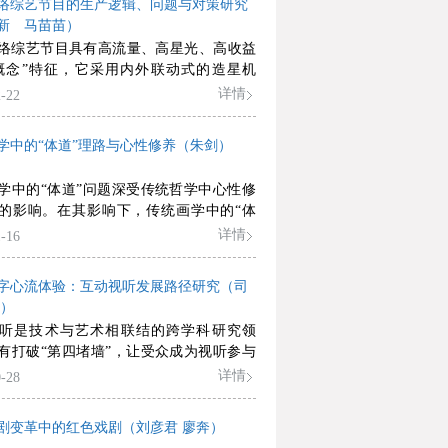
络综艺节目的生产逻辑、问题与对策研究
法还原张旭及其狂草的诞生，并主张借鉴
新 马苗苗）
术理论的成果研究书法问题，如用哲学、
络综艺节目具有高流量、高星光、高收益
、社会学阐释张旭狂草的美学意义。他通
概念”特征，它采用内外联动式的造星机
化、跨学科、跨门类的宏阔视角和多元理
造出现象级明星，以获取最高流量并实现
详情
-22
辟出一条书法史论的新道路。当前书法研
再通过整合营销传播完成流量变现。但很
着复杂的当代语境，有必要借鉴书法史译
网络综艺节目存在比较严重的致瘾性、同
史学方法对相关的西学理论进行索引，然
学中的“体道”理路与心性修养（朱剑）
“三唯”（唯流量、唯明星、唯市场）问
创造性转化和应用，从而建立起中国当代
此，可以低碳美学和低碳艺术原理为理论
学的理论构架。
学中的“体道”问题深受传统哲学中心性修
在创作实践中恪守艺术伦理，牢牢把握原
的影响。在其影响下，传统画学中的“体
主流价值观导向，并建构法理思维和法治
不同哲学流派的心性修养思想而主要分为道
详情
-16
改革和创新现行的选星、造星和追星机
家两条理路。进言之，两条“体道”理路既
入明星负面清单制度，创新网络文艺监管
也有不同，其中儒家理路相对来说更具实
将网络综艺节目创作引向健康、可持续发
字心流体验：互动视听发展路径研究（司
它奠定了一条“下学而上达”的“体道”进
径。
莺）
而通过这条进路完善了画学中的“人品”内
听是技术与艺术相联结的跨学科研究领
画家的人生境界纳入“体道”所需的条件，
有打破“第四堵墙”，让受众成为视听参与
证了心性与境界的统一。
用和影响力。本文从历史角度出发，用案
详情
-28
的方式，呈现不同互动形式中互动者与故
的联结程度与方式，指出互动视听发展过
剧变革中的红色戏剧（刘彦君 廖奔）
动者从想象力参与故事空间到直接进入故