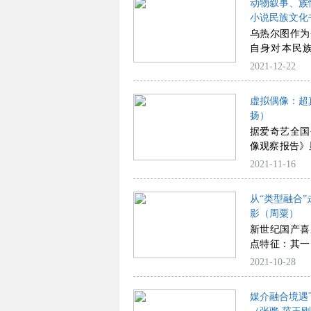
动物叙事、族
化”保护、“
选留存下来的
小说民族文化
突出的经验，
乌热尔图作为
发展规律，也
自身对本民
索实践。
作，动情书写
2021-12-22
妙借助“动物
归，灵活自由
虚拟偶像：超
音、揭示民族
扬）
有民族特色、
据爱奇艺全国
不断对民族文
像观察报告》显
对当代中国传
注虚拟偶像，
2021-11-16
存观念的整体
未来、洛天依
程中各民族可
介时代的人们
阐发上。
从“类型融合
技术赋能下
影（周粟）
象，建构起了
新世纪国产喜
看似主动的数
点特征：其一
拟偶像与粉丝
动了喜剧亚类
2021-10-28
众心理，并推
亚类型杂糅基
媒介融合境遇
下，新世纪以