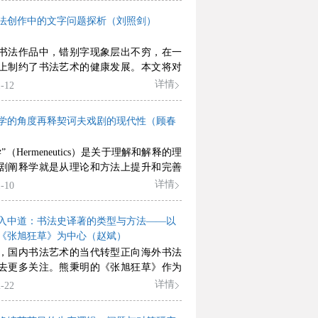
人和现实本身构成互文，汇聚成指向多元
法创作中的文字问题探析（刘照剑）
情绪感染力。最后，沉浸式体验和互动性
不同侧面赋予网络微短剧以冷媒介或热媒
书法作品中，错别字现象层出不穷，在一
性，从而增强了观众的参与体验。整体来
上制约了书法艺术的健康发展。本文将对
媒介、互动感和沉浸体验可能是今后网络
法创作中常见的错别字现象进行归纳，从
详情
-12
强化自身特质、吸引更多观众的方向。但
错字、繁简字混用、借用字问题、使用俗
络微短剧对“爽点”的一味追求和创作中的
个方面加以分析，并提出错别字现象出现
签化、场面情绪化、作品流量化倾向，也
学的角度再释契诃夫戏剧的现代性（顾春
原因是文字学教育的缺失等所致，对如何
得警惕的现象。
避免错别字现象提出笔者的应对之策。
”（Hermeneutics）是关于理解和解释的理
剧阐释学就是从理论和方法上提升和完善
历史中的一切戏剧文本（特别是经典文
详情
-10
理解方式，并揭示戏剧艺术的美和意义，
于理解这种美和意义的历史性特征。本文
入中道：书法史译著的类型与方法——以
契诃夫戏剧文本的基础上，从超前的生态
《张旭狂草》为中心（赵斌）
想、审美空间和意义空间、存在论的哲学
，国内书法艺术的当代转型正向海外书法
现代性品格等三个方面，力求从阐释学的
去更多关注。熊秉明的《张旭狂草》作为
释契诃夫戏剧的现代性。
译著的代表作之一，其研究路径既包含中
详情
-22
的交流和碰撞，也有不同学科方法的层层
熊秉明运用计量史学、比较史学、心理史