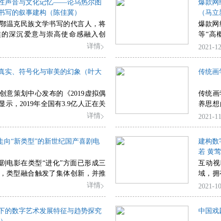
性声音与文化记忆——论乌热尔图
爆款网
学术化”保护、“生态化”保护作为四个
学等方
宝贵财富。
书写的叙事建构（陈佳冀）
（马立
契合着昆曲和中国戏曲的艺术传承
西方艺
鄂温克民族文学书写的代言人，将
爆款网
回应着传统表演艺术与时俱变的探
语言学
族的深沉爱意与崇高使命感融入创
等“高
过跨文
着鄂温克族的民族历史。其小说巧
制，打
详情
2021-12
念，开
叙事”的表述策略吁求民族精神的复
爆款，
究面临
地选取多维叙事视角以传达族性声
多爆款
著中的
真实、符号化与审美的幻象（叶大
传统画
发展进程中的诸种问题，构建起富
质化和
后加以
异彩纷呈的文学世界。乌热尔图在
题。为
书法史
创意策划中心发布的《2019虚拟偶
传统画
化进行反思与自审的同时，亦不乏
指南，
示，2019年全国有3.9亿人正在关
养思想
统文化的民族标识、历史记忆与生
创性与
二次元用户的规模与日俱增。初音
道”因
详情
2021-11
审视，并将视野延伸至对现代化进
意识，
、翎LING等虚拟偶像的出现，给媒
家和儒
持续发展路径与未来愿景等问题的
制，引
带来全新的审美体验。在人工智能
有重合
体制，
”走向“新类型”的新世纪国产喜剧电
建构数
实现的非物质、符号化的超真实形
操性，
展的路
若 黄
基于消费主义框架的符号消费，在
路，继
剧电影在类型“进化”方面已形成三
互动视
字劳动和参与式创作中，资本、虚
涵，将
，类型融合触发了集体创新，并推
域，拥
们共同打造了一场审美的幻象。
从而保
型的兴盛；其二，类型互渗契合受
者的作
详情
2021-10
动了本土化的改造；其三，喜剧在
例分析
础上，形成了自我迭代与更新。当
事空间
下的数字艺术发展特征与趋势探究
中国戏
来的国产喜剧面临创作层面和传播
程中互