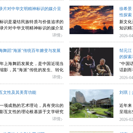
方法论拓展，使其从形式研究转向
度回应
代美学话语体系建构历程的缩影。
供了关
组成部分，蕴含着生活艺术化、审
代学术
社会结构与现代性批判的阐释。最
索。
录片对中华文明精神标识的媒介呈
徐希景
的思想基础。在近现代，对杂艺术
程，可
在获得跨学科理论资源的同时，也
性探索
了“美的艺术”（fine arts）概念
土文化
语遮蔽其舞蹈性历史与实践基础的
标识是凝结民族特质与价值追求的
新文化
早期学者将部分杂艺术类活动阐释
识版图
录片对中华文明精神标识的媒介呈
知识精
艺相区别的、非功利的审美活动，
概念下
和形式两大核心维度，分别回应“拍
美学精
详情
2026-04
情感对于塑造人格之作用的审美功
文学批
么拍”的问题。内容层面，要甄选提炼
土化的
成了交响，共同定义了杂艺术类活
现了中
共识性与生成性的精神标识；形式
学以承
”。此后，对于杂艺术类审美活动的
统文化
海舞蹈“海派”传统百年嬗变与发展
邹元江
化静为动、化抽象为具体、今昔对
文化主
“生活之美学”这一路径发展，学者
外来要
的探索
等叙事策略与美学实践，将静态符
与主流
中国古代美学精神的典例，这对当
构中国
年上海舞蹈发展史，是中国近现当
“中国
知、可共情的动态集体记忆。面对
为制度
国古代艺术话语体系及其现代嬗变
缩影，其“海派”传统的发生、转化
话剧而
生态剧变与全球对话深化的时代背
放以来
风气之先，关乎中国舞蹈文化重构
识到应
详情
2026-04
范式迎来新的挑战，未来纪录片创
因契合
世纪前半期，上海舞蹈形成了以商业
话剧导
对话、技术、受众四个关键维度探
代艺术
的“海派”传统；20世纪后半期，
表现力
理念升级。
多艺术
互文性及其美育功能
刘琪｜
语境下，上海舞蹈呈现出较为鲜明的
传统资
统艺术
进入21世纪，上海舞蹈正在全球化
作出了
存环境
一项成熟的艺术理论，具有突出的
近年来
后海派”。本文提出的上海舞蹈“后海
心的一
史与文
影互文性的理论根基源于文学研究
呈现出
，并非要给上海舞蹈贴一层新标签，
独特的
程，中
又依据电影自身独特的艺术形态，
—结构
详情
2026-02
既有标签的束缚，还其自由，以期
境，在
文学互文的表现形式。电影互文性
兴视域
的“在场”。它将超越一般意义上的
秀传统
种主要范式：狭义互文、副文本互
术乡建
域风格，更多的是作为一种风气、