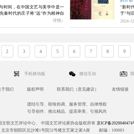
的开创
以及延续性的乐教观念、强大生命
承继与
间与时间，在中国文艺与美学中是一
“新时
和音乐思维的传承性等。中华美学
常变之
先秦时代的庄子将“远”作为精神自
于“与
道思想的对立与交融之中，儒家美
艺术有
过精神的张力融合了时空距离，创
名”的
详情
2024-12
观念和道家情景相即的审美情趣促
此见微
的形象，其影响延伸到刘勰的“神思
代未来
乐形成了独特的思维方式和表现形
化问题
唐宋诗学对于“远”的概念结合文艺构
民性”
主的音乐体系、象征隐喻的器乐表
，进一步将“远”的概念与“意中之
交流互
性的结构和一曲多用的体制，以及
宋代的画论则对远近距离进行了重新
学”的
材、独白自娱的器乐表现和“虚”的
“三远法”，并对这一概念的精神张
2
3
4
5
6
7
8
格局表
9
”的表现方式等。这种思维方式和表
建树的论述，使其升华到范畴的境
史诗”
中国传统音乐的各个领域中，成为
后的文艺领域。“远”这一范畴所蕴
宏大世
髓。它在千百年的中国音乐发展历
由精神，营构出中国文艺的逍遥时
节奏需
强大的生命力，成为中国传统文化
手机移动版
微信互动
中国文艺不同于西方文艺的文化特
鼎立的
分。
和参与
活力和
关于我们
版权声明
联系我们（意见建议）
友情链接
团结引导、联络协调、服务管理、自律维权
引导创作、推出精品、提高审美、引领风尚
国文联文艺评论中心、 中国文艺评论家协会版权所有
京ICP备2020040474
北京市朝阳区北沙滩1号院32号楼文艺家之家A座
邮编：100083