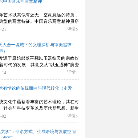
具有内在逻辑与文化主体性的发展路径。
论中国音乐的写意精神
制、乡土教育四个视角出发，对当前实践
统审视，进而提炼出传统文化与现代生
乐艺术以其似有还无、空灵意远的特质，
术生产与乡村建设、资本逻辑与公共性、
典型的写意特征。中国音乐写意精神贯穿
关系、全球化与本土化、短期绩效与长期
创作、表演与接受的全过程，呈现出“意
详情
-21
觉这六种关系困局；在此基础上，归纳出
意象”“意境”三重意蕴。音乐写意精神之“意
介入模式、互生型消费逻辑模式、内生型
现了音乐作品的本源性存在，具有先验性、
式三类既有参与模式，并剖析其在脱离村
：天人合一境域下的义理探析与审美追求
与潜在性特征；音乐写意精神之“意象”通
、资本消费化倾向与可持续性不足等方面
恒）
物取象”与“直抒胸臆”两种美学路径，实现
性局限；最后，以“共生型参与模式”的类
字发源于原始部落巫觋以玉器祭天的宗教仪
精神到具体艺术形式的转化；音乐写意精
与路径建构为核心议题，从可持续性、传
着时代的发展，其意义从“以玉通神”演变
意境”借助“以音造境”的独特路径，实现从
收益性、公权性、公益性、自发性六个要
物通理”，成为对天人合一境域下的心物交
详情
-14
感到哲学智慧的超越。
主体协作、长期文化反思与内循环造血三
态描摹。作为“象喻”思维的范畴，“玩”兼
入手，论证该模式如何在回应上述困局与
探析和审美娱情两种功能，在借助“象
式局限的基础上，为乡村文化振兴培育内
术有情论的传统面向与现代转化（史爱
的运思与言说、深入探究所“玩”之物深刻义
与长久动力，形成多主体可持续参与机
时，又能从中获得超脱世俗的审美快感。
统文化中蕴藉着丰富的艺术理论，其在时
文艺而言，“玩”是贯穿创作和批评鉴赏始
、社会与科技变革以及历代新思想、新生
美范畴，既揭示了审美主体同对象之间你
的引领下，不断地自我调整，吐故纳新，
详情
-02
、我中有你的心物交融的紧密联系，也体
健不息的生命动图。本文以中国艺术有情
美主体在天人交融、主客一体的精神高度
测点，在梳理与总结其传统面向及现代阐
境界中所生出的惬意、悠然的审美心态。
代文学”：命名方式、生成语境与发展空间
的基础上，明了其于传统向现代前行中的