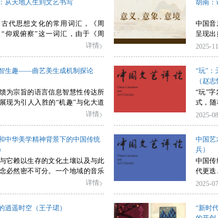
步形成
：从天地人生到文艺书写
胡南：
文、元文本互文与类文本互文。这
造血机
种方法，聚焦“我们时代性”“当前共
完整地呈现了影片与其他文本之间
进行系
存在性”等话题，以开放、前瞻的创作
国古代思想文化的常用词汇，《周
中国音
式，为观众理解和观看电影提供了
活、艺
海派”传统实现当代性发展。
“仰观俯察”这一词汇，由于《周
呈现出
与更立体的视角。与此同时，这五
多主体
质，使“俯仰”浸润在中国文化的各
于音乐
详情
2025-11
体现的整合性、关联性与“非透明
文化自
人生与审美，在后世产生了深远的
义”“
助于全面提升审美素养中的核心能力
外生型
”从个体人类来，又指瞬息之间与应
义”体
，在审美教育中引入基于电影互文
赋能模
智生趣——曲艺美生成机制探论
“玩”
，在音乐舞蹈中获得广泛运用，“俯
现实性
，不仅能够拓展美育课堂的教学维
民认知
（赵志
体动作拓展到精神自由与人格的超
过“观
深化学生的审美经验，因而具有重
的结构
馈为宗旨的语言信息智慧性传达所
“玩”
美的内涵。在三国时期魏国阮籍、
从抽象
义。
型特征
展现为引人入胜的“机趣”与化大道
式，随
，这一词汇被重新书写，创造了新
神之“
播力、
趣”相融合的“智趣美”。语言是曲艺
为“以
详情
2025-08
诗人陶渊明则在他的田园诗中，将
个体情
素及多
材料，音乐与表演是辅助材料。曲
流的动
相融合，从而激活了这一词汇的美
条路径
曲艺美舞台呈现的基础，其以中华
具义理
中国文化的精神家园中。“俯仰”一
既有模
和中华美学精神背景下的中国传统
中国艺
超越思维”为底层逻辑，运用“虚实相
喻”化
格意义上的文艺范畴，但是它具备
生力量
）
兵）
、妙趣横生”的叙事智慧，对日常生
理的同
的内涵，彰显出中国话语的原生与
制。
与它赖以生存的文化土壤以及与此
中国传
曲艺表演是曲艺美集中呈现的核心
对古代
对今天的文艺书写与话语建设仍然
念必然密不可分。一个地域的音乐
代更迭
表演者为主导的语言信息具象化与
终的审
附于该地域的文化环境。中国文化
活方式
详情
2025-07
得醒”观众的艺术传达来建构。从
中有我
绵至今而不堕，根本原因在于它的
形成行
以语造境，因智生趣”的曲艺美生成
现出审
性。中国传统音乐也体现出这一特
论为观
自由的
的逍遥时空（王子珺）
“新时
乐观念、趋同的音乐形态和程式化
释路径