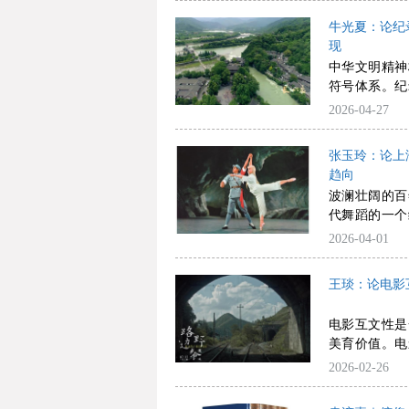
带来批判性的
程视作中国现
语体系的重要
对身体政治、
牛光夏：论纪
美化话语生成
后，舞蹈剧场
现
类活动的阐发受到
面临被剧场话
中华文明精神
的影响，近代
风险。
符号体系。纪
为与科学和工
现应聚焦内容
2026-04-27
这与其后重视
什么”和“怎
利主义观念构
具有根源性、
动的“艺术性
张玉玲：论上
层面，可通过
研究继续沿着
趋向
话、融通中外
们将其阐释为
波澜壮阔的百
号转化为可感
下学界研究中
代舞蹈的一个
数智时代媒介
有启发意义。
与发展，常领
2026-04-01
景，既有创作
之全局。20
作需在历史、
性为核心特征
索范式革新和
王琰：论电影
在“新海派”
现代性特征；
电影互文性是
视野下走向“
美育价值。电
派”发展方向
中的互文性，
2026-02-26
而是旨在突破
发展出有别于
获得更加明晰
可概括为五
舞蹈流派和地