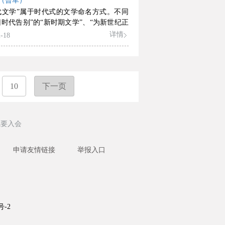
（曾军）
坚守、转化与新变，揭示其历史进程中的
代文学”属于时代式的文学命名方式。不同
理，并提出作为“共同发现的视界”，中国
旧时代告别”的“新时期文学”、“为新世纪正
情论在新时代下适应与转化的新思维，以
“新世纪文学”，“新时代文学”则是“创造新时
详情
-18
知著，兼论中国传统艺术理论的创造性转
”的文学。以人民为中心的创作导向的“人
。
、科技革命日新月异的“时代性”以及在文明
鉴中日益凸显的“传统性”形成了“新时代文
发展方向和总体样貌。“新时代文学”的总体
现为遵循现实主义创作原则、致力于“再造
10
下一页
的严肃文学，适应新兴的网络技术、致力于
界观建构的网络文学以及贴近日常生活快
求、便于传播互动的新媒体“短文学”三足
我要入会
状态。“新时代文学”具有开放性、互动性
性的特点，是一种具有未来指向的、充满
创造力的文学形态。
申请友情链接
举报入口
号-2