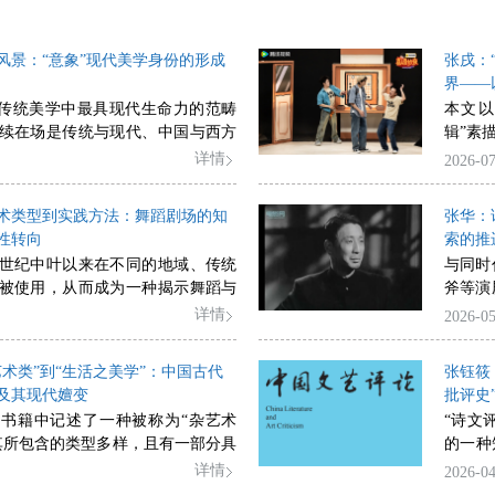
风景：“意象”现代美学身份的形成
张戌：
界——
国传统美学中最具现代生命力的范畴
本文以
续在场是传统与现代、中国与西方
辑”素
的结果。20世纪初，“意象”以与哲
为一场
详情
2026-07
域中idea的不彻底性对译方式进入
析，本
渐完成了从idea到image的转型，
辑”并
术类型到实践方法：舞蹈剧场的知
张华：
获得凸显，与传统文化的对接成为
的系统
性转向
索的推
验论哲学以及现代心理学的推动之
略如何
0世纪中叶以来在不同的地域、传统
与同时
化进程的另一推动力是文学实践，
游戏化
被使用，从而成为一种揭示舞蹈与
斧等演
象派的错位性借鉴，起到了滞留“意
形式展
关系的关键概念。通过回溯舞蹈与
份的艺
详情
2026-05
果。这一过程，使得作为“艺术意
创作实
义以来的双向互动，舞蹈剧场分别
演员的
age最初以“文学意象”的方式呈现在
转向，
的本体论作为参照从而打破两种艺
践针对
作观念之中，并为后续“泛意象”的
的媒介
艺术类”到“生活之美学”：中国古代
张钰筱
。然而，舞蹈剧场在当代理论化进
作中“
始动力。从学科建构角度而言，“意
审美契
及其现代嬗变
批评史
剧场研究而非舞蹈研究，这一趋势
众、
学学科的学术体系、话语体系建设的
体，转
书籍中记述了一种被称为“杂艺术
“诗文
论的开放性、表演研究的制度化力
的“型
现代美学从重视通用的西方美学范
共同体
其所包含的类型多样，且有一部分具
的一种
资本与艺术体制中的强势地位。但
剧”说
向重视中国本土的意象美学话语体
力的未
潜质。这些活动以“虚用”为特征、
国的一
详情
2026-04
中的表演性与文化研究为舞蹈剧场
张话剧
话语选择的结果，可以将其发展过
也为我
“乐”为效果，构成了中国古代艺术话
史”的