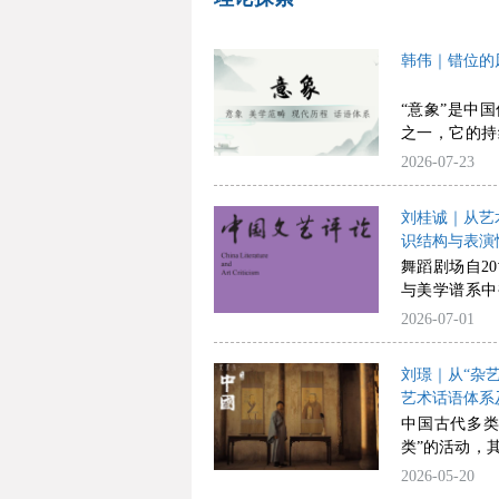
韩伟｜错位的
“意象”是中
之一，它的持
观念复杂碰撞
2026-07-23
学、心理学领
学术视野，并逐
刘桂诚｜从艺
其形象性内涵
识结构与表演
可能。除了经
舞蹈剧场自2
外，意象现代
与美学谱系中
现代作家对意
剧场互相渗透
2026-07-01
象”之形的效
剧场在现代主
象”概称的im
以戏剧和舞蹈
学术视野和创
刘璟｜从“杂
术的常规边界
出现提供了原
艺术话语体系
程中却被纳入
象”是现代美
中国古代多类
源自剧场本体
副产品，中国
类”的活动，
量以及戏剧在
畴的研究，转
有审美阐释的
2026-05-20
同时剧场研究
系建构是学术
以“自得”和