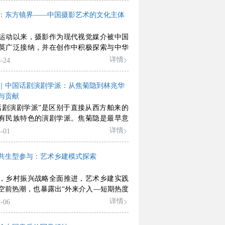
并推进了当时话剧界创建“民族形式”的探
键样本。
论著，其知识体系有一个不断生成的过
：东方镜界——中国摄影艺术的文化主体
从书目中窥见这种演变。在欧风美雨和本
资源的共同作用下，民国时期诗文评的知
运动以来，摄影作为现代视觉媒介被中国
不断扩充，新增序跋、文学史等内容，其
英广泛接纳，并在创作中积极探索与中华
辖子目进一步细化，地域范围延伸至海外
神及传统意象的融合，开启了中国摄影本
详情
-24
评专著。从“诗文评”到“批评史”的路径体
自觉历程。早期摄影先驱主动调适传统美
国固有学术知识的演化裂变，即从中国传
接摄影技术，在艺术风格层面初步确立了
中选择适配的理论资源，并不断吸收容纳
｜中国话剧演剧学派：从焦菊隐到林兆华
体性。新中国成立后至改革开放前，摄影
素，实现中西文明的和合共生，为当下建
与贡献
意识形态紧密结合，其“文化主体性”体现
文艺评论话语体系提供了生动模板。
话剧演剧学派”是区别于直接从西方舶来的
化的视觉建构与统一的图像范式。改革开
有民族特色的演剧学派。焦菊隐是最早意
，摄影艺术呈现多元发展态势，风景摄影
创立中国话剧演剧学派的导演。无论是在
详情
-01
传统审美而成为主流之一，摄影也成为当
演实践中借助戏曲和说唱手法拓展话剧的
的重要表达形式。20世纪90年代至今，更
，还是在戏曲导演实践中注重挖掘戏曲的
家立足本土文化资源，通过挪用与转译传
共生型参与：艺术乡建模式探索
源，林兆华都“学到了焦先生的真谛”，并
形式，在影像创作中展开对社会变迁、生
重大发展。他提出的以“叙述感表演”为核
、城市化等议题的批判性思考，形成对历
，乡村振兴战略全面推进，艺术乡建实践
系列概念，对创立中国演剧学派无疑具有
化母题的当代话语呈现。纵观其发展历
空前热潮，也暴露出“外来介入—短期热度
贡献。
国摄影艺术始终根植于自身社会文化语
瓦解”的周期性困境。本文立足乡村文化振
详情
-06
吸收转化外来影响的同时，持续从中华优
，结合大量田野调查与实践观察，构建艺
文化与社会主义先进文化中汲取养分，逐
分析框架：首先从工作主体、资源转化、