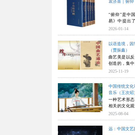
袁济喜｜俯仰
文、超文本互
一种观念、一
五种范式较为
存性”“生命
“俯仰”是中
可能的关联方
理念，推动“
易》中提出了
更丰富的路径
易》的经典性
2026-01-14
种互文范式所
个层面，包括
性”特征，有
影响。“俯仰
群。由此观之
以语造境，因
对出处的意思
性的教学方法
（贾振鑫）
仰”一词从形
度，而且能够
曲艺美是以反
越，具备了审
要的方法论意
创造的，集中
嵇康的诗文中
于无形的“理
2025-11-19
的气象；晋宋
美生成的核心
其与审美人生
艺文本组织是
学价值，融入
中国传统文化
传统哲学的“
词虽然不是严
音乐（王次炤
生、观演共情
了文化意义上
一种艺术形态
活进行创造。
外衍的活力，
相关的文化观
阶段，通过以
富有启示。
艺术也同样依
2025-08-04
形体表演“点
源远流长，延
而，形成了“
统一性和连续
机制。
远：中国文艺
点：统一的音