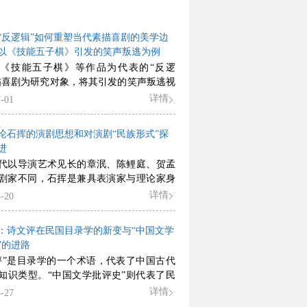
“反逻辑”如何重塑当代素描喜剧的美学边
以《技能五子棋》引发的笑声叛逃为例
《技能五子棋》等作品为代表的“反逻
描喜剧为研究对象，将其引发的笑声叛逃视
先锋美学实践。区别于主流的社会学分
详情
-01
文采用艺术评论的研究路径，主张“反逻
非内容的缺失，而是一种旨在解放喜剧本体
论石挥的演剧思想和对演剧“民族形式”探
性策略。通过文本细读，本文揭示了该策
进
通过悬置叙事因果、去心化人物塑造以及
代以导演艺术见长的章泯、陈鲤庭、贺孟
语言功能，将喜剧的重心从意义传达转向
剧家不同，石挥是兼具表演家与理论家身
演。而这场叛逃的终点，一方面使得喜剧
术探索者。他的贡献不仅体现在作为优秀
详情
-20
现从以意义承载为核心到形式本位的本体
独特创造与重要影响，更体现于其富有实
另一方面也使其陷入了先锋性被快速消费
性与可操作性的演剧思想。他重视话剧创
悖论之中。从审美关系层面看，其重构了
：诗文评在民国目录学的新变与“中国文学
人”的精神内核，深入探讨演剧中演员与观
约，促使观众从寻求共同理解的阐释共同
”的进路
演员与导演等关系，以及角色塑造中
型为默许荒诞规则、共享在场狂欢的游戏
评”是目录学的一个术语，代表了中国古代
”与“性”问题；提出“向心表演”说、“齿轮演
。这场指向快乐的艺术实践是一场充满张
知识类型。“中国文学批评史”则代表了民
，阐述“迎头抢”“由根起”等表演现象，并主
竟之旅，它在拓展喜剧美学边界的同时，
种著述形式。诗文评是“中国文学批评
详情
-27
借鉴戏曲艺术精髓等，这些观点从不同维
们理解数字时代的艺术嬗变与群体构建提
前身，但从《四库全书总目》众多子目到现