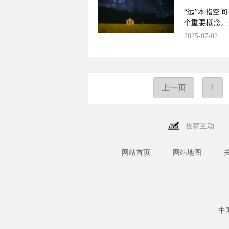
的表现方式，
“远”本指空
力的音乐形态
个重要概念。
精神贯穿在儒
由的概念，通
2025-07-02
善合一的审美
造了人格自由
使中国传统音
说”。六朝与
态：以声乐为
思进行了创拓
现、缺乏功能
远”相结合。
崇尚自然的题
上一页
论述，创造了
1
意境与“含蓄
力进行了卓有
现形态渗透在
地，影响到此
中国音乐的精
含的审美自
史中始终保持
投稿互动
空，彰显出
的重要组成部
质。
网站首页
网站地图
中