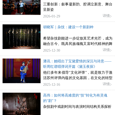
三重创新：叙事凝新韵、腔调立新意、舞台
呈新姿
详情
2026-01-29
胡晓军｜杂技：建设一个新剧种
希望杂技剧能进一步绽放其艺术光芒，成为
融合古今、既具民族魂魄又富时代精神的舞
台艺术
详情
2025-12-30
潘讯：她唱出了宝黛爱情的深沉与诗意——
听周红谱唱弹词开篇《黛玉夜探》
他们多年来倡导“文化评弹”，就是致力于激
活苏州评弹内蕴的文化基因，在文化的转型
和创造中为传统评弹艺术争得一席之地。
详情
2025-12-16
高伟：如何将高难度的“技”转化为有灵魂
的“剧”？
杂技剧中戏剧时间与表演时间结构关系探析