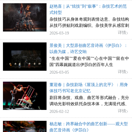
赵艳喜｜从“炫技”到“叙事”：杂技艺术的范
式转型
杂技技巧从身体奇观到表情达意、杂技结构
从技巧拼贴到戏剧编织、杂技美学从感官刺
激到精神共鸣
详情
2026-03-19
景俊美｜大型原创曲艺音诗画《伊莎白》：
以曲为媒，诗艺交响
“生在中国”“爱在中国”“心在中国”“留在中
国”四幕娓娓道出伊莎白的百年人生
详情
2026-03-05
董迎春｜杂技剧场《屋顶上的北平》：用身
体技巧书写老北京记忆
剧目将杂技、戏曲、曲艺等形式融合，充分
调动光影特效烘托杂技本体，充满现代感、
时尚化的美学气质。
详情
2026-02-12
杨志敏：跨界融合中的曲艺创新——观大型
曲艺音诗画《伊莎白》