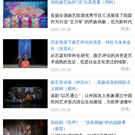
传统曲艺如何“活”出高质量（邓科）
首届全国曲艺院团优秀节目汇演展现了院团
作为行业“主力军”的昂扬风貌，也为新时代
曲艺高质量发展写下生动注脚
详情
2025-10-28
历史维度下曲艺评论的演变、特征与未来走
向（安昌礼）
从艺谚到学科化研究，曲艺评论的演变是艺
术成熟的见证，也是社会文化变迁的缩影。
详情
2025-10-24
曲艺音诗画《伊莎白》：高扬崇高的国际主
义精神（都布）
该剧“以艺通心”，让外国友人形象通过中国
民间艺术形式得以生动展现，为世界读懂中
国故事、感知中国温度提供了独特的艺术通
详情
2025-10-16
道。
杂技剧《先声》：“技剧相融”的抗战叙事
（柴莹）