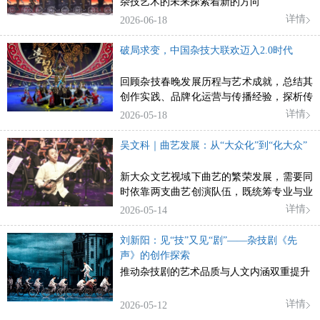
杂技艺术的未来探索着新的方向
详情
2026-06-18
破局求变，中国杂技大联欢迈入2.0时代
回顾杂技春晚发展历程与艺术成就，总结其
创作实践、品牌化运营与传播经验，探析传
承创新路径
详情
2026-05-18
吴文科｜曲艺发展：从“大众化”到“化大众”
新大众文艺视域下曲艺的繁荣发展，需要同
时依靠两支曲艺创演队伍，既统筹专业与业
余，又兼顾普及与提高
详情
2026-05-14
刘新阳：见“技”又见“剧”——杂技剧《先
声》的创作探索
推动杂技剧的艺术品质与人文内涵双重提升
详情
2026-05-12