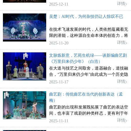
详情
2025-12-11
吴楚：AI时代，为何杂技仍让人惊叹不已
在技术飞速发展的时代，人类依然蕴藏着无
限的潜能，这种源自生命本体的创造力，将
永远是艺术最珍贵的源泉。
详情
2025-11-20
文脉炼新意，艺苑生机绿——谈新编曲艺剧
《万里归来仍少年》（白浩）
在大道与技艺之间取舍，道器融合，道技融
合，“万里归来仍少年”由此成为一个历史隐
喻，也成为一个再启示。
详情
2025-11-17
曲艺剧：传统曲艺在当代的创新表达（孟
梅）
曲艺剧的出现和发展既拓展了曲艺的表达空
间，也丰富了戏剧的种类样态，更有利于年
轻观众的培养。
详情
2025-11-11