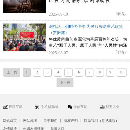
让“技”为“剧”服务，以“剧”承载“技”
详情
2025-09-10
深扎沃土创时代佳作 为民服务送曲艺欢笑
（贾振鑫）
将优质的曲艺资源化为基层百姓的欢笑，为
曲艺“源于人民、属于人民”的“人民性”内涵
作出了符合时代需求的社会实践诠释
详情
2025-08-07
上一页
1
2
3
4
5
6
7
8
9
10
下一页
投稿互动
手机移动版
微信互动
我要入会
|
|
|
|
|
网站首页
网站地图
关于我们
版权声明
联系我们（意见建议）
|
|
友情链接
申请友情链接
举报入口