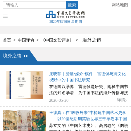
搜索
网站地图
2026年8月6日 星期四
>
>
>
境外之镜
首页
中国评协
《中国文艺评论》
境外之镜
庞晓菲｜滤镜•媒介•模件：雷德侯与跨文化
视野中的中国书法研究
在德国汉学界，雷德侯是研究、阐释中国书
法的知名学者，为中国书法的海外传播与接
受作出了卓越贡献。纵观其学术生涯，雷德
详情
2026-05-20
侯对中国书法既有宏观的历史观照，又不乏
精微的实证分析，体现出全新的书法史研究
王臻真：在“吸收外来”中构建中国艺术史学
范式与方法论体系。本文重点剖析雷德侯介
——以20世纪后期英语世界三部单卷本中国
入中国书法的独特视角与路径，提炼出“滤
艺术通史著作为例
苏立文的《中国艺术史》、高居翰的《图说
镜”“媒介”“模件”三个关键词，系统论述他如