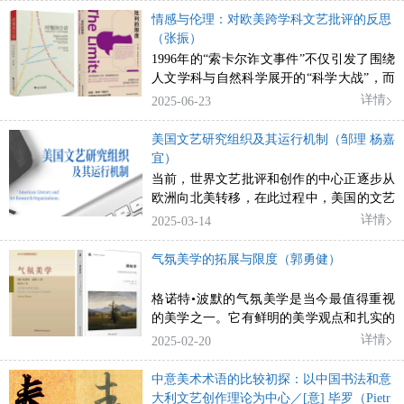
能，折射出在“开”与“合”之间保持必要的张
萨以“妙想”（idea）为绘画的最高境界，认
情感与伦理：对欧美跨学科文艺批评的反思
力以及超越西方中心主义的方法论启示。
为东方绘画优于西方绘画。他的《中日艺术
（张振）
时代》是西方人撰写的第一部东亚艺术史，
1996年的“索卡尔诈文事件”不仅引发了围绕
以唐代和宋代山水为中国山水画的最高成
人文学科与自然科学展开的“科学大战”，而
就，并以郭熙的《林泉高致》为中国画论对
且唤起了文艺理论家对于文艺批评工作的自
详情
2025-06-23
于世界的最大贡献之一。费诺罗萨仰慕中西
省。进入21世纪以来，欧美的文艺理论家针
古代艺术的辉煌，哀叹他那个时代艺术的衰
对20世纪后半叶的文艺批评方法开展了重评
美国文艺研究组织及其运行机制（邹理 杨嘉
败，可以说书写了有别于“东方主义”话语的
工作。法国理论家拉图尔，美国学术机构的
宜）
另一种浪漫主义东方镜像。
塞吉维克、菲尔斯基等后批判理论家以及斯
当前，世界文艺批评和创作的中心正逐步从
皮瓦克等文艺批评家分别从批评力度、情感
欧洲向北美转移，在此过程中，美国的文艺
维度以及伦理的视角反思批评家身份和批评
研究组织扮演了重要角色。本文分别对美国
详情
2025-03-14
方法等问题。跨学科的文艺批评在其限度上
语言文学组织、艺术组织和文艺跨学科组织
受到质疑的同时，也在新的情感结构、批评
的运行机制进行考察，以期为我国文艺事业
气氛美学的拓展与限度（郭勇健）
方法和批评话语中被激活，并被赋予新的使
的发展和文艺思想的国际传播提供一些参
命。述评近年来欧美文艺批评理论界的新动
考。研究发现，美国文艺研究组织在运行过
格诺特•波默的气氛美学是当今最值得重视
向，对当下中国文艺评论的理论发展有一定
程中不仅注重为学者和学生提供相关领域的
的美学之一。它有鲜明的美学观点和扎实的
启发意义。
基础性资源与设施，还重视设立并推行具有
哲学基础；它通过现象学改造面相学，为自
详情
2025-02-20
自主评判性、激励性与培育性的科研奖项。
然审美提供了一个较为合理的解释模式，区
同时，美国文艺研究组织还积极构建具有包
别于此前的艺术模式和科学模式，可称之
中意美术术语的比较初探：以中国书法和意
容性和相对平等的科研交流平台，设立涵盖
为“第三条道路”或“第三种模式”；气氛概念
大利文艺创作理论为中心／[意] 毕罗（Pietr