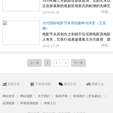
会见
1935年梅兰芳剧团在苏联巡演，京剧艺术让
但却为现代人类提供了新的审视人与自然关
正在探索新的戏剧呈现形式的欧洲的先锋艺
系的视角。
术家们着迷。京剧表演的综合性让苏联观众
详情
2019-02-18
大为赞叹，斯坦尼斯拉夫斯基开始在自己刚
成立的戏剧学校里同时传授歌唱和表演技
当代国际电影节体系的建构与演变（王笑
艺，而通常这两项技能在西方戏剧中是单独
楠）
存在的。他认为，身体动作是表演的推动
电影节从其创办之初就不仅仅跟电影及电影
力，梅兰芳的表演是有艺术规则的自由动
人有关，它执行或者渗透着主办方政府、团
作，其后他还建议学生们要学习梅兰芳表演
体或个人的意志，这些意志涉及政治意识形
详情
2018-12-29
技艺的精确性。在莫斯科，两位大师不止一
态、社会文化价值体系和经济利益各个方
次地见过面，梅兰芳还受邀来到斯氏家里，
面，经由电影节的策划、选片和评奖等一系
他们都潜心思考着戏剧法则的本质特征，怎
列活动体现出来。国际电影节从一个典型的
上一页
1
2
3
下一页
样复兴和传承艺术传统，他们的会见具有标
欧洲电影制度发展成全球化的文化现象，是
志性的意义。
一系列动力系统作用的结果。本文梳理了国
际电影节体系建构过程中几大关键性推动因
素，总结概括了其内外部形成的不均衡发展
投稿互动
手机移动版
微信互动
我要入会
现状及未来趋势，在此基础上探讨了作为机
构的电影节的组织与运行机制，并指出当下
|
|
|
|
|
网站首页
网站地图
关于我们
版权声明
联系我们（意见建议）
电影节最有效的管理模式——非营利组织模
|
|
式的可取之处，以及对我们的借鉴意义。
友情链接
申请友情链接
举报入口