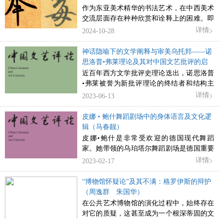
包括年会和出版发表在内的以及囊括国际国
对其他审美现象包括艺术也具有一定的解释
o De Laurentis）
作为东亚美术精华的书法艺术，在中西美术
内各种族和社会团体在内的多层次立体组织
力。作为一种新现象学美学，气氛美学对传
交流层面存在种种欣赏和诠释上的困难。即
架构。上述运行机制不仅使得美国国内和国
统美学有所突破，对经典现象学美学也有所
便目前英语学术界已有一定的成果，但在一
详情
2024-10-28
际的学者、研究生形成了自由而又相互促进
拓展。其主要贡献是力图通过“气氛”概念恢
些根本性的术语翻译和理解上，恐怕只能从
的学术社区，还为各领域和各国的成员带来
复鲍姆加通的感性学，重建“作为感知学的
现代欧洲美术之宗的意大利文献入手重新进
神话隐喻下的文学阐释与审美乌托邦——诺
了归属感和认同感，良好地促进了美国文艺
美学”，试图超越作为艺术哲学的美学。此
行解读和翻译。本文意图通过以中国书法和
思洛普•弗莱理论及其对中国文艺批评的启
研究和文艺创作的发展。
外，气氛美学对中国审美文化具有较强的亲
意大利绘画创作术语为中心的比较和讨论，
示（高海）
近百年西方文学批评史理论迭出，诺思洛普
和力。但是，气氛美学也暴露了一些缺陷，
提供一些与历史探索及方法论有关的想法，
•弗莱被誉为新批评理论的终结者和结构主
表明了其美学拓展的限度。气氛美学主要存
一方面说明意大利语能够更有效地翻译中国
义的代表。本文主要梳理其论著，分析其系
详情
2023-06-13
在着四大问题：1.感知学是否就等同于美
书法创作和审美讨论范围的主要术语，另一
统建构、思想发展和理论诉求。弗莱将西方
学？2.对气氛的感知都是审美吗？3.艺术的
方面提出如此历史地比较研究能够使得中外
文学视为一个独立的完整的语言体系,在体系
皮娜 • 鲍什舞蹈剧场中的身体语言及文化逻
目的只是制造气氛吗？4.气氛概念是否具有
文化交流更加有效地进行。
建构上以神话为本体，展示文学史的演变机
辑（马春靓）
涵盖全部审美现象的普遍性？如果这四个问
制，提出文学的循环创造理论，以关怀性作
题能够成立，那就说明气氛美学还有需要完
皮娜•鲍什是非常受欢迎的德国现代舞蹈
为文学发展演变内涵。弗莱对整体性的追求
善之处，而对气氛美学的完善或扩建可以有
家。她带领的乌珀塔尔舞蹈剧场是德国重要
是有目共睹的，但理论的建构如果超越历史
概念和文化两个维度。
的文化窗口，也是当代三大新舞蹈流派之
详情
2023-02-17
叙事和意识形态范畴，最终只能以审美自律
一。每当人们提及皮娜舞蹈剧场中日常行
归于乌托邦诉求。弗莱批评之路可对中国文
为、语言等非技术化的肢体语言时，都会引
“博物馆怀疑论”及其不满：格罗伊斯的辩护
论建设提供借鉴和反思，构建中国特色文艺
起一番争论。有的人认为舞蹈剧场作为一种
（周逸群 朱国华）
评论学科体系、学术体系、话语体系乃是正
以肢体为主要表现手段的舞蹈形式，虽然增
在公共艺术博物馆的演化过程中，始终存在
道。
加了台词等表现形式，但还是属于舞蹈的范
对它的质疑，这甚至成为一个根深蒂固的文