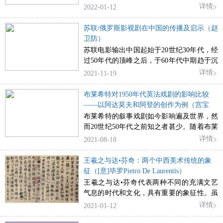
畴；有的人认为日常化肢体语言和台词的加
化观念，被称为“博物馆怀疑论”。格罗伊斯
详情
2022-01-12
入，使舞蹈剧场更接近于传统的戏剧，让舞
认为，冲破博物馆的束缚旨在超越封闭的艺
蹈剧场看起来更像是一种从舞蹈走向戏剧的
术场域，使艺术回归现实，再度变得鲜活。
苏联/俄罗斯影视剧在中国的传播及启示（赵
综合性艺术形式。因此，本文试图从皮娜•
然而，恰恰从博物馆的视角出发，高墙之外
卫防）
鲍什舞蹈剧场中的肢体语言入手，考察和分
的现实世界看起来才是鲜活的。身为收藏空
苏联电影输出中国起始于20世纪30年代，经
析其肢体语言的独特性与生产机制，以及隐
间，博物馆是第一性的。现实通过与博物馆
过50年代的顶峰之后，于60年代中期趋于沉
藏在身体语言背后的文化逻辑。
已有收藏的比较被定义，现实与博物馆构成
寂，80年代后再度开启。苏联电视剧也从80
详情
2021-11-19
了一种互补关系，前者是无价值的世俗空
年代后登陆中国。新世纪之前的苏联影视剧
间，后者是有价值的、被区隔出的文化档案
在中国产生了较大的影响，形成了民族记
布莱希特对1950年代英法戏剧的影响比较
库。
忆。新世纪之后，随着这种民族记忆的唤醒
——以阿达莫夫和阿登的创作为例（宫宝
和地缘政治的变化，俄罗斯影视剧在中国又
荣）
布莱希特的叙事戏剧如今影响遍及世界，然
开启了新一轮的传播，这轮传播的途径和目
而20世纪50年代之前知之者甚少。随着布莱
的也更为复杂。苏联 俄罗斯影视剧在中国的
希特率其柏林剧团于1950年代中期先后巡演
详情
2021-08-18
有效传播，对中国本土影视剧的国际化传播
于巴黎和伦敦，叙事戏剧便因其独特的艺术
具有重要启示。
手法和明确的政治倾向迅速在英法两国引起
王羲之与达•芬奇：两个中西美术传统的象
强烈的反响。由于两国的国情和戏剧发展状
征（[意]毕罗Pietro De Laurentis）
况不同，因而对布氏戏剧的接受以及在创作
王羲之与达•芬奇代表两种不同的充满文艺
中的体现也不尽相同，阿达莫夫和阿登的戏
气息的时代和文化，具有重要的象征性。虽
剧创作转变便是其生动的体现。有意思的
然各自出生、生活与文化环境都不一样，但
详情
2021-01-12
是，前者的《帕奥罗•帕奥利》和后者的
是作为两大艺术传统的代表人物，在追求艺
《穆斯格雷夫中士的舞蹈》均被设置在半个