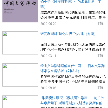
术表现方面还有学术界不太关注的相同之
论史诗《埃涅阿斯纪》中的多元世界（丁
世纪之前，背景也与殖民地时期相关，不同
处。他们在艺术上都崇尚大自然，尤其是王
瑶）
的是阿达莫夫正式进入了政治戏剧，而阿登
羲之一口气写毕的书信与达•芬奇很快就完
维吉尔作为新旧时代的见证者，在复杂的社
则大量借鉴了叙事戏剧的手法。就此，两国
成的素描，虽在题材与技法上很不一样，但
会环境中形成了多元的批判性思维。史诗
戏剧开启了各自的布莱希特时代。
都是即兴的“创作”，从中可以看到两位对自
《埃涅阿斯纪》所表现出的自我张力解构了
详情
2020-06-22
然现象的深入观察与感性的表现。
单一的文本系统，建构了与政治系统同等重
要的情感系统，彰显了诗人压抑许久的共情
诺瓦利斯对“诗化世界”的构建（方奕）
心和人文关怀。现代批评家皆被维吉尔的矛
盾情感所吸引，重申将古典时代和20世纪联
面对启蒙运动和早期现代化之后的过度崇尚
系起来的文化必要性，关切当下的情感需求
理性化和一味逐利趋势，诺瓦利斯借助于看
和自我实现。《埃涅阿斯纪》作为一部弥足
似魔幻的艺术创作表达出他对于现实世界的
详情
2020-03-11
经典的史诗，其内部的元素多样性顺应了现
诸多看法。他试图通过构建一个不仅包括艺
代比较文学向多元主义演变的趋向，经典诗
术和诗，也包括科学和经济的诗化世界来弥
经由文学翻译理解当代中国——日本文学翻
人维吉尔也在不断的自我对抗与重构中成就
合人与自然以及人与人之间的关系。在诺瓦
译家泉京鹿访谈（刘成才）
其时代性。
利斯的诗意经济思想中，所有的对立都得到
希望中国作家能创作出更多的优秀作品，也
调和，不仅人的私欲冲突，人与自然的日渐
希望更多中国当代小说能够早日翻译成日
对立也因为“爱”的连接力量而消融。只有
文，走进日本读者的阅读生活。
详情
2019-09-03
在“诗意经济”的世界里，远古的神灵才会真
正回归，自然才会真正散发古老的活力，社
“梨园魔法师”遇《樱桃园》导演——梅兰芳
会才会充满信仰与爱。虽然诺瓦利斯构建
与康斯坦丁•斯坦尼斯拉夫斯基在莫斯科的
的“诗意经济”并不是一个真正的经济模式，