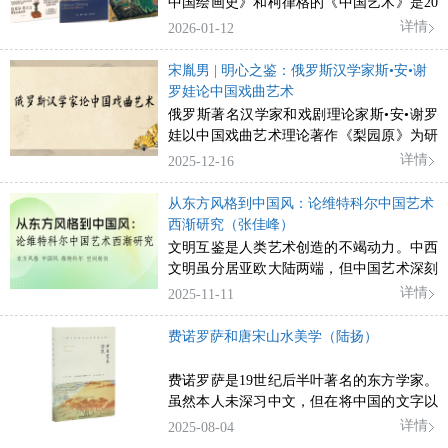
中国绘画史》和柯律格的《中国艺术》是20
何以“异域之眼”审视中国书法古典传统的脉
世纪后期英语世界的三部单卷本中国艺术通
详情
2026-01-12
络发展与创新机制，客观揭示其在推进中国
史类著作，它们均提供了对中国视觉艺术成
书法海外研究领域的学术价值。通过对海外
果的整体界定、粗略印象和价值判断，是面
宋胤男 | 明心之鉴：俄罗斯汉学家斯•安•谢
汉学家方法论的批判性借鉴，既能够拓展本
向西方大众读者的、偏通俗的学术著作。这
罗娃论中国戏曲艺术
土学术的问题意识与研究维度，更能有效激
三位汉学家各有学术路数，但总体上都在西
俄罗斯著名汉学家和戏剧理论家斯•安•谢罗
活中国书法史研究的理论生长点，从而促进
方艺术史背景下展开中国艺术通史的编撰，
娃以中国戏曲艺术理论著作《梨园原》为研
跨文化视域下中西方研究范式的互补与创
是温克尔曼以来艺术史学、特别是沃尔夫林
究文本，以历史诗学理念为指导，通过文化
详情
2025-12-16
新。
的艺术风格史学传统在中国艺术史学领域的
比较分析路径，辨析了中国戏曲艺术以“明
延续和拓展。这些通史写作难免囿于西方通
心”为要义的审美内核、以“守正”为逻辑的生
从东方风格到中国风：论维特科尔中国艺术
史观局限而忽略中国通史观传统，出现误读
成机制、以“程式”为方法的实践路径。谢罗
西渐研究（张佳峰）
和漏判，但在用西方艺术通史观置换中国艺
娃在异质文明语境下对中国戏曲艺术的独到
文明互鉴是人类艺术创造的不竭动力。中西
术通史观后，也得出了有趣的跨文化对比结
见解，从方法论层面而言，是俄苏汉学传统
文明虽分居亚欧大陆两端，但中国艺术深刻
果，凸显了中国艺术在全球艺术史中的位置
的文艺学方法“历史诗学”与戏剧学相结合而
影响了西方艺术史的进程。从东方风格和中
详情
2025-11-11
和特征。今天应当在古与今、中与西的对话
产生的化学反应。谢罗娃成功将俄苏戏曲学
国风等风格范畴入手，围绕“蒙古和平”下的
和汇通中注意“吸收外来”他者，探讨中国自
的研究范式由“以文本为中心”转为“以舞台为
东方风格，大航海时代物质文化和消费时尚
费诺罗萨和唐宋山水美学（陆扬）
主艺术史学知识体系的构建。
中心”。
层面的“中国风”，以及启蒙时代“英华园
林”所叩启的西方美学现代转型，维特科尔
费诺罗萨是19世纪后半叶著名的东方学家。
勾勒出中国艺术西渐的历史谱系与文化逻
虽然本人未深习中文，但在将中国的文字以
辑。与此同时，维特科尔的跨文化艺术史研
及中国和日本的艺术介绍到西方世界方面，
详情
2025-08-04
究也表明空间在艺术史知识生产中的理论潜
费诺罗萨的著作具有划时代的影响。费诺罗