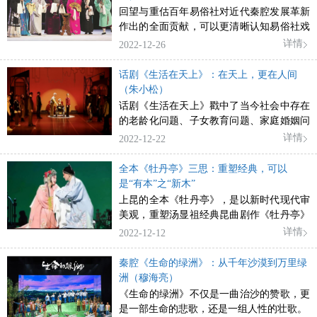
回望与重估百年易俗社对近代秦腔发展革新
作出的全面贡献，可以更清晰认知易俗社戏
曲研究的典范意义。
详情
2022-12-26
话剧《生活在天上》：在天上，更在人间
（朱小松）
话剧《生活在天上》戳中了当今社会中存在
的老龄化问题、子女教育问题、家庭婚姻问
题、城市化过度问题等诸多时代痛点，以高
详情
2022-12-22
度贴近性和敏感性，触碰到了人们易感的神
经，引起了师生们的广泛共鸣。
全本《牡丹亭》三思：重塑经典，可以
是“有本”之“新木”
上昆的全本《牡丹亭》，是以新时代现代审
美观，重塑汤显祖经典昆曲剧作《牡丹亭》
现实主义精神与浪漫主义情怀相结合的
详情
2022-12-12
秦腔《生命的绿洲》：从千年沙漠到万里绿
洲（穆海亮）
《生命的绿洲》不仅是一曲治沙的赞歌，更
是一部生命的悲歌，还是一组人性的壮歌。