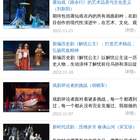
激活。
莆仙戏《踏伞行》的艺术品质与文化意义
（刘新阳）
期待包括莆仙戏在内的所有戏曲剧种，在剧
目创作的现代性演进中，在艺术、文化、观
念等多角度，既能跟上时代的发展，更要坚
详情
2022-11-21
守住中国传统文化的“魂”与“根”，这才是莆
仙戏《踏伞行》对整个戏曲界在当下传承与
新编历史剧《解忧公主》：打造艺术精品，
发展中最重要的文化启示。
弘扬民族精神
新编历史剧《解忧公主》以解忧公主这一历
史人物，生动演绎了解忧前往乌孙和亲以促
成汉朝乌孙修好的故事，表演者以精湛细腻
详情
2022-11-10
的表演为观众呈现了精彩的故事，表达了主
人公强烈的爱国精神和大无畏的牺牲精神。
戏剧评论者的挑战（胡晓军）
戏剧评论者面对着诸多挑战，每一个都遇到
过，每一个都从没有完全克服过。我能做的
是直面每一个挑战，能克服多少是多少。
详情
2022-11-07
新时代话剧：历增岁月 春满山河（宋宝珍）