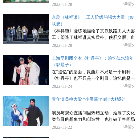
详情
2022-11-28
京剧《林祥谦》：工人阶级的强大力量（智
联忠）
《林祥谦》凝练地描绘了京汉铁路工人大罢
工，塑造了林祥谦真实质朴、侠肝义胆、血
性刚强的英烈形象，表演上唱做自然真切，
详情
2022-11-28
音乐唱腔洗练悦耳，舞美简洁有气势。
上海昆剧团全本《牡丹亭》：追忆似水流年
（郭晨子）
在“追忆”的层面，昆曲并不只是一个剧种，
《牡丹亭》也不只是一个剧目，追忆的是一
种业已消逝的文化。
详情
2022-11-24
青年演员挑大梁 “小屏幕”也能“大精彩”
演员与观众直播间里热烈互动，延展了文化
类节目的想象力和创造性，也打破了空间场
景的局限性，搭建出一个与过去截然不同的
详情
2022-11-22
沉浸式互动观戏空间，花鼓戏的魅力再度被