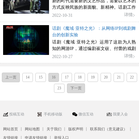
新的时代需要新的文艺作品，需要以艺术的
方式反映民族的新面貌、新精神。话剧工作
者应不忘初心，不负使命，在守正创新的道
详情
2022-10-31
路上不断前进。
话剧《魔域·亚特之光》：从网络IP到戏剧舞
台的创新实验
话剧《魔域·亚特之光》运用了这款为人熟
知的网游IP，通过编剧崔文嵚、付蕾的戏剧
构思，导演李伯男、韩清的舞台探索，实现
详情
2022-10-27
了从网游到戏剧的跨媒介改编。
上一页
14
15
16
17
18
19
20
21
22
23
下一页
投稿互动
手机移动版
微信互动
我要入会
|
|
|
|
|
网站首页
网站地图
关于我们
版权声明
联系我们（意见建议）
|
|
友情链接
申请友情链接
举报入口