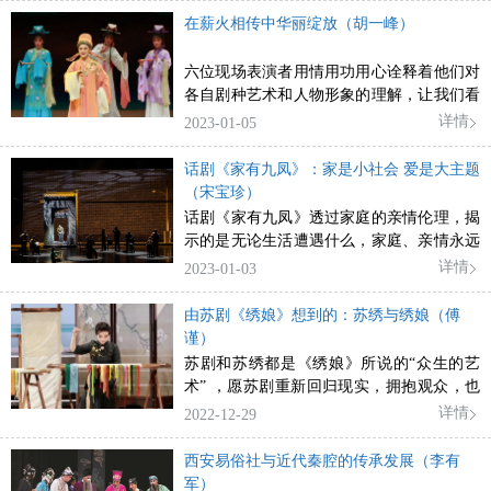
在薪火相传中华丽绽放（胡一峰）
六位现场表演者用情用功用心诠释着他们对
各自剧种艺术和人物形象的理解，让我们看
到了“浙江省文艺名家孵化计划”的成功。
详情
2023-01-05
话剧《家有九凤》：家是小社会 爱是大主题
（宋宝珍）
话剧《家有九凤》透过家庭的亲情伦理，揭
示的是无论生活遭遇什么，家庭、亲情永远
是牢不可破、值得珍视的人伦关系。
详情
2023-01-03
由苏剧《绣娘》想到的：苏绣与绣娘（傅
谨）
苏剧和苏绣都是《绣娘》所说的“众生的艺
术” ，愿苏剧重新回归现实，拥抱观众，也
愿《绣娘》继续打磨，成为苏剧复兴的新台
详情
2022-12-29
阶。
西安易俗社与近代秦腔的传承发展（李有
军）