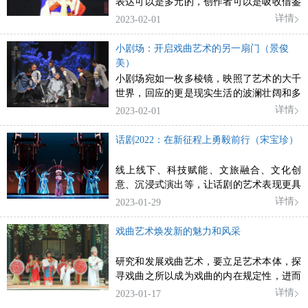
表达可以是多元的，创作者可以是吸收借鉴
其他兄弟艺术的表现手段，融入新的舞台观
详情
2023-02-01
念。
小剧场：开启戏曲艺术的另一扇门（景俊
美）
小剧场宛如一枚多棱镜，映照了艺术的大千
世界，回应的更是现实生活的波澜壮阔和多
姿多彩，这是戏剧应有的表现，也是“戏如
详情
2023-02-01
人生”的最好写照。
话剧2022：在新征程上勇毅前行（宋宝珍）
线上线下、科技赋能、文旅融合、文化创
意、沉浸式演出等，让话剧的艺术表现更具
现代感和传播效益。
详情
2023-01-29
戏曲艺术焕发新的魅力和风采
研究和发展戏曲艺术，要立足艺术本体，探
寻戏曲之所以成为戏曲的内在规定性，进而
以守正创新推动创造性转化、创新性发展，
详情
2023-01-17
使戏曲艺术焕发新的魅力和风采。