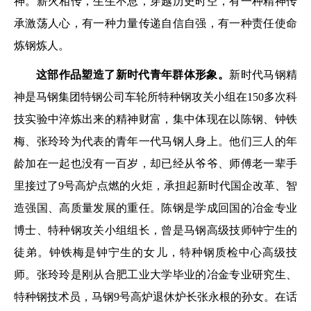
神。薪火相传，生生不息，穿越历史时空，有一种精神传
承激荡人心，有一种力量传递自信自强，有一种责任使命
炼钢炼人。
这部作品塑造了新时代青年群体形象。
新时代马钢精
神是马钢集团特钢公司车轮所特种钢攻关小组在150多次科
技实验中淬炼出来的精神财富，集中体现在以陈钢、钟铁
梅、张玲玲为代表的青年一代马钢人身上。他们三人的年
龄加在一起也没有一百岁，却已经从爷爷、师傅老一辈手
里接过了9号高炉点燃的火炬，承担起新时代国企改革、智
造强国、高质量发展的重任。陈钢是学成回国的冶金专业
博士、特种钢攻关小组组长，曾是马钢高级技师钟宁生的
徒弟。钟铁梅是钟宁生的女儿，特种钢质检中心高级技
师。张玲玲是刚从合肥工业大学毕业的冶金专业研究生、
特种钢技术员，马钢9号高炉退休炉长张永根的孙女。在话