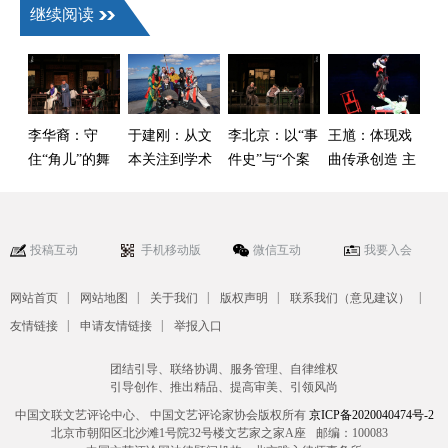
继续阅读
李华裔：守
于建刚：从文
李北京：以“事
王馗：体现戏
住“角儿”的舞
本关注到学术
件史”与“个案
曲传承创造 主
台别让声光电
自觉——中国
史”双重视角来
体立场的鲜活
抢了戏
戏曲海外学术
建构中国话剧
样本
传播的启示
运动史
投稿互动
手机移动版
微信互动
我要入会
|
|
|
|
|
网站首页
网站地图
关于我们
版权声明
联系我们（意见建议）
|
|
友情链接
申请友情链接
举报入口
团结引导、联络协调、服务管理、自律维权
引导创作、推出精品、提高审美、引领风尚
中国文联文艺评论中心、 中国文艺评论家协会版权所有
京ICP备2020040474号-2
北京市朝阳区北沙滩1号院32号楼文艺家之家A座
邮编：100083