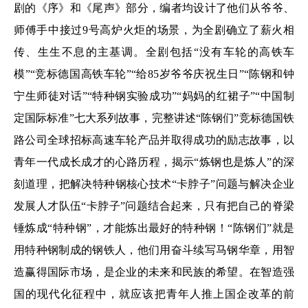
剧的《序》和《尾声》部分，编者均设计了他们从爷爷、
师傅手中接过9号高炉火炬的场景，为全剧确立了薪火相
传、生生不息的主基调。全剧包括“没有车轮的高铁车
模”“竞标德国高铁车轮”“给85岁爷爷庆祝生日”“陈钢和钟
宁生师徒对话”“特种钢实验成功”“妈妈的红裙子”“中国制
定国际标准”七大系列故事，完整讲述“陈钢们”竞标德国铁
路公司全球招标高速车轮产品并取得成功的励志故事，以
青年一代成长成才的心路历程，揭示“炼钢也是炼人”的深
刻道理，把解决特种钢核心技术“卡脖子”问题与解决企业
发展人才队伍“卡脖子”问题结合起来，只有把自己的脊梁
锤炼成“特种钢”，才能炼出最好的特种钢！“陈钢们”就是
用特种钢制成的钢铁人，他们用奋斗续写马钢华章，用智
造赢得国际市场，是企业的未来和民族的希望。在智造强
国的现代化征程中，就应该把青年人推上国企改革的前