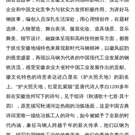
企业和中国文化竞争力与软实力发挥积极作用。为讲好马
钢故事，编创人员深扎生活深处，用心用情创作，在题材
选择、人物塑造、舞台表演、服装化妆、道具场景、音乐
舞美、细节设计、融媒体呈现和高科技特效等方面，都善
于抓住安徽地域特色来展现新时代马钢精神，以徽风皖韵
的视觉盛宴，再现以马钢为代表的中国现代工业发展的钢
铁洪流，感受安徽农业大省对中国工业发展作出的贡献。
徽文化特色的诗意表达还凸显在《炉火照天地》的剧名
上。“炉火照天地，红星乱紫烟”是唐代诗人李白1200多年
前在安徽池州写下的诗句，见于组诗《秋浦歌十七首·其十
四》，原意描写秋浦河边热闹的冶炼场面，这是中国古典
诗词里唯一描绘冶炼工人的诗句，如今被赋予了全新的时
代内涵，象征马钢人跨越千年的薪火传承，他们以钢为
笔，续写中国钢铁工业的传奇历史，他们自豪地在李白原