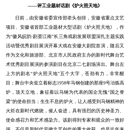
——评工业题材话剧《炉火照天地》
日前，由安徽省委宣传部牵头创排，安徽省重点文艺
项目、安徽省首部工业题材大型话剧《炉火照天地》，作
为“徽风皖韵·剧荟江南”长三角戏剧发展联盟深扎主题实践
活动暨优秀剧目展演开幕大戏在安徽大剧院首演，随后又
作为文化和旅游部、北京市人民政府主办的新时代舞台艺
术优秀剧目展演的参演剧目在北京二七剧场演出。舞台左
上方的剧名“炉火照天地”五个大字，苍劲有力，非常醒
目；舞台中央耸立着标志1958年马钢创建的那座9号冶炼高
炉，顶天立地，象征着以马钢为代表的国企无愧“国之脊
梁”的使命担当；生生不息的炉火，让人感受到马钢精神的
火炬在新时代燃烧，催人奋进，具有强烈的历史神圣力、
使命感召力和艺术感染力。该剧得到专家和观众的一致好
评，不仅是新时代安徽文艺创作的重大收获，也是近年来