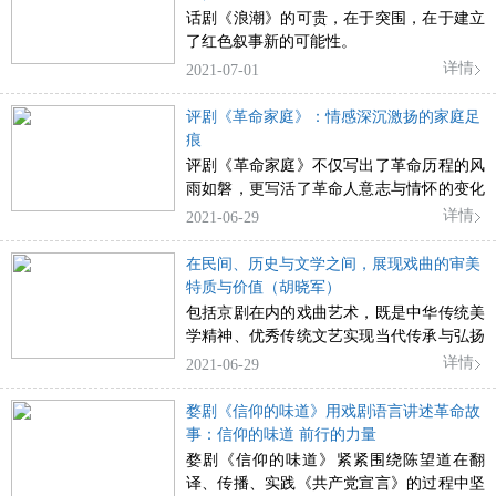
话剧《浪潮》的可贵，在于突围，在于建立
了红色叙事新的可能性。
详情
2021-07-01
评剧《革命家庭》：情感深沉激扬的家庭足
痕
评剧《革命家庭》不仅写出了革命历程的风
雨如磐，更写活了革命人意志与情怀的变化
和崇高，昭示了革命者追寻光明的历史意
详情
2021-06-29
义。
在民间、历史与文学之间，展现戏曲的审美
特质与价值（胡晓军）
包括京剧在内的戏曲艺术，既是中华传统美
学精神、优秀传统文艺实现当代传承与弘扬
的主要脉络，自然应该也可以成为革命美
详情
2021-06-29
学、革命传统实现当代传承与弘扬的重要渠
道。
婺剧《信仰的味道》用戏剧语言讲述革命故
事：信仰的味道 前行的力量
婺剧《信仰的味道》紧紧围绕陈望道在翻
译、传播、实践《共产党宣言》的过程中坚