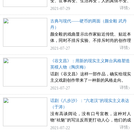
变、世事再变、生活再变，人的真情不变、
生活的底蕴不变、幸福的内涵不变。这就是
详情
2021-07-29
西安话剧院《长安第二碗》带给我的观感和
心悟。
古典与现代——硬币的两面（颜全毅 武丹
丹）
颜全毅的戏曲显示出作家贴近传统、贴近本
体，同时不排斥实验、不排斥时尚的创作理
念，而《一钱太守》《救风尘》一直演出于
详情
2021-07-27
浙江草台，这都显示出他对于戏曲的艺术坚
守和艺术创作态度。
《谷文昌》：用新的现实主义舞台风格塑造
英模人物（陶庆梅）
话剧《谷文昌》这样一部作品，确实给现实
主义戏剧创作带来了一种新的风格走向。
详情
2021-07-27
话剧《八步沙》：“六老汉”的现实主义表达
（于涛）
没有高谈阔论，没有口号宣教，这种对人
物“袪魅”的写法反而更打动人心，他们的成
功离不开那个破旧立新的时代，他们努力与
详情
2021-07-22
时代发展同向而行，正因如此，他们是“时