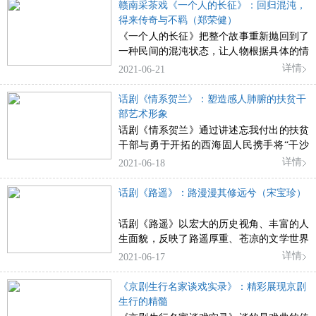
斗中让人动容的是人与人之间的情感展现。
赣南采茶戏《一个人的长征》：回归混沌，
得来传奇与不羁（郑荣健）
《一个人的长征》把整个故事重新抛回到了
一种民间的混沌状态，让人物根据具体的情
境去做出选择，也因此从最原初、最具体的
详情
2021-06-21
角度挖掘出了生存本能、生活需要所蕴藉的
能量与活力，以及它们经过锤炼升华为理想
话剧《情系贺兰》：塑造感人肺腑的扶贫干
信念的过程。
部艺术形象
话剧《情系贺兰》通过讲述忘我付出的扶贫
干部与勇于开拓的西海固人民携手将“干沙
滩变成金沙滩”的感人故事，展现了宁夏银
详情
2021-06-18
川精准扶贫的生动实践。
话剧《路遥》：路漫漫其修远兮（宋宝珍）
话剧《路遥》以宏大的历史视角、丰富的人
生面貌，反映了路遥厚重、苍凉的文学世界
和心灵世界。
详情
2021-06-17
《京剧生行名家谈戏实录》：精彩展现京剧
生行的精髓