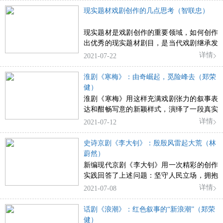
代楷模” ，是时代中的楷模，更是时代造就
现实题材戏剧创作的几点思考（智联忠）
的楷模。
现实题材是戏剧创作的重要领域，如何创作
出优秀的现实题材剧目，是当代戏剧继承发
展的重要课题。
详情
2021-07-22
淮剧《寒梅》：由奇崛起，觅险峰去（郑荣
健）
淮剧《寒梅》用这样充满戏剧张力的叙事表
达和酣畅写意的新颖样式，演绎了一段真实
的历史，也诠释了爱与信仰的同构本质。
详情
2021-07-12
史诗京剧《李大钊》：殷殷风雷起大荒（林
蔚然）
新编现代京剧《李大钊》用一次精彩的创作
实践回答了上述问题：坚守人民立场，拥抱
时代精神，让传统的京剧舞台焕发出崭新的
详情
2021-07-08
活力，让新京剧的殷殷风雷再次崛起于艺术
的旷野，才是广大京剧爱好者和观众的众望
话剧《浪潮》：红色叙事的“新浪潮”（郑荣
所归。
健）