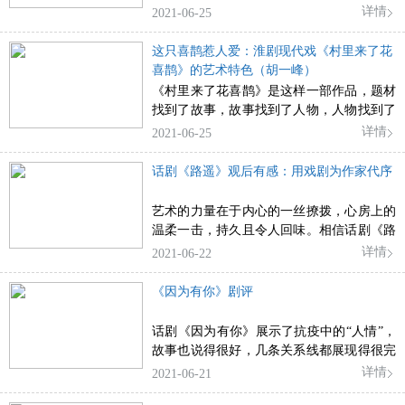
定信仰这一主线，把分水塘村作为旧中国的
详情
2021-06-25
一个缩影，以小见大，有巨有微，把《共产
党宣言》中最有价值的精神形象地告诉观
这只喜鹊惹人爱：淮剧现代戏《村里来了花
众，呈现了“一个人翻译了一本书，一本书
喜鹊》的艺术特色（胡一峰）
武装了一群人，一群人改变了中国的命
《村里来了花喜鹊》是这样一部作品，题材
运”的主题。
找到了故事，故事找到了人物，人物找到了
语言，语言找到了风格。
详情
2021-06-25
话剧《路遥》观后有感：用戏剧为作家代序
艺术的力量在于内心的一丝撩拨，心房上的
温柔一击，持久且令人回味。相信话剧《路
遥》完全可以做到这样的打动人心。
详情
2021-06-22
《因为有你》剧评
话剧《因为有你》展示了抗疫中的“人情”，
故事也说得很好，几条关系线都展现得很完
整，无论是父子情、父女情、情侣情都让观
详情
2021-06-21
众产生强烈的共鸣。这是一场战斗，但是战