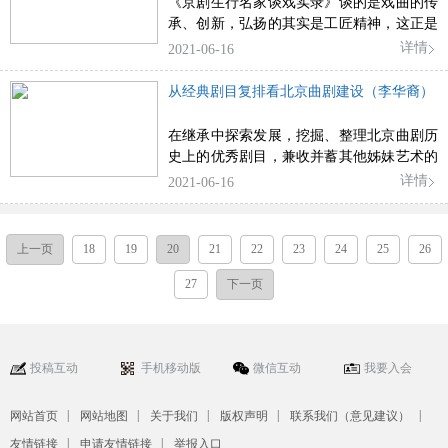
《京剧生行名家谈戏实录》谈的是戏曲的传
承、创新，弘扬的其实是工匠精神，这正是
该书的魂。
详情
2021-06-16
从经典剧目复排看北京曲剧建设（李华裔）
在继承中探索发展，挖掘、整理北京曲剧历
史上的优秀剧目，兼收并蓄其他姊妹艺术的
精华，在守正创新中重塑剧种新时代的审美
详情
2021-06-16
形态，或许是北京曲剧须明确的发展方向与
必经之路。
上一页
18
19
20
21
22
23
24
25
26
27
下一页
投稿互动
手机移动版
微信互动
我要入会
|
|
|
|
|
网站首页
网站地图
关于我们
版权声明
联系我们（意见建议）
|
|
友情链接
申请友情链接
举报入口