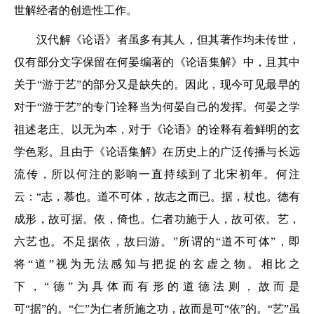
世解经者的创造性工作。
汉代解《论语》者虽多有其人，但其著作均未传世，
仅有部分文字保留在何晏编著的《论语集解》中，且其中
关于“游于艺”的部分又是缺失的。因此，现今可见最早的
对于“游于艺”的专门诠释当为何晏自己的发挥。何晏之学
祖述老庄、以无为本，对于《论语》的诠释有着鲜明的玄
学色彩。且由于《论语集解》在历史上的广泛传播与长远
流传，所以何注的影响一直持续到了北宋初年。何注
云：“志，慕也。道不可体，故志之而已。据，杖也。德有
成形，故可据。依，倚也。仁者功施于人，故可依。艺，
六艺也。不足据依，故曰游。”所谓的“道不可体”，即
将“道”视为无法感知与把捉的玄虚之物。相比之
下，“德”为具体而有形的道德法则，故而是
可“据”的。“仁”为仁者所施之功，故而是可“依”的。“艺”虽