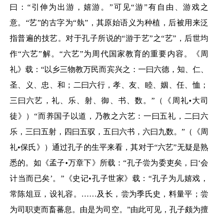
曰：“引伸为出游，嬉游。”可见“游”有自由、游戏之
意。“艺”的古字为“埶”，其原始语义为种植，后被用来泛
指普遍的技艺。对于孔子所说的“游于艺”之“艺”，后世均
作“六艺”解。“六艺”为周代国家教育的重要内容。《周
礼》载：“以乡三物教万民而宾兴之：一曰六德，知、仁、
圣、义、忠、和；二曰六行，孝、友、睦、姻、任、恤；
三曰六艺，礼、乐、射、御、书、数。”（《周礼•大司
徒》）“而养国子以道，乃教之六艺：一曰五礼，二曰六
乐，三曰五射，四曰五驭，五曰六书，六曰九数。”（《周
礼•保氏》）通过孔子的生平来看，其对于“六艺”无疑是熟
悉的。如《孟子•万章下》所载：“孔子尝为委吏矣，曰‘会
计当而已矣’。”《史记•孔子世家》载：“孔子为儿嬉戏，
常陈俎豆，设礼容。……及长，尝为季氏史，料量平；尝
为司职吏而畜蕃息。由是为司空。”由此可见，孔子颇为擅