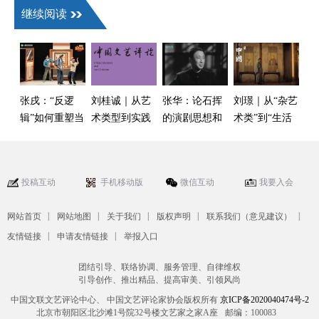
继续阅读
张戌：“反逻
刘桂诚｜从艺
张华：论石挥
刘璟｜从“杂艺
辑”如何重塑当
术类型到实践
的演剧思想和
术类”到“生活
代素描喜剧的
方法：舞蹈剧
对演剧“民族形
之美学”：中国
美学边界——
场的知识结构
式”探索的推进
古代艺术话语
以《技能五子
与表演性转向
体系及其现代
投稿互动
手机移动版
微信互动
我要入会
棋》引发的笑
嬗变
声叛逃为例
|
|
|
|
|
网站首页
网站地图
关于我们
版权声明
联系我们（意见建议）
|
|
友情链接
申请友情链接
举报入口
团结引导、联络协调、服务管理、自律维权
引导创作、推出精品、提高审美、引领风尚
中国文联文艺评论中心、 中国文艺评论家协会版权所有
京ICP备2020040474号-2
北京市朝阳区北沙滩1号院32号楼文艺家之家A座
邮编：100083