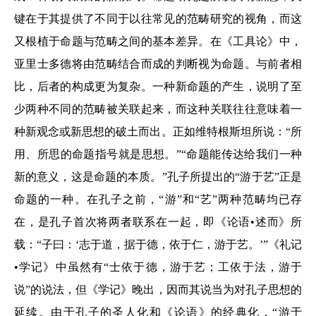
键在于其提供了不同于以往常见的范畴研究的视角，而这
又根植于命题与范畴之间的基本差异。在《工具论》中，
亚里士多德将由范畴结合而成的判断视为命题。与前者相
比，后者的构成更为复杂。一种新命题的产生，说明了至
少两种不同的范畴被关联起来，而这种关联往往意味着一
种新观念或新思想的破土而出。正如维特根斯坦所说：“所
用、所思的命题指号就是思想。”“命题能传达给我们一种
新的意义，这是命题的本质。”孔子所提出的“游于艺”正是
命题的一种。在孔子之前，“游”和“艺”两种范畴均已存
在，是孔子首次将两者联系在一起，即《论语•述而》所
载：“子曰：‘志于道，据于德，依于仁，游于艺。’”《礼记
•学记》中虽然有“士依于德，游于艺；工依于法，游于
说”的说法，但《学记》晚出，因而其说当为对孔子思想的
延续。由于孔子的圣人化和《论语》的经典化，“游于