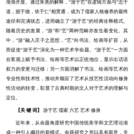
渐渐开显。通过朱熹的解释，“游于艺”在逻辑方面与“志于
道，据于德，依于仁”相贯通，成为了儒家人格修养的最终
途径和完满状态，进而确立了“游于艺”的经典诠释模式。
随着历史的发展，“游”和“艺”两种范畴亦发生着变化。其
中，“游”融入庄子之思想，“艺”向书法、绘画等扩容，从
而促使“游于艺”演化为一种艺术学命题。“游于艺”一方面
在客观上赋予书法、绘画等艺术以正统地位，显示出话语
权力的变更与迁移；另一方面消解了书法、绘画等艺术的
专业性和技术性，推动并顺应了艺术从技艺性活动向修身
性活动的转变，彰显了古典时期的文人对于艺术的理解与
定位。
【关 键 词】
游于艺 儒家 六艺 艺术 修身
近年来，从命题角度研究中国传统美学和文艺理论渐
成一种引人瞩目的新模式。命题研究之所以具有新意，关