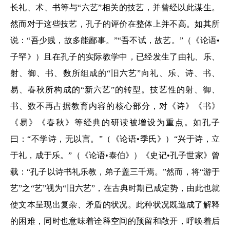
长礼、术、书等与“六艺”相关的技艺，并曾经以此谋生。
然而对于这些技艺，孔子的评价在整体上并不高。如其所
说：“吾少贱，故多能鄙事。”“吾不试，故艺。”（《论语•
子罕》）且在孔子的实际教学中，已经发生了由礼、乐、
射、御、书、数所组成的“旧六艺”向礼、乐、诗、书、
易、春秋所构成的“新六艺”的转型。技艺性的射、御、
书、数不再占据教育内容的核心部分，对《诗》《书》
《易》《春秋》等经典的研读被增设为重点。如孔子
曰：“不学诗，无以言。”（《论语•季氏》）“兴于诗，立
于礼，成于乐。”（《论语•泰伯》）《史记•孔子世家》曾
载：“孔子以诗书礼乐教，弟子盖三千焉。”然而，将“游于
艺”之“艺”视为“旧六艺”，在古典时期已成定势，由此也就
使文本呈现出复杂、矛盾的状况。此种状况既造成了解释
的困难，同时也意味着诠释空间的预留和敞开，呼唤着后