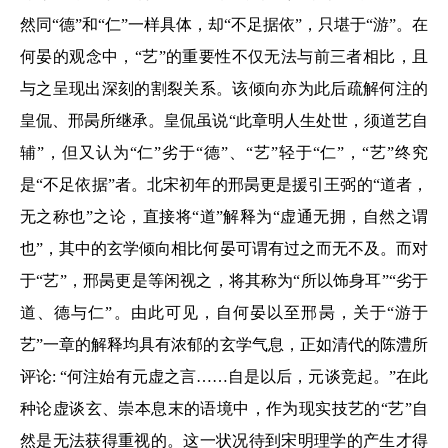
然同“德”和“仁”一样具体，却“不足据依”，只堪于“游”。在
何晏的观念中，“艺”的重要性不仅无法与前三者相比，且
与之呈现出深刻的割裂关系。该倾向亦为此后疏解何注的
皇侃、邢昺所继承。皇侃虽说“此章明人生处世，须道艺自
辅”，但又认为“仁”劣于“德”、“艺”轻于“仁”，“艺”终究
是“不足依据”者。北宋初年的邢昺更是援引王弼的“道者，
无之称也”之论，直接将“道”解释为“虚通无拥，自然之谓
也”，其中的玄学倾向相比何晏可谓有过之而无不及。而对
于“艺”，邢昺更是等闲视之，将其称为“所以饰身耳”“劣于
道、德与仁”。由此可见，自何晏以至邢昺，关于“游于
艺”一章的解释均具有浓郁的玄学气息，正如清代的陈澧所
评论: “何注始有元虚之言……自是以后，元谈竞起。”在此
种论虚谈玄、崇本息末的语境中，作为现实技艺的“艺”自
然是无法获得重视的。这一状况待到宋明理学的产生才得