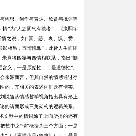
验与构想、创作与表达、欣赏与批评等
情”为“人之阴气有欲者”，《康熙字
四情之说，如“喜、怒、哀、惧、爱、
“形影相吊，五情愧赧”，此皆人生而即
朱熹将四端与四情相联系，指出“恻
两层含义，一是原始性，二是道德性”。
会来源而言，但其自然的情感通过存
义性的，其相关的表述词汇既有情实、
刘悦笛从情感哲学视角指出具有形上
论的诸面形成三角架构的逻辑关系。
’”。艺术文献中的情词除了上面所提的还有
把艺中之“情”概括为三个方面：一是
也”（《鸾啸小品•叙曲》）；二是具