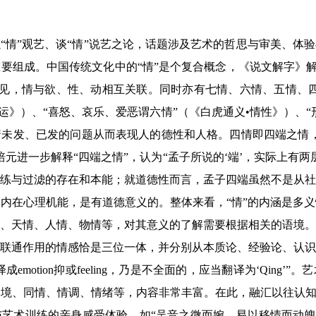
“情”观艺、谈“情”说艺之论，话题涉及艺术的哲思与审美、体
要组成。中国传统文化中的“情”是个复合概念，《说文解字》解“
”。可见，情与欲、性、动相互关联。同时亦有七情、六情、五情、
运》）、“喜怒、哀乐、爱恶谓六情”（《白虎通义•情性》）、
未发、已发的问题从而表现人的德性和人格。四情即四端之情，
元进一步解释“四端之情”，认为“孟子所说的‘端’，实际上有
练与过滤的存在和本能；就道德性而言，孟子四端虽然不是从社
内在心理机能，是有道德意义的。整体来看，“情”的内涵是多
、天情、人情、物情等，对其意义的了解需要根据相关的语境。
联通作用的情感恰是三位一体，并分别从本质论、经验论、认识
emotion抑或feeling，乃是不全面的，应当翻译为‘Qing
境、同情、情调、情绪等，内容非常丰富。在此，融汇以往认知
艺术训练的亲身感受体验，如“吴音之微而婉，易以移情而动魄