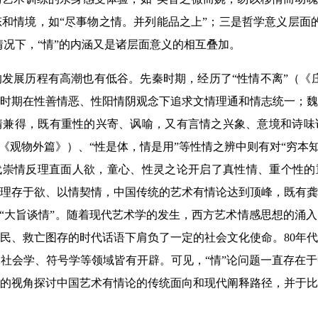
和情境，如“尽事物之情。并列能品之上”；三是哲学意义层面
情况下，“情”的内涵又是诸层面意义的相互叠加。
发展历程有高潮也有低谷。先秦时期，经历了“性情不离”（《
时期在性善情恶、性阳情阴观念下追求文情理通和情志统一；魏
情兼得，既有重性的兴寄、讽喻，又有言情之兴象、意境和诗味
《观物外篇》）、“性是体，情是用”等性情之辨中则有对“穷本
代崇情反理直面人欲，童心、性灵之论开启了真性情、重个性的
理存于欲、以情契情，中国传统的艺术有情论达到顶峰，既有龚
的“大旨谈情”。随着现代艺术学的发生，西方艺术情感思想的涌入
民、救亡图存的时代话语下肩负了一定的社会文化使命。80年
社会学、符号学等领域皆有开辟。可见，“情”论问题一直存在
的视角探讨中国艺术有情论的传统面向和现代阐释路径，并于比