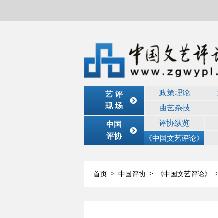
政策理论
艺 评
现 场
曲艺杂技
评协纵览
中国
评协
《中国文艺评论》
>
>
首页
中国评协
《中国文艺评论》