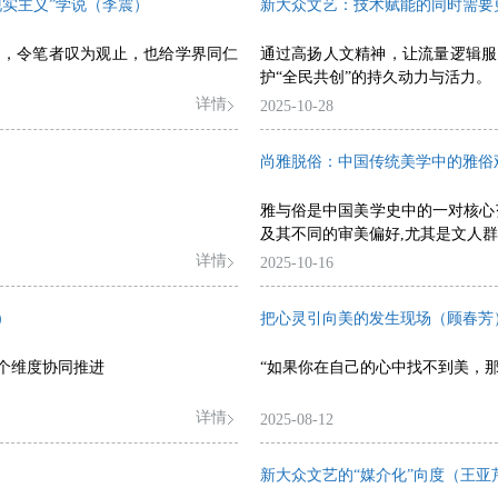
实主义”学说（李震）
新大众文艺：技术赋能的同时需要
微，令笔者叹为观止，也给学界同仁
通过高扬人文精神，让流量逻辑服
护“全民共创”的持久动力与活力。
详情
2025-10-28
尚雅脱俗：中国传统美学中的雅俗
雅与俗是中国美学史中的一对核心
及其不同的审美偏好,尤其是文人
详情
2025-10-16
）
把心灵引向美的发生现场（顾春芳
个维度协同推进
“如果你在自己的心中找不到美，
详情
2025-08-12
新大众文艺的“媒介化”向度（王亚