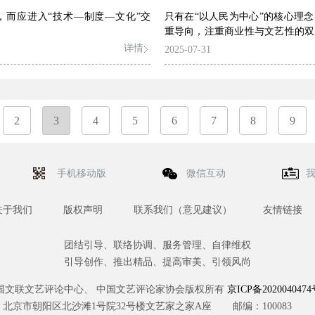
，而应进入“技术—制度—文化”交
只有在“以人民为中心”的核心理
重导向，注重商业性与文艺性的双
期文化建设中的澎湃动力
详情
2025-07-31
2
3
4
5
6
7
8
9
手机移动版
微信互动
关于我们
版权声明
联系我们（意见建议）
友情链接
团结引导、联络协调、服务管理、自律维权
引导创作、推出精品、提高审美、引领风尚
国文联文艺评论中心、 中国文艺评论家协会版权所有
京ICP备2020040474
北京市朝阳区北沙滩1号院32号楼文艺家之家A座
邮编：100083