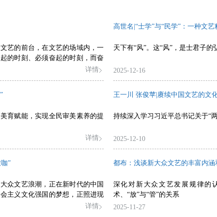
高世名|“士学”与“民学”：一种文
上文艺的前台，在文艺的场域内，一
天下有“风”。这“风”，是士君子
奋起的时刻、必须奋起的时刻，而奋
峰
详情
2025-12-16
”
王一川 张俊苹|赓续中国文艺的文
行美育赋能，实现全民审美素养的提
持续深入学习习近平总书记关于“两
详情
2025-12-10
咖”
都布：浅谈新大众文艺的丰富内涵
新大众文艺浪潮，正在新时代的中国
深化对新大众文艺发展规律的
社会主义文化强国的梦想，正照进现
术、“放”与“管”的关系
详情
2025-11-27