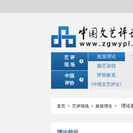
政策理论
艺 评
现 场
曲艺杂技
评协纵览
中国
评协
《中国文艺评论》
>
>
>
理论
首页
艺评现场
政策理论
理论前沿