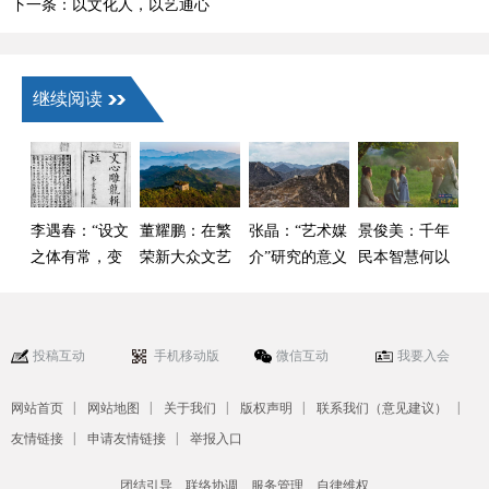
下一条：以文化人，以艺通心
继续阅读
李遇春：“设文
董耀鹏：在繁
张晶：“艺术媒
景俊美：千年
之体有常，变
荣新大众文艺
介”研究的意义
民本智慧何以
文之数无方”
中 激发全民族
及当下价值
成为长治久安
文化创新创造
的重要密码
活力
投稿互动
手机移动版
微信互动
我要入会
|
|
|
|
|
网站首页
网站地图
关于我们
版权声明
联系我们（意见建议）
|
|
友情链接
申请友情链接
举报入口
团结引导、联络协调、服务管理、自律维权