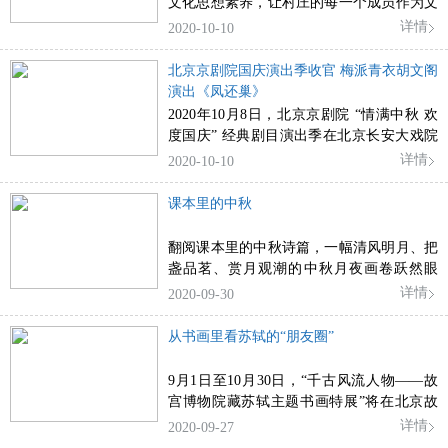
文化思想素养，让村庄的每一个成员作为文
化活动的精神受益人，调动起每一个成员参
详情
2020-10-10
与其中的主动性与积极性。
北京京剧院国庆演出季收官 梅派青衣胡文阁
演出《凤还巢》
2020年10月8日，北京京剧院 “情满中秋 欢
度国庆” 经典剧目演出季在北京长安大戏院
收官，梅派青衣胡文阁时隔三年再次演绎梅
详情
2020-10-10
派经典剧目《凤还巢》
课本里的中秋
翻阅课本里的中秋诗篇，一幅清风明月、把
盏品茗、赏月观潮的中秋月夜画卷跃然眼
前。
详情
2020-09-30
从书画里看苏轼的“朋友圈”
9月1日至10月30日，“千古风流人物——故
宫博物院藏苏轼主题书画特展”将在北京故
宫博物院文华殿展出。展览通过苏轼及其师
详情
2020-09-27
友的作品，展现苏轼的交游圈与他所处的时