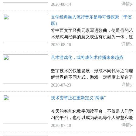
利，让他们的“智慧”生活更加轻松、体面和
详情
2020-08-14
有尊严？这是设计界需要深度思考和介入的
环节。
文学经典融入流行音乐是种可贵探索（于溟
跃）
将中西文学经典元素写进歌曲，使通俗的艺
术形式与经典的意义表达有机融为一体，这
已成为当下流行音乐创新的一种可贵探索。
详情
2020-08-10
艺术游戏化，或将成艺术传播未来趋势
数字技术的快速发展，形成不同代际之间理
解世界的不同方式，游戏一定程度上塑造了
一代人的精神结构。当下大家都在讨论艺术
详情
2020-07-23
机构的数字化转型时，也许可以大胆预测，
艺术游戏化将成艺术传播的未来趋势。
技术变革正在重新定义“阅读”
今天的智能化数字阅读平台，不仅是人们学
习的平台，也可以成为表现每个人智慧和能
力的舞台
详情
2020-07-10