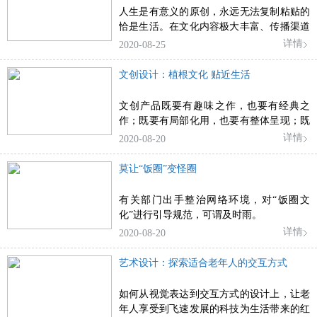
人生是有意义的原创，永远无法复制粘贴的
恰是生活。在文化内容极大丰富、传播渠道
日益多元的当下，更需要包括“用户”在内的
详情
2020-08-25
创作者深刻认识自我、吃透生活、感悟人
生，讲述独特且充满正能量的故事
文创设计：植根文化 贴近生活
文创产品既要有趣味之作，也要有经典之
作；既要有局部化用，也要有整体呈现；既
要有现代技术助力，也要有传统工艺支撑
详情
2020-08-20
莫让“饭圈”变怪圈
有关部门出手整治网络环境，对“饭圈文
化”进行引导规范，可谓及时雨。
详情
2020-08-20
艺术设计：探索适合老年人的交互方式
如何从视觉表达到交互方式的设计上，让老
年人享受到飞速发展的科技为生活带来的红