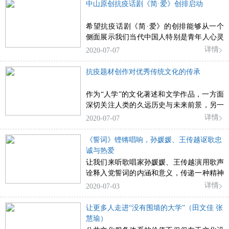
中山原创抗疫话剧《简·爱》创排启动
希望抗疫话剧《简·爱》的创排能够从一个
侧面展示我们当代中国人特别是青年人心灵
深处流淌的真爱与大爱，触动新时代各行各
详情
2020-07-07
业中的你我。
抗疫题材创作对优秀传统文化的传承
作为“人学”的文化著述和文学作品，一方面
深切关注人类的久远历史与未来前景，另一
方面挚诚寓目自然法则与生命伦理，力求最
详情
2020-07-07
大限度地揭示和展现人类抗击疫情的鲜明主
题和生动场景，为人类增强悲剧意识、提升
《誓词》铿锵唱响，孙媛媛、王传越讴歌忠
悲悯情怀提供认知文本。
诚与热爱
让我们来听歌唱家孙媛媛、王传越演用歌声
诠释入党誓词的内涵和意义，传递一种精神
和信念，唤起人们在入党时庄严宣誓的历史
详情
2020-07-03
记忆，让“为共产主义奋斗终身”的承诺显得
尤为坚定，更为深刻。
让更多人走进“没有围墙的大学”（田文佳 张
慧瑜）