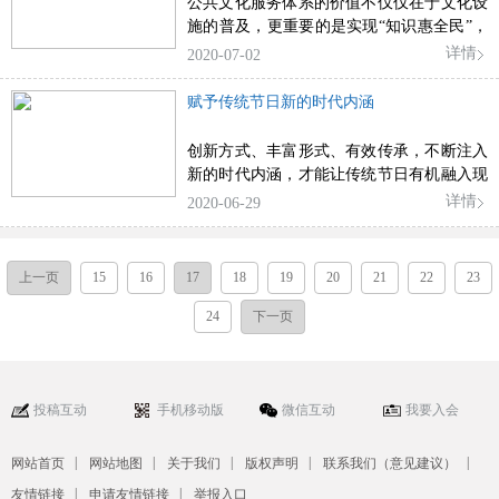
公共文化服务体系的价值不仅仅在于文化设
施的普及，更重要的是实现“知识惠全民”，
相信在更多基层文化工作者的积极组织和引
详情
2020-07-02
导下，会有更多像吴桂春这样的普通劳动者
享受到更多文化、知识的权利。
赋予传统节日新的时代内涵
创新方式、丰富形式、有效传承，不断注入
新的时代内涵，才能让传统节日有机融入现
代生活，真正激活蕴藏在节日中的文化基因
详情
2020-06-29
上一页
15
16
17
18
19
20
21
22
23
24
下一页
投稿互动
手机移动版
微信互动
我要入会
|
|
|
|
|
网站首页
网站地图
关于我们
版权声明
联系我们（意见建议）
|
|
友情链接
申请友情链接
举报入口