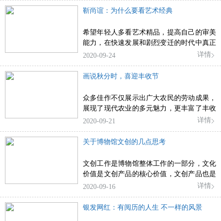
代。
靳尚谊：为什么要看艺术经典
希望年轻人多看艺术精品，提高自己的审美
能力，在快速发展和剧烈变迁的时代中真正
沉下心来，才能做好学问。
详情
2020-09-24
画说秋分时，喜迎丰收节
众多佳作不仅展示出广大农民的劳动成果，
展现了现代农业的多元魅力，更丰富了丰收
节的内涵与外延。
详情
2020-09-21
关于博物馆文创的几点思考
文创工作是博物馆整体工作的一部分，文化
价值是文创产品的核心价值，文创产品也是
商品，文创研发要符合市场规律，博物馆IP
详情
2020-09-16
资源只有被社会广泛使用，才能拓展文化影
响力。
银发网红：有阅历的人生 不一样的风景