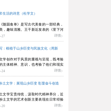
常生活的诗意（杜学文）
《随园食单》是写古代美食的一部经典，
美，趣味清雅。王干新近发表的《里下河
（《人民文学》2022年第6期）是向其致敬
详情
-27
。王干是一位非常有特点的评论家，这里
的是他对美食也颇有心得。除了这里要说
写：根植于山乡巨变与民族文化（周新
下河食单》外，还有许多其他的相关文
如，他说“点菜是个美学问题”，“喝酒是个
文学创作对于风景的重视与呈现，既考验
题”等等，都是写与美食有关的生活现象。
的主体精神、意识，也考验了他们和现实
里下河食单》中，主要是写某种食物与人
关系，同时还是考察他们艺术能力的一个
详情
-24
，如米饭饼
口。
乡土文学：展现山乡巨变 彰显奋斗创造
土文学宝贵传统，汲取时代精神养分，近
乡土文学的艺术创新主要表现在日常经验
宏大史诗美学的融汇再造，以及开放包容
详情
-20
主义美学。