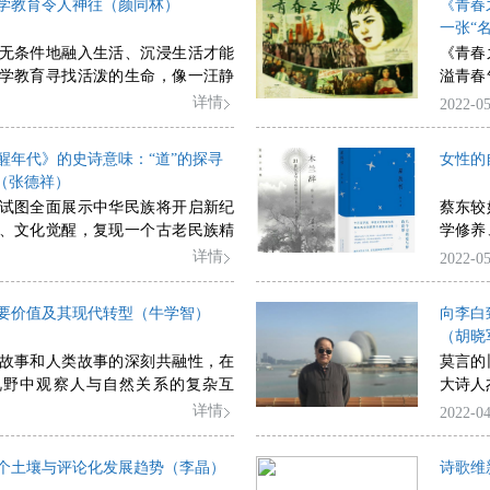
学教育令人神往（颜同林）
《青春
一张“名
无条件地融入生活、沉浸生活才能
《青春
学教育寻找活泼的生命，像一汪静
溢青春
一尾容易受到惊吓的鱼。
象散播
详情
2022-05
勃的青
醒年代》的史诗意味：“道”的探寻
女性的
择（张德祥）
试图全面展示中华民族将开启新纪
蔡东较
、文化觉醒，复现一个古老民族精
学修养
与希望，视野开阔，人物众多，形
对生活
详情
2022-05
次成功的艺术创造。
结构紧
然诗意
要价值及其现代转型（牛学智）
向李白
（胡晓
故事和人类故事的深刻共融性，在
莫言的
视野中观察人与自然关系的复杂互
大诗人
学作家必须思考的课题。
详情
2022-04
个土壤与评论化发展趋势（李晶）
诗歌维