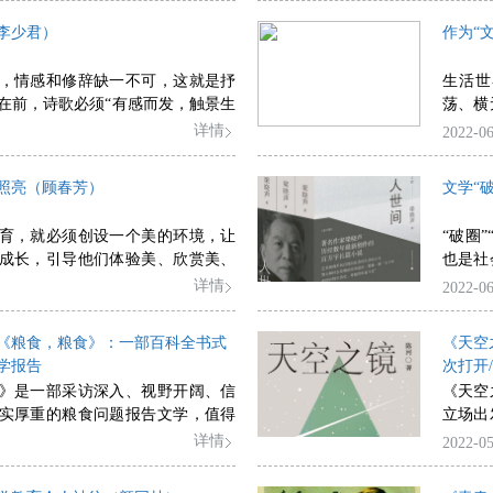
李少君）
作为“
，情感和修辞缺一不可，这就是抒
生活世
在前，诗歌必须“有感而发，触景生
荡、横
如此是不够的，诗还需要技艺，诗是
涵丰富
详情
2022-06
歌，是语言的艺术。
念之变
意趣。
照亮（顾春芳）
文学“
育，就必须创设一个美的环境，让
“破圈
成长，引导他们体验美、欣赏美、
也是社
美。
要。
详情
2022-06
《粮食，粮食》：一部百科全书式
《天空
学报告
次打开
》是一部采访深入、视野开阔、信
《天空
实厚重的粮食问题报告文学，值得
立场出
神、情
详情
2022-05
的独特