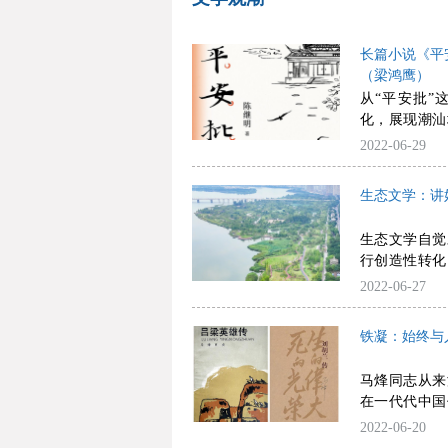
长篇小说《平
（梁鸿鹰）
从“平安批”
化，展现潮汕
于他传统文化
2022-06-29
历史的深入研
汕，将迁徙、
生态文学：讲
表现得生动而
生态文学自觉
行创造性转化
国气象。
2022-06-27
铁凝：始终与
马烽同志从来
在一代代中国
精神代代相传
2022-06-20