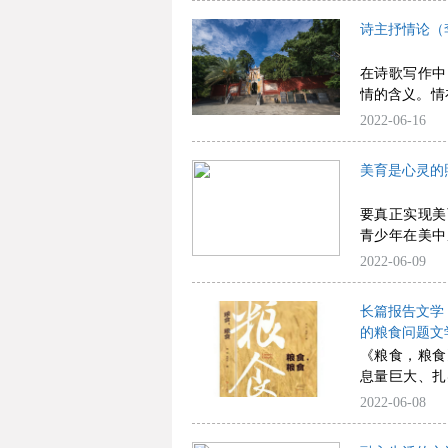
诗主抒情论（
在诗歌写作中
情的含义。情
情”，但仅仅
2022-06-16
一种修辞。诗
美育是心灵的
要真正实现美
青少年在美中
懂得美、创造
2022-06-09
长篇报告文学
的粮食问题文
《粮食，粮食
息量巨大、扎
一读。
2022-06-08