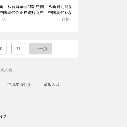
新，从新诗革命到新中国，从新时期到新
中国现代性正在进行之中，中国现代化新
在全面开启，新时代诗歌应该主动作为，
详情
-18
与创造文明的新形态。这是中国诗人的历
和光辉使命。
0
31
下一页
我要入会
申请友情链接
举报入口
号-2