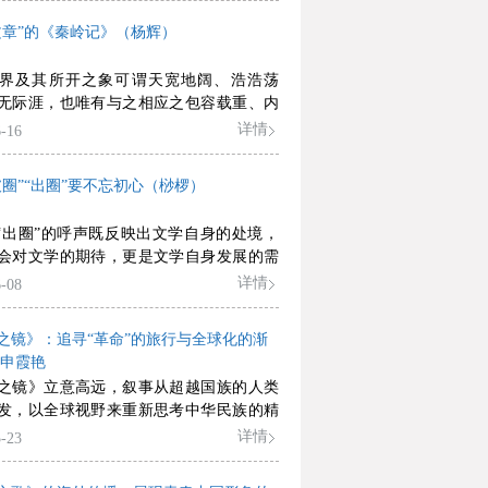
文章”的《秦岭记》（杨辉）
界及其所开之象可谓天宽地阔、浩浩荡
无际涯，也唯有与之相应之包容载重、内
、莫知涯涘之文章足以表征。当代文学观
详情
-16
，此或为重要路径之一种，具返本开新的
破圈”“出圈”要不忘初心（桫椤）
”“出圈”的呼声既反映出文学自身的处境，
会对文学的期待，更是文学自身发展的需
详情
-08
之镜》：追寻“革命”的旅行与全球化的渐
/申霞艳
之镜》立意高远，叙事从超越国族的人类
发，以全球视野来重新思考中华民族的精
感，思考不同民族的共通性以及中华文明
详情
-23
性。