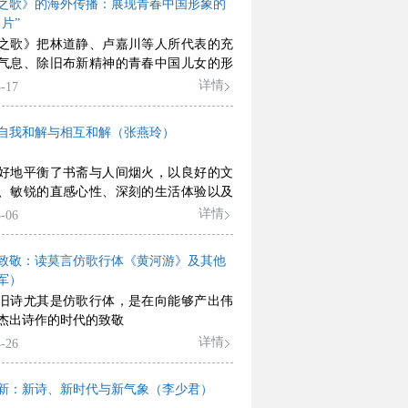
之歌》的海外传播：展现青春中国形象的
片”
之歌》把林道静、卢嘉川等人所代表的充
气息、除旧布新精神的青春中国儿女的形
到世界各地，也把一个崭新美丽、朝气蓬
详情
-17
春中国的形象在国际上树立起来。
自我和解与相互和解（张燕玲）
好地平衡了书斋与人间烟火，以良好的文
、敏锐的直感心性、深刻的生活体验以及
的还原能力和艺术表现力，创造出一个个
详情
-06
凑精致的文本、呼之欲出的人物形象、盎
的智性情思。
致敬：读莫言仿歌行体《黄河游》及其他
军）
旧诗尤其是仿歌行体，是在向能够产出伟
杰出诗作的时代的致敬
详情
-26
新：新诗、新时代与新气象（李少君）