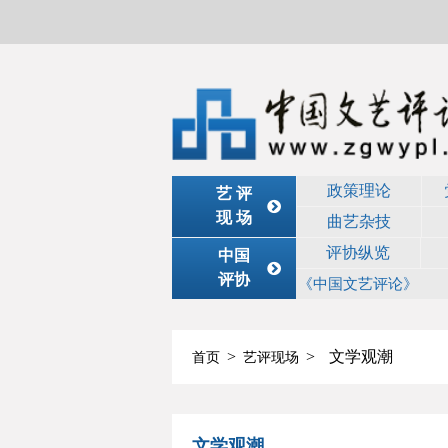
政策理论
艺 评
现 场
曲艺杂技
评协纵览
中国
评协
《中国文艺评论》
>
>
文学观潮
首页
艺评现场
文学观潮