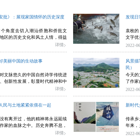
安批》：展现家国情怀的历史深度
发现日
这个角度去切入潮汕侨胞和侨批文
袁枚的
地区的历史文化和风土人情，得益
文字优
底蕴厚实，文化眼光敏锐，以及对
食单》
详情
2022-06
究，也保证了他能够跳出潮汕看潮
的作品
土地、回归、家国等人类生存命题
我要说
好美丽中国的生动故事
风景描
深刻。
的《里
民）
章。比
对文脉悠久的中国自然诗学传统进
今天的
军事问
、创新性发展，彰显时代精神和中
了作家
而在《
之间的
详情
2022-06
的关系
重要窗
人民与土地紧紧依偎在一起
新时代
没有离开过，他的精神将永远延续
传承乡
作家的血脉之中。历史奔腾不息，
年来，
。
美学与
详情
2022-06
的现实