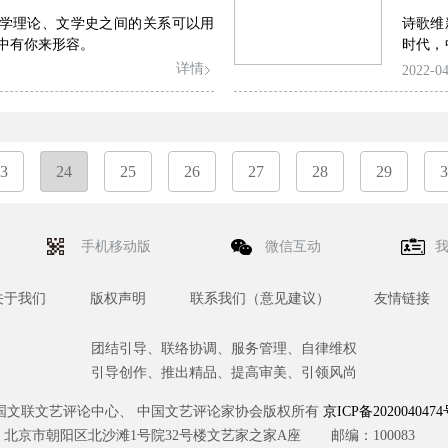
学理论、文学史之间的关系可以用
诗歌维
中有你来形容。
时代，
征程正
详情
2022-04
积极参
史责任
3
24
25
26
27
28
29
3
手机移动版
微信互动
关于我们
版权声明
联系我们（意见建议）
友情链接
团结引导、联络协调、服务管理、自律维权
引导创作、推出精品、提高审美、引领风尚
国文联文艺评论中心、 中国文艺评论家协会版权所有
京ICP备2020040474
北京市朝阳区北沙滩1号院32号楼文艺家之家A座
邮编：100083