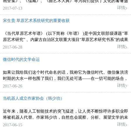
画全集》、《儒藏》、《曲艺术大典》等为我们提供了文化的饕餮盛
宴，丰富了我们的精神。
详情
2017-07-13
宋生贵:草原艺术系统研究的重要收获
《当代草原艺术年谱》 (以下简称《年谱》 )是中国文联部级课题“草
原艺术研究” 、内蒙古自治区文联重大项目“草原艺术研究书系”的成果
之一。
详情
2017-06-28
微信时代的文学命运
如果让我给我们这个时代命名的话，我称它为微信时代。微信像洪涝
时期的大水一样包围了我们，我们无处可逃——在一切可能的场合，
我们不得不掏出手机，来，扫一扫，加一个。
详情
2017-06-26
当机器人成立作家协会（韩少功）
近年来，随着人工智能技术的突飞猛进，让人类不断惊呼许多职业即
将被机器人代替。作家韩少功，自然也会观察、分析、展望文学的未
来。
详情
2017-06-15