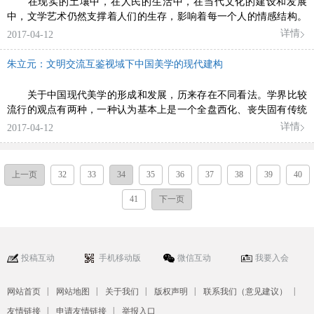
在现实的土壤中，在人民的生活中，在当代文化的建设和发展
中，文学艺术仍然支撑着人们的生存，影响着每一个人的情感结构。
面对日益发展
详情
2017-04-12
朱立元：文明交流互鉴视域下中国美学的现代建构
关于中国现代美学的形成和发展，历来存在不同看法。学界比较
流行的观点有两种，一种认为基本上是一个全盘西化、丧失固有传统
话语的过程
详情
2017-04-12
上一页
32
33
34
35
36
37
38
39
40
41
下一页
投稿互动
手机移动版
微信互动
我要入会
|
|
|
|
|
网站首页
网站地图
关于我们
版权声明
联系我们（意见建议）
|
|
友情链接
申请友情链接
举报入口