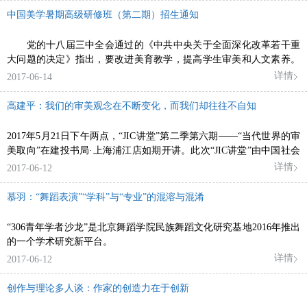
中国美学暑期高级研修班（第二期）招生通知
党的十八届三中全会通过的《中共中央关于全面深化改革若干重
大问题的决定》指出，要改进美育教学，提高学生审美和人文素养。
习近平总书
详情
2017-06-14
高建平：我们的审美观念在不断变化，而我们却往往不自知
2017年5月21日下午两点，“JIC讲堂”第二季第六期——“当代世界的审
美取向”在建投书局·上海浦江店如期开讲。此次“JIC讲堂”由中国社会
科学院研究员高建平老师主讲。
详情
2017-06-12
慕羽：“舞蹈表演”“学科”与“专业”的混溶与混淆
“306青年学者沙龙”是北京舞蹈学院民族舞蹈文化研究基地2016年推出
的一个学术研究新平台。
详情
2017-06-12
创作与理论多人谈：作家的创造力在于创新