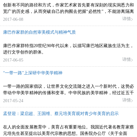
创新有不同的路径和方式，作家艺术家首先要有深刻的现实洞悉力和
宽广的历史感，从而突破自己的拘囿去把握“必然性”，不能游离隔离
在生活之外
详情
2017-06-08
康巴作家群的自然审美模式与精神气质
康巴作家群特指20世纪90年代以来，以描写康巴地区藏族生活为主，
进行文学创作的群体。
详情
2017-06-05
“一带一路”上深研中华美学精神
一带一路的国家倡议，让世界文化交流随之进入一个新时代，这势必
带动中华美学精神的传播和变革。中华民族的美学精神，经过近五千
年的涵
详情
2017-05-24
孟登迎：梁启超、王国维、蔡元培美育观对青少年美育的启示
在人的全面发展教育中，美育占有重要地位。我国近代著名教育家蔡
元培先生甚至提出以美育代宗教的思想。国务院办公厅《关于全面