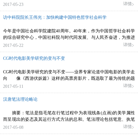
详情
2017-05-23
访中科院院长王伟光：加快构建中国特色哲学社会科学
今年是中国社会科学院建院40周年。40年来，作为中国哲学社会科学
的综合研究中心，中国社科院与时代同发展、与人民齐奋进，为推进
马克思主义中国化、繁荣发展我国哲学社会科学做出了重要贡献。
详情
2017-05-22
CG时代电影美学研究的变与不变
CG时代电影美学研究的变与不变——业界专家论道中国电影的美学走
向 像《西游伏妖篇》这样的高票房影片，既选取了最为传统的题
材，又采用
详情
2017-05-11
汉唐笔法理论略论
摘要：笔法是指毛笔在行笔过程中为表现线条(点画)的美学属性
而呈现出的姿态及其运行方式方法的总和。笔法理论包括笔意、执笔
法和用笔法
详情
2017-05-08