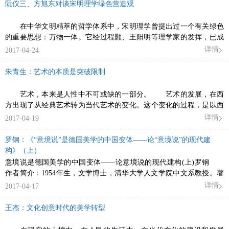
阮仪三、方旭东对谈宋明理学绿色营造观
在中华文明精萃的哲学体系中，宋明理学曾提出过一个有关绿色
的重要思想：万物一体。它经过程颢、王阳明等理学家的发挥，已成
为一个中国
详情
2017-04-24
朱青生：艺术的本质是突破限制
艺术，本来是人性中不可或缺的一部分。 艺术的发展，在西
方出现了从经典艺术转为当代艺术的变化。这个变化的过程，是以西
方传统艺术
详情
2017-04-19
罗钢：《“意境说”是德国美学的中国变体——论“意境说”的现代建
构》（上）
意境说是德国美学的中国变体——论意境说的现代建构(上)罗钢
作者简介：1954年生，文学博士，清华大学人文学院中文系教授。著
有《历史汇
详情
2017-04-17
王杰：文化创意时代的美学转型