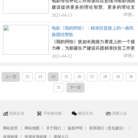
电影理论评论工作应该而且必须为电影强国
建设提供更多的理论智慧、更多的理论支
持。
详情
2021-04-13
电影《我的阿恰》：精准扶贫路上的一曲民
族团结赞歌
《我的阿恰》犹如长跑接力赛道上的一个接
力棒，为新疆生产建设兵团精准扶贫工作更
好地开展打好了基础、注入了强心剂。
详情
2021-04-12
上一页
22
23
24
25
26
27
28
29
30
31
下一页
投稿互动
手机移动版
微信互动
我要入会
|
|
|
|
|
网站首页
网站地图
关于我们
版权声明
联系我们（意见建议）
|
|
友情链接
申请友情链接
举报入口