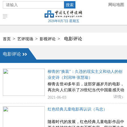
搜索
网站地图
2026年8月7日 星期五
>
>
>
电影评论
首页
艺评现场
影视评论
电影评论
柳青的“换装”：久违的现实主义和动人的创
业史诗（刘润坤 张慧瑜）
柳青去世40多年后，这部穿越岁月的电影，
再次向人们展示了20世纪当代中国最感天动
地的一段人民在党的领导下艰苦创业的史
详情
2021-06-03
诗。
红色经典儿童电影再认识（马忠）
随着时代的发展，红色经典儿童电影作品中