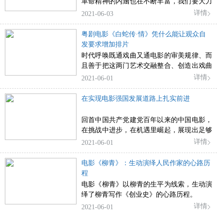
革命精神的内涵也在不断丰富，我们要大力
继承和弘扬。
详情
2021-06-03
粤剧电影《白蛇传·情》凭什么能让观众自
发要求增加排片
时代呼唤既通戏曲又通电影的审美规律、而
且善于把这两门艺术交融整合、创造出戏曲
电影各美其美、美美与共的瑰丽表现方
详情
2021-06-01
式”。
在实现电影强国发展道路上扎实前进
回首中国共产党建党百年以来的中国电影，
在挑战中进步，在机遇里崛起，展现出足够
的发展空间和内生动力，构建出电影艺术、
详情
2021-06-01
美学、文化、传播等多维度的共同体，在实
现中国电影可持续发展和电影强国的道路上
电影《柳青》：生动演绎人民作家的心路历
扎实前进。
程
电影《柳青》以柳青的生平为线索，生动演
绎了柳青写作《创业史》的心路历程。
详情
2021-06-01