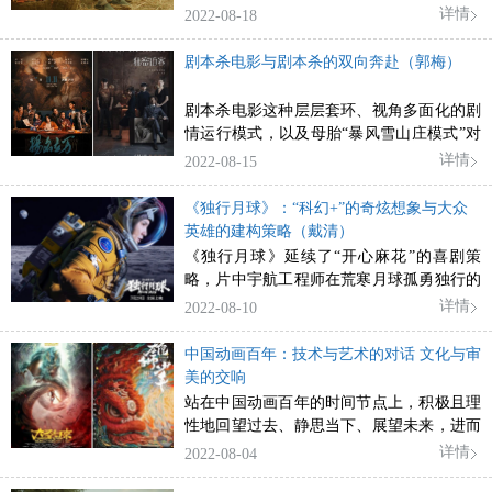
曲艰难生活中美丽人性的朴素赞歌，一段农
详情
2022-08-18
民脱贫中勤奋努力与自为选择的力量反思。
剧本杀电影与剧本杀的双向奔赴（郭梅）
剧本杀电影这种层层套环、视角多面化的剧
情运行模式，以及母胎“暴风雪山庄模式”对
于人物的“绝境”限制，能够深刻直观地展现
详情
2022-08-15
人物的本性，非常适合对社会、艺术、人性
等多个层面进行深入的探讨
《独行月球》：“科幻+”的奇炫想象与大众
英雄的建构策略（戴清）
《独行月球》延续了“开心麻花”的喜剧策
略，片中宇航工程师在荒寒月球孤勇独行的
奇幻想象让观众获得了视听震撼的沉浸式体
详情
2022-08-10
验，并笑中含泪地体味作品呈现的人性勇
气、柔情与牺牲精神。
中国动画百年：技术与艺术的对话 文化与审
美的交响
站在中国动画百年的时间节点上，积极且理
性地回望过去、静思当下、展望未来，进而
引领中国动画继往开来，开创更为辉煌
详情
2022-08-04
的“新百年”，打造更为夺目的“新高峰”，是