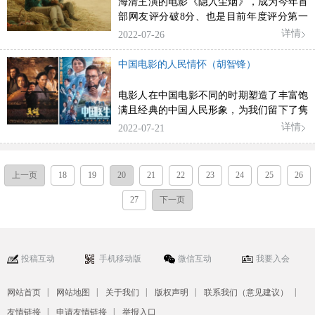
海清主演的电影《隐入尘烟》，成为今年首
部网友评分破8分、也是目前年度评分第一
的华语院线电影只有他们能听懂麦子的叹息
详情
2022-07-26
虽然《隐入尘烟》最大的卖点是主演海清，
但影片值得讨论的远比这多得多。整个观影
中国电影的人民情怀（胡智锋）
过程是一次真正意义上的生命体验，尽管大
多数观众从来没有去过导演李睿珺的家乡，
电影人在中国电影不同的时期塑造了丰富饱
甘肃省张掖市高台县罗城乡花墙子村那片土
满且经典的中国人民形象，为我们留下了隽
地，从来没有过农耕生活的经验，但在两个
永、深刻、永载史册的生动影像。
详情
2022-07-21
小时之间，他们仿佛附体在马有铁和曹贵英
这对农村夫妻身上，过
上一页
18
19
20
21
22
23
24
25
26
27
下一页
投稿互动
手机移动版
微信互动
我要入会
|
|
|
|
|
网站首页
网站地图
关于我们
版权声明
联系我们（意见建议）
|
|
友情链接
申请友情链接
举报入口