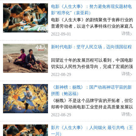
电影《人生大事》：努力避免将现实题材电
影“程序化”（裴亚莉）
电影《人生大事》的剧情聚焦于丧葬行业的
普通劳动者，以这个从事特殊行业的家庭几
代人的积累，得出“人生除死无大事”“名利都
详情
2022-09-01
是过眼烟云”以及“干我们这一行，就是要有
一颗圣人心”的职业体悟。
新时代电影：坚守人民立场，迈向强国征程
回望近十年的发展历程可以看到，中国电影
切实以人民性为价值导向，完成了宏观的顶
层设计和话语体系建设，微观的创作策略优
详情
2022-08-29
化和基础设施完善，中国电影正在以高昂的
姿态，迎接党的二十大！
《新神榜：杨戬》：国产动画神话宇宙的新
拼图（鲍远福）
《杨戬》不是这个品牌宇宙的开拓者，但它
却将中国动画电影工业坚持走高质量发展以
及继续推陈出新的产业化革新路子的决心更
详情
2022-08-29
明晰地凸显出来。
影片《人生大事》：人间烟火 最引共鸣（王
一川）