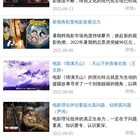
影接连不断，传统文化的现代化呈现已经成
为动画电影主流，也是观察、思考国产动画
详情
2022-09-13
电影市场和艺术的重要视角与路径。
新视角彰显电影发展活力
暑期档电影市场热度持续攀升，掀起新的观
影热潮。2022年暑期档总票房突破90亿元，
远超去年暑期档73.81亿元的成绩，实现了主
详情
2022-09-09
流价值与商业价值的双赢。
电影《情满天山》：天山下的青春壮歌（王
文静）
电影《情满天山》的突出特点就是为生动的
援疆故事寻求了一个别致靓丽的视角，以两
代河北援疆干部乔建华、乔小山父子的援疆
详情
2022-09-08
经历为线索，赋予援疆工作以更丰厚的情感
意蕴，在两代人的奉献和成长中展开了援建
电影理论评论要提出真问题、钻研真问题
新疆的动人画卷。
（尹鸿）
电影理论批评的真正生命力，一定在于问题
要真、知识要专、认识要深。
详情
2022-09-05