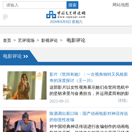
搜索
网站地图
2026年8月8日 星期六
>
>
>
电影评论
首页
艺评现场
影视评论
电影评论
影片《世间有她》：一次视角独特又风格新
奇的深度探讨（王一川）
这部影片以女性视角展示她们在世间危机中
的坚韧承受与奋勇担当，并运用柔而刚的影
像风格凸显她们对于家庭、社会与自我的崭
详情
2022-09-15
新思考，从而在叩探新时代女性社会角色认
同方面迈出有力的新步伐。
陈酒调出新口味：国产动画电影对神话传说
的创造性改编
对中国经典神话传说进行改编创作的动画电