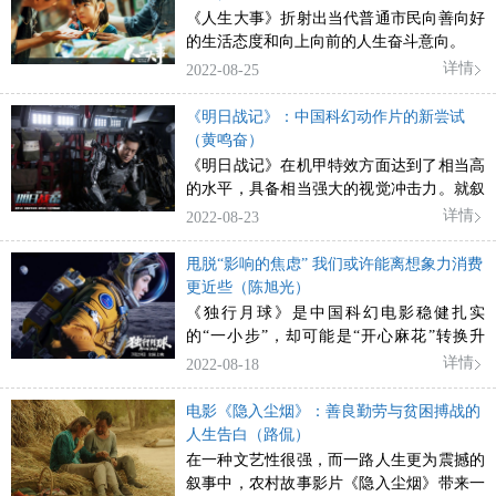
《人生大事》折射出当代普通市民向善向好
的生活态度和向上向前的人生奋斗意向。
详情
2022-08-25
《明日战记》：中国科幻动作片的新尝试
（黄鸣奋）
《明日战记》在机甲特效方面达到了相当高
的水平，具备相当强大的视觉冲击力。就叙
事而言，它所表达的环保理念令人深思。
详情
2022-08-23
甩脱“影响的焦虑” 我们或许能离想象力消费
更近些（陈旭光）
《独行月球》是中国科幻电影稳健扎实
的“一小步”，却可能是“开心麻花”转换升
级，开疆拓土的一大步。
详情
2022-08-18
电影《隐入尘烟》：善良勤劳与贫困搏战的
人生告白（路侃）
在一种文艺性很强，而一路人生更为震撼的
叙事中，农村故事影片《隐入尘烟》带来一