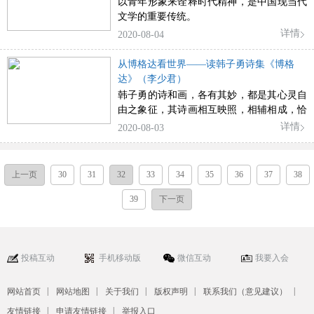
以青年形象来诠释时代精神，是中国现当代
文学的重要传统。
详情
2020-08-04
从博格达看世界——读韩子勇诗集《博格
达》（李少君）
韩子勇的诗和画，各有其妙，都是其心灵自
由之象征，其诗画相互映照，相辅相成，恰
如其分恰到好处地显现和反映了当代知识分
详情
2020-08-03
子的一种具有理想主义色彩的精神面貌。
上一页
30
31
32
33
34
35
36
37
38
39
下一页
投稿互动
手机移动版
微信互动
我要入会
|
|
|
|
|
网站首页
网站地图
关于我们
版权声明
联系我们（意见建议）
|
|
友情链接
申请友情链接
举报入口