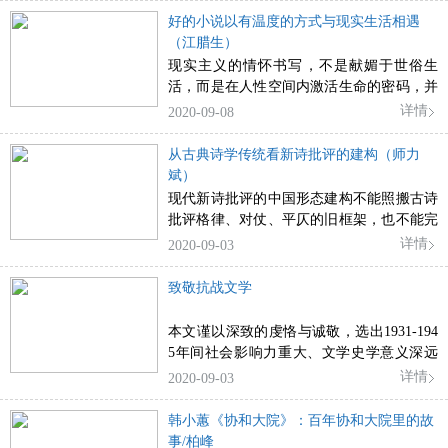
和时间的见证。
好的小说以有温度的方式与现实生活相遇
（江腊生）
现实主义的情怀书写，不是献媚于世俗生
活，而是在人性空间内激活生命的密码，并
以一种有温度、有情韵的方式与生活相遇
详情
2020-09-08
从古典诗学传统看新诗批评的建构（师力
斌）
现代新诗批评的中国形态建构不能照搬古诗
批评格律、对仗、平仄的旧框架，也不能完
全脱离古诗批评自说自话，而是要从新诗的
详情
2020-09-03
创作和接受出发，重新发现古诗传统，打破
古诗、新诗界限，以“诗意”为核心探讨新诗
致敬抗战文学
批评的路向。
本文谨以深致的虔恪与诚敬，选出1931-194
5年间社会影响力重大、文学史学意义深远
的小说与诗歌代表性创作，对其产生的巨大
详情
2020-09-03
社会反响及其民族抗争精神基因在当下传承
的思想艺术价值，进行简要的梳理评估，以
韩小蕙《协和大院》：百年协和大院里的故
向抗战文学致敬。
事/柏峰