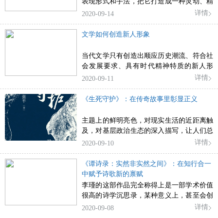
表现形式和手法，把它打造成一种灵动、精
湛的艺术。
详情
2020-09-14
文学如何创造新人形象
当代文学只有创造出顺应历史潮流、符合社
会发展要求、具有时代精神特质的新人形
象，才能真正发时代之先声、燃前进之灯
详情
2020-09-11
火，承担启迪思想、陶冶情操、温润心灵的
使命。
《生死守护》：在传奇故事里彰显正义
主题上的鲜明亮色，对现实生活的近距离触
及，对基层政治生态的深入描写，让人们总
结评价张平小说时既找到方便的角度，又形
详情
2020-09-10
成固化的认识。
《谭诗录：实然非实然之间》：在知行合一
中赋予诗歌新的禀赋
李瑾的这部作品完全称得上是一部学术价值
很高的诗学沉思录，某种意义上，甚至会创
造出新的诗歌逻辑体系和新的理解范式，当
详情
2020-09-08
然，这是否是过誉之词，还有待实践的检验