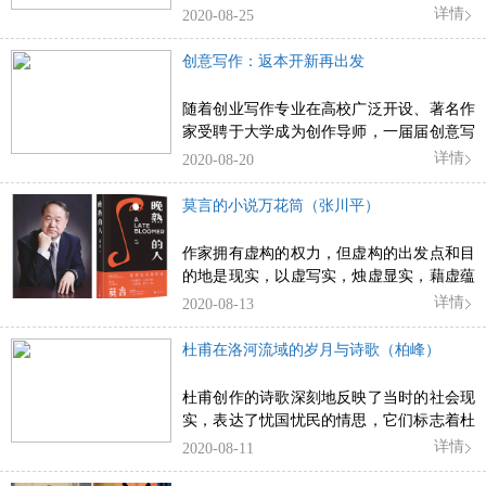
作品谋得更牢固的庙堂之位，而是在于如何
详情
2020-08-25
以民间文化的立场或者方法论，切入文学批
评中具有社会主义文艺本质的人文内涵。
创意写作：返本开新再出发
随着创业写作专业在高校广泛开设、著名作
家受聘于大学成为创作导师，一届届创意写
作研究生毕业并走向文坛，创意写作已深刻
详情
2020-08-20
介入到当下的文学教育与文学生态中。
莫言的小说万花筒（张川平）
作家拥有虚构的权力，但虚构的出发点和目
的地是现实，以虚写实，烛虚显实，藉虚蕴
实，借虚映实，这种虚实之间的相互映衬和
详情
2020-08-13
移步换形，体现了小说家的叙事功力。
杜甫在洛河流域的岁月与诗歌（柏峰）
杜甫创作的诗歌深刻地反映了当时的社会现
实，表达了忧国忧民的情思，它们标志着杜
甫思想的转折，显示其平民视角的确立与艺
详情
2020-08-11
术风格的成熟。可以说，这段不凡经历成就