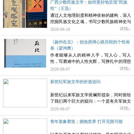
了这一位伟大的现实主义诗人。
广西少数民族文学：如何更好地呈现“民族
性”（王迅）
通过人文地理刻度和精神坐标的建构，深入
挖掘民族文化之魂，书写少数民族精神史与
心理史，是新时代广西少数民族作家所肩负
详情
2020-08-10
的责任与使命。
《扬州在北》：创业拼搏心路历程的个性画
卷（梁鸿鹰）
作者能够从人的精神入手，写人心，写人
性，写磨难中的人性光辉，写挣扎中的理想
光照，才有了《扬州在北》的可亲样貌，这
详情
2020-08-07
很值得总结与肯定。
新世纪军旅文学的价值追问
新世纪以来军旅文学斑斓而驳杂，同时留给
了我们两个巨大的疑问：一个是有关军旅文
学自身的，即军旅文学应该以怎样的审美方
详情
2020-08-07
式来表现我们身处于其中的宏大历史。另一
个有关军旅文学的文化生存环境，即军旅文
青年形象塑造：拥抱世界 打开无限可能
学应该如何面对已经崛起的消费文化。