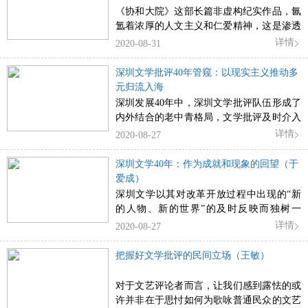
《协和大院》这部长篇非虚构纪实作品，氤
氲着浓厚的人文主义和仁爱精神，这是渗透
在全书的价值观。
详情
2020-08-31
深圳文学批评40年管窥：以现实主义推动多
元归流入海
深圳发展40年中，深圳文学批评队伍形成了
内外结合的老中青格局，文学批评及时介入
重要文学现象、作家和作品，学术思想渐趋
详情
2020-08-27
成熟，推动各“文学流派”在并行中汇流，激
励深圳文学加速迈入全国视野，是深圳文学
深圳文学40年：作为成就和现象的回望（于
的重要声部，折射出深圳不同时期的时代精
爱成）
神和美学追求。
深圳文学以其对改革开放过程中出现的“新
的人物、新的世界”的及时反映而独树一
帜，在当代文坛留下不可取代的鲜明足迹。
详情
2020-08-27
把握好文学批评的民间立场（王敏）
对于文艺评论者而言，让我们感到露怯的或
许并非在于思忖如何为歌咏普通民众的文艺