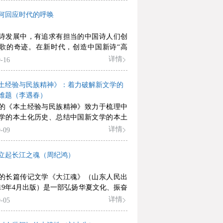
何回应时代的呼唤
诗发展中，有追求有担当的中国诗人们创
歌的奇迹。在新时代，创造中国新诗“高
希望，仍将寄托在关注时代潜心写作的诗人
详情
-16
。
土经验与民族精神》：着力破解新文学的
难题（李遇春）
的《本土经验与民族精神》致力于梳理中
学的本土化历史、总结中国新文学的本土
、反思中国新文学的本土化误区，其意在
详情
-09
中国新文学的本土形态和民族精神。
立起长江之魂（周纪鸿）
的长篇传记文学《大江魂》（山东人民出
019年4月出版）是一部弘扬华夏文化、振奋
神的厚重之作。《大江魂》以40余万字篇
详情
-05
景式写出了长江的魂魄。