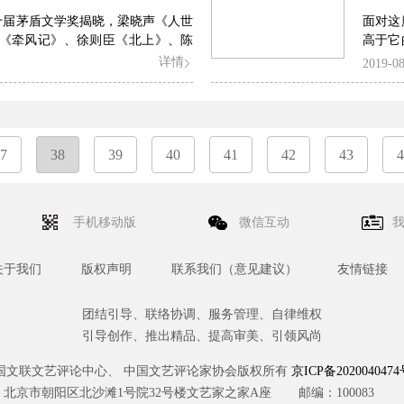
第十届茅盾文学奖揭晓，梁晓声《人世
面对这
《牵风记》、徐则臣《北上》、陈
高于它
李洱《应物兄》5部长篇小说获奖。
风云变
详情
2019-08
获奖作家撰文分享此次创作心得体
下小说
文学之于生命、时代的意义。
是在这
7
38
39
40
41
42
43
4
手机移动版
微信互动
关于我们
版权声明
联系我们（意见建议）
友情链接
团结引导、联络协调、服务管理、自律维权
引导创作、推出精品、提高审美、引领风尚
国文联文艺评论中心、 中国文艺评论家协会版权所有
京ICP备2020040474
北京市朝阳区北沙滩1号院32号楼文艺家之家A座
邮编：100083