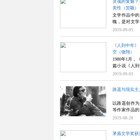
灵魂的复魅？
美性（贺颖）
文学作品中的
魄，是对文学
光芒、希冀，
2019-09-05
文明最深沉的
《人到中年》
空（饶翔）
1980年1
篇小说《人到
注。小说成功
2019-09-03
形象，歌颂了
识分子默默工
路遥与现实主
在新中国成长
具有强烈的艺
以路遥创作为
等作家作品的
学的若干重要
2019-08-28
破新时期以降
作及其核心面
茅盾文学奖获