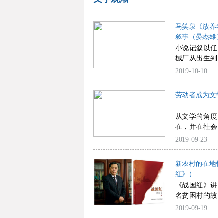
马笑泉《放养
叙事（晏杰雄
小说记叙以任
械厂从出生到
十分顽劣的童
2019-10-10
穿插成年男女
十年代县城
劳动者成为文
原。
从文学的角度
在，并在社会
想与高贵品格
2019-09-23
功至伟。
新农村的在地
红》）
《战国红》讲
名贫困村的故
的变革，他
2019-09-19
感。