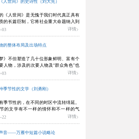
《人世间》的史诗性（刘大先）
的《人世间》是无愧于我们时代真正具有
质的长篇巨制，它将社会重大命题纳入到
验之中，接受了现实主义的遗产并将之发
详情
-03
。
物的整体布局及出场特点
梦》不但塑造了几十位形象鲜明、富有个
要人物，涉及的次要人物及“群众角色”也
多。上海市红楼梦学会编写的《红楼梦鉴
详情
-03
》中，就收录了约600个人物词条。
种季节性的文学（刘勇刚）
有季节性的，在不同的时区中流转绵延。
节的文学有不一样的情怀和不一样的气
不敢确定什么文体、什么作品就一定对应
详情
-22
节，但在我看来，词就是一种典型的青春
可以说，词对青春季节的抒写最有感觉、
声音——万雁中短篇小说略论
性，也最有活色真香。