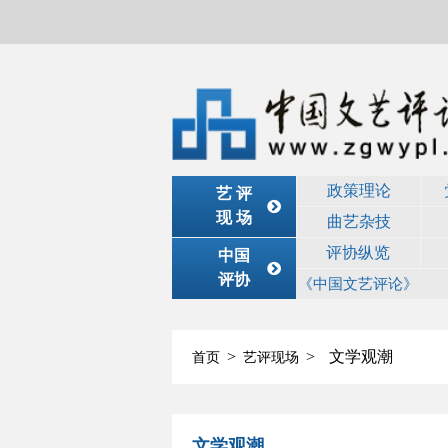
政策理论
艺 评
现 场
曲艺杂技
评协纵览
中国
评协
《中国文艺评论》
>
>
文学观潮
首页
艺评现场
文学观潮