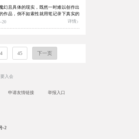
魔幻且具体的现实，既然一时难以创作出
的作品，倒不如索性就用笔记录下真实的
幻，做时代的记录者和书写者，不失为当
详情
-20
创作的的一条可行路径。万雁的作品，正
个意义上，显得踏实，诚恳。
4
45
下一页
我要入会
申请友情链接
举报入口
号-2