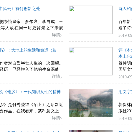
申风云》有何创新之处
诗人如
把崇祯皇帝、多尔衮、李自成、王
百年新
桂等人放在同一历史背景之下来展
造了诗
，不存偏心。每个人的形象都跃然
峰”的
详情
2019-09
的功过是非都清清楚楚。
们身上
书》：大地上的生活和命运（彭
评《本
本土化
作者对自己半世人生的一次回望。
贺仲明
经历，已经锲入了他的生命深处，
国新文
法磨蚀。
化经验
详情
2019-09
于重建
说《他乡》：一代知识女性的精神
用文字
乡》是付秀莹继《陌上》之后新近
郭保林
要作品。在我看来，某种意义上，
版社2
更重要，它证明作家具有连绵持续
民族精
详情
2019-09
幅，全