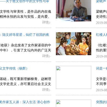
——关于散文创作中的文学性与审
梁晓声
文学性与审美性，是作品的内在魂
梁晓声
精神永恒的出发与安抵，是向爱、
史诗性
向无畏的永恒之美的深切致敬，是
个人经
详情
2019-09
复魅。
扬光大
：陆文婷等星星，灿烂了祖国的夜
红楼人
月，《收获》杂志发表了女作家谌容的中
《红楼
中年》，引发了文坛内外的广泛关
性的重
塑造了社会主义新人陆文婷的典型
相当繁
详情
2019-09
以眼科医生陆文婷为代表的中年知
赏辞典
作、忘我奉献的优良品质，概括了
义文学传统（杨辉）
词是一
的一代知识分子崇高的精神面貌，
术感染力。
基础，既可重新理解柳青、赵树理
文学是
文学史意义，亦可重启社会主义文
不同季
思想和审美空间。当下文学如何突
质。我
详情
2019-08
思想和审美视域的局限，路遥的创
什么季
向可作重要参照。
文学。
奖作家五人谈：深入生活 潜心创作
突围的
最有灵