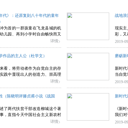
年代》：还原复刻八十年代的童年
战地浪
）
冲为首的一群孩童在飞龙县城的机
现实主
幼儿园、再到小学时自由畅快而又
彩，又
年经历，以写孩童的成长为主线，
细节描
详情
2019-09
之间的感情纠葛及萎靡颓废，将八
部小说
的生活面貌进行了一种复刻式的还
础。
学作品的主人公（杜学文）
磨砺新
来看，将劳动者作为自觉自主的存
新时代
实践中显现出人的创造力、崇高理
当自觉
，新中国70年来的文学实践可谓居
其如此
详情
2019-09
量，才
样的内
性（陈晓明评滕贞甫小说《战国
新时代
浊扬清
述了两代扶贫干部改造柳城这个著
《新时
事，直指今天中国社会主义新农村
我们对
的书写有非常鲜明的时代感和历史
现了新
详情
2019-09
代诗歌