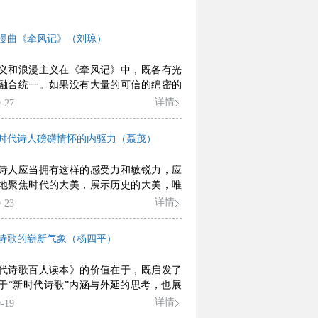
漫曲《牵风记》（刘琼）
义和浪漫主义在《牵风记》中，既各有光
融合统一。如果没有大量的可信的绵密的
写，没有具体的人和他们背后的故事，这
详情
-27
的浪漫主义色彩就是矫情，失去了生活基
时代诗人磅礴情怀的内驱力（聂茂）
诗人应当拥有这样的感受力和敏锐力，应
地聚焦时代的大美，展示历史的大美，唯
，诗歌才会激荡出一种浩然之气的磅礴力
详情
-23
会被广大人民所热爱、吟诵和传播，而这
驱力，也恰恰是新时代诗人去伪存真、激
诗歌的崭新气象（杨四平）
和行之有效的思想武器。
代诗歌百人读本》的价值在于，既启发了
于“新时代诗歌”内涵与外延的思考，也展
时代诗歌的崭新形象，同时还构想了新时
详情
-19
经典的模样。