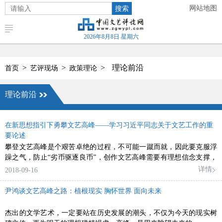
搜索
网站地图
2026年8月8日 星期六
>
>
>
理论前沿
首页
艺评现场
政策理论
理论前沿
在新思想指引下勇攀文艺高峰——学习习近平同志关于文艺工作的重
要论述
攀登文艺高峰是个艰苦卓绝的过程，不可能一蹴而就，因此要克服浮
躁之气，防止“劣币驱逐良币”，创作文艺高峰需要有理想信念支撑，
有理想信念才会有筋骨，有崇高的价值系统才会深沉而厚重
详情
2018-09-16
尹鸿谈文艺高峰之路：植根现实 胸怀世界 面向未来
杰出的文学艺术，一定要站在历史发展的潮头，不仅为今天的现实树