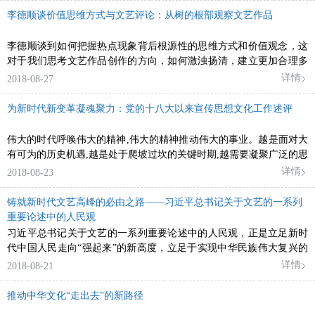
李德顺谈价值思维方式与文艺评论：从树的根部观察文艺作品
李德顺谈到如何把握热点现象背后根源性的思维方式和价值观念，这
对于我们思考文艺作品创作的方向，如何激浊扬清，建立更加合理多
元的作品评价体系，无疑都很有裨益。
详情
2018-08-27
为新时代新变革凝魂聚力：党的十八大以来宣传思想文化工作述评
伟大的时代呼唤伟大的精神,伟大的精神推动伟大的事业。越是面对大
有可为的历史机遇,越是处于爬坡过坎的关键时期,越需要凝聚广泛的思
想共识,熔铸坚实的精神支撑。
详情
2018-08-23
铸就新时代文艺高峰的必由之路——习近平总书记关于文艺的一系列
重要论述中的人民观
习近平总书记关于文艺的一系列重要论述中的人民观，正是立足新时
代中国人民走向“强起来”的新高度，立足于实现中华民族伟大复兴的
新要求，提出新时代中国文艺工作者必须确立以人民为中心的创作导
详情
2018-08-21
向，把为人民服务作为天职，为中国人抒写，为新时代放歌，为中华
民族伟大复兴铸就新的文艺高峰！
推动中华文化“走出去”的新路径