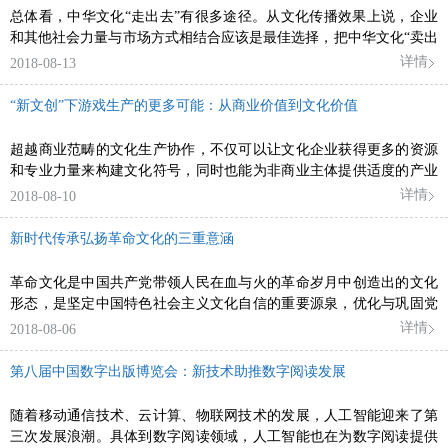
总体看，中华文化“走出去”有很多途径。从文化传播效果上说，企业
和其他社会力量与市场方式相结合应该是最佳选择，把中华文化“卖出
去”，就是要把文化产品“卖出去”。
详情
2018-08-13
“新文创”下游戏生产的更多可能：从商业价值到文化价值
超越商业范畴的文化生产协作，不仅可以让文化企业获得更多的资源
和专业力量来构建文化符号，同时也能为非商业主体提供适度的产业
入口，获得更大的文化推广能力，从而实现社会效益的最大化。
详情
2018-08-10
新时代传承弘扬革命文化的三重意涵
革命文化是中国共产党带领人民在血与火的革命岁月中创造出的文化
形态，是坚定中国特色社会主义文化自信的重要源泉，优化与巩固党
的执政基础的宝贵历史资源，为塑造新时代人民群众的精神家园提供
详情
2018-08-06
着现实启示。
第八届中国数字出版博览会：新技术助推数字阅读发展
随着移动通信技术、云计算、物联网技术的发展，人工智能迎来了第
三次发展浪潮。具体到数字阅读领域，人工智能也在为数字阅读提供