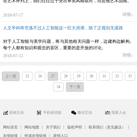
在艺术评判上，我们往往过于突出审美风格取向，而忽视艺术品格。
详情
2018-07-17
人文学科终究逃不过人工智能这一巨大浪潮，除了正视别无退路
对于人工智能与美学问题，将与其他相关问题一样，边建构边解构。
每个人都有知识和观念的盲区，重要的是开放的讨论。
详情
2018-07-12
上一页
25
26
27
28
29
30
31
32
33
34
下一页
投稿互动
手机移动版
微信互动
我要入会
|
|
|
|
|
网站首页
网站地图
关于我们
版权声明
联系我们（意见建议）
|
|
友情链接
申请友情链接
举报入口