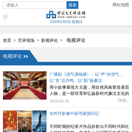
搜索
网站地图
2026年8月9日 星期日
>
>
>
电视评论
首页
艺评现场
影视评论
电视评论
广播剧《清气满钱塘》：以“声”传清气，
以“音”达共鸣，以“剧”扬廉洁
用小故事展现大主题，用自然风格塑造基层
人物，是一部培育和弘扬新时代廉洁文化的
佳作
详情
2024-03-26
在时代影像中探寻家国印记
不同时期的纪录片作品折射出不同时代和社