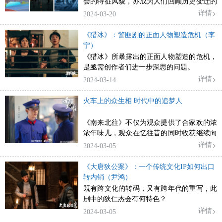
会的特征风貌，亦成为人们回顾历史变迁的
重要索引
详情
2024-03-20
《猎冰》：警匪剧的正面人物塑造危机（李
宁）
《猎冰》所暴露出的正面人物塑造的危机，
是亟需创作者们进一步深思的问题。
详情
2024-03-14
火车上的众生相 时代中的追梦人
《南来北往》不仅为观众提供了合家欢的浓
浓年味儿，观众在忆往昔的同时收获继续向
前的温情与动力，更为年代剧创作提供诸多
详情
2024-03-05
有益启示。
《大唐狄公案》：一个传统文化IP如何出口
转内销（尹鸿）
既有跨文化的转码，又有跨年代的重写，此
剧中的狄仁杰会有何特色？
详情
2024-03-05