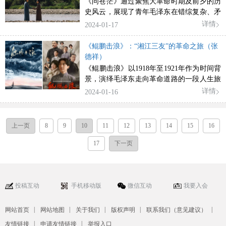
《问苍茫》通过聚焦大革命时期及前夕的历
史风云，展现了青年毛泽东在错综复杂、矛
盾丛生的革命现实下不断向外求索、向内叩
详情
2024-01-17
问的精神之路
《鲲鹏击浪》：“湘江三友”的革命之旅（张
德祥）
《鲲鹏击浪》以1918年至1921年作为时间背
景，演绎毛泽东走向革命道路的一段人生旅
程，塑造一代青年为寻求真理不畏艰难、奋
详情
2024-01-16
进向前的饱满形象。
上一页
8
9
10
11
12
13
14
15
16
17
下一页
投稿互动
手机移动版
微信互动
我要入会
|
|
|
|
|
网站首页
网站地图
关于我们
版权声明
联系我们（意见建议）
|
|
友情链接
申请友情链接
举报入口