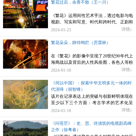
科教纪录片。
繁花过后，余香不散（王一川）
《繁花》运用间性艺术手法，透过电影与电
视剧、写实和写意、时代和跨时代、正剧和
喜剧、个性和类象征、进取和乡愁等方面的
详情
2024-01-23
组合或交融，合力形塑出一种聚焦于上海的
中国式现代化的文化形态之美，即流溯之
繁花朵朵，静待绚烂（厉震林）
美。
在《繁花》的影像中呈现了20世纪90年代上
海商战以及背后的人性风俗图，各色人等粉
墨登场，有不同的动机以及做派，可谓繁花
详情
2024-01-18
朵朵，推动了上海的成长。
《何以中国》：探索中华文明多元一体的时
代演绎（胡智锋）
该片在记录表达上的突破与创新鲜明体现在
至少以下三个方面：考古学术的艺术化呈
现、历史事实的故事化演绎和高冷文化的大
详情
2024-01-18
众化表达。
《问苍茫》：史、思、诗浇筑的电视剧高峰
之作（徐粤春）