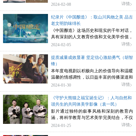
量的电视美学新建树。
详情
2024-02-08
纪录片《中国酿造》：取山川风物之美 品古
老文明韵味绵长
《中国酿造》这场历史和现实的千年对话，
具有深刻的人文教育价值和文化美学价值，
其扎实专业视角观察总结出的世界观、哲学
详情
2024-02-05
观，是独属于中国人的浪漫。
提质减量成效显著 坚定信心激励勇气（胡智
锋）
本年度电视剧以积极向上的价值导向和温暖
温馨的情感调性，以日益丰富的传播渠道和
样态触达更多观众，并对文旅产业产生了突
详情
2024-01-30
出的拉动效应，创造出中国电视剧生产与消
费的全新时代性景观。
《守护大熊猫之福宝诞生记》：人与自然和
谐共生的共同体美学影像（袁一民）
影片通过独特的叙事风格和深刻的教育内
涵，将科学教育与艺术美学完美结合，不仅
增强了影片的观赏性，更提高了其教育性，
详情
2024-01-25
使其成为一部在美学意义上得到升华的优秀