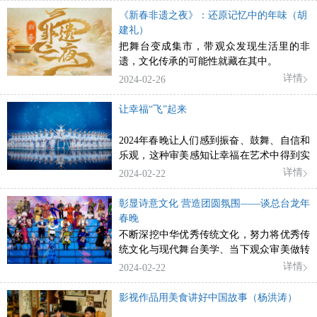
《新春非遗之夜》：还原记忆中的年味（胡
建礼）
把舞台变成集市，带观众发现生活里的非
遗，文化传承的可能性就藏在其中。
详情
2024-02-26
让幸福“飞”起来
2024年春晚让人们感到振奋、鼓舞、自信和
乐观，这种审美感知让幸福在艺术中得到实
现，让幸福“飞”起来。
详情
2024-02-22
彰显诗意文化 营造团圆氛围——谈总台龙年
春晚
不断深挖中华优秀传统文化，努力将优秀传
统文化与现代舞台美学、当下观众审美做转
化性的融合，为中华美学精神插上了现代的
详情
2024-02-22
翅膀。
影视作品用美食讲好中国故事（杨洪涛）