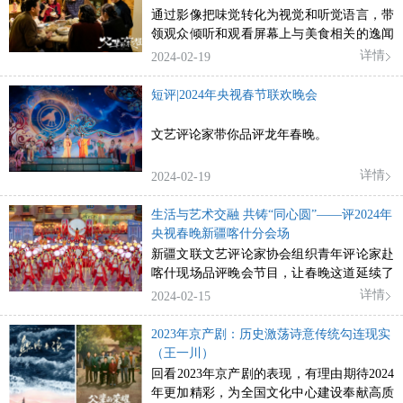
通过影像把味觉转化为视觉和听觉语言，带
领观众倾听和观看屏幕上与美食相关的逸闻
趣事，关注各色人物，品味人生哲理，记录
详情
2024-02-19
这个时代的美食图谱和世间百态。
短评|2024年央视春节联欢晚会
文艺评论家带你品评龙年春晚。
详情
2024-02-19
生活与艺术交融 共铸“同心圆”——评2024年
央视春晚新疆喀什分会场
新疆文联文艺评论家协会组织青年评论家赴
喀什现场品评晚会节目，让春晚这道延续了
四十一年的中华文化“年夜饭”更有滋味、更
详情
2024-02-15
有品味、更有回味。
2023年京产剧：历史激荡诗意传统勾连现实
（王一川）
回看2023年京产剧的表现，有理由期待2024
年更加精彩，为全国文化中心建设奉献高质