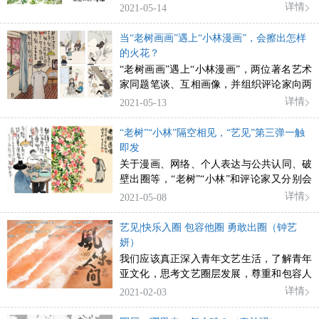
响力及其“投射效应”，值得认真审视。
详情
2021-05-14
当“老树画画”遇上“小林漫画”，会擦出怎样
的火花？
“老树画画”遇上“小林漫画”，两位著名艺术
家同题笔谈、互相画像，并组织评论家向两
位艺术家提问并撰写评论文章，共同探讨网
详情
2021-05-13
络漫画的社会价值、创作生态、审美特征及
发展建议等，快来围观
“老树”“小林”隔空相见，“艺见”第三弹一触
即发
关于漫画、网络、个人表达与公共认同、破
壁出圈等，“老树”“小林”和评论家又分别会
有怎样的连珠妙语？请坐等近期“艺见”专
详情
2021-05-08
栏。
艺见|快乐入圈 包容他圈 勇敢出圈（钟艺
妍）
我们应该真正深入青年文艺生活，了解青年
亚文化，思考文艺圈层发展，尊重和包容人
们对个性化、差异化、分众化的精神文化需
详情
2021-02-03
求，理解他们在圈层文化中激荡起的审美共
情与艺术共鸣，在快乐入圈中享受同温圈带