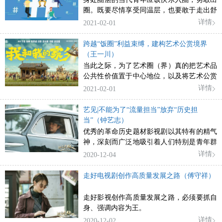
圈。既要尽情享受同温层，也要敢于走出舒
适圈，在圈层中不沉迷、不依附，努力建设
详情
2021-02-01
丰富的圈层共同体，展示出圈层文化强大的
生命力和包容力。
跨越“饭圈”利益束缚，建构艺术公赏境界
（王一川）
当此之际，为了艺术圈（界）真的把艺术品
公共性价值置于中心地位，以及将艺术公赏
力的追求视为目标，就需要走出单一“饭
详情
2021-02-01
圈”本身的视界，促进下面这些转向的发生
和自觉生长。
艺见|不能为了“流量担当”放弃“历史担
当”（钟艺志）
优秀的革命历史题材影视剧以其特有的精气
神，深刻而广泛地吸引着人们特别是青年群
体。
详情
2020-12-04
走好电视剧创作高质量发展之路（傅守祥）
走好影视创作高质量发展之路，必须要抓自
身、强调内容为王。
详情
2020-12-02