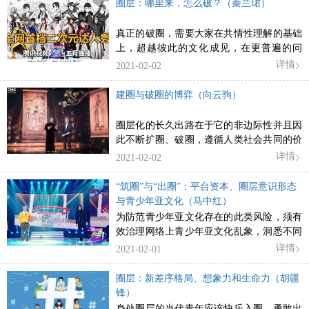
圈层：哪里来，怎么破？（秦兰珺）
来的归属感、认同感、幸福感。
真正的破圈，需要大家在共情性理解的基础
上，超越彼此的文化成见，在更普遍的问
题、经验、关切、目标之上建立共识。
详情
2021-02-02
建圈与破圈的博弈（向云驹）
圈层化的长久出路在于它的非边际性并且因
此不断扩圈、破圈，遵循人类社会共同的价
值观和社会主义核心价值观。
详情
2021-02-02
“筑圈”与“出圈”：平台资本、圈层意识形态
与青少年亚文化（马中红）
为防范青少年亚文化存在的此类风险，须有
效治理网络上青少年亚文化乱象，洞悉不同
权力在圈层意识形态中的作用力，加大对互
详情
2021-02-01
联网平台及资本、头部KOL的监管，尤其是
以“出圈”为目的的青少年亚文化的预警、监
圈层：新差序格局、想象力和生命力（胡疆
督和引导，防微杜渐，防患未然。
锋）
身处圈层的当代青年应该快乐入圈，勇敢出