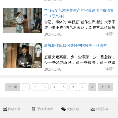
“年轻态”艺术创作生产的审美迷误与价值复
位（彭文祥）
合适、得体的“年轻态”创作生产通过“大事不
虚小事不拘”的艺术表达，既在主流价值叙
事的诸多方面实现了创新发展，还带给人们
详情
2020-12-02
耳目一新的艺术质感和审美共鸣。
影视创作应如何讲好中国故事（张德祥）
态度决定高度。少一些浮躁，少一些急躁，
少一些急功近利，多一些敬畏，多一些诚
意，多一些耐心，我相信，艺术不是无情
详情
2020-12-02
物，你为艺术付出多少，艺术会向你回报多
少，人有诚心，艺术就有真意。
上一页
1
2
3
4
5
6
7
8
下一页
投稿互动
手机移动版
微信互动
我要入会