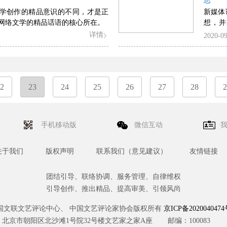
思
学创作的精品意识的不同，才是正
新媒体
网络文学的精品话语的核心所在。
想，并
美，而
详情
2020-09
寻求一
2
23
24
25
26
27
28
2
手机移动版
微信互动
关于我们
版权声明
联系我们（意见建议）
友情链接
团结引导、联络协调、服务管理、自律维权
引导创作、推出精品、提高审美、引领风尚
国文联文艺评论中心、 中国文艺评论家协会版权所有
京ICP备2020040474
北京市朝阳区北沙滩1号院32号楼文艺家之家A座
邮编：100083