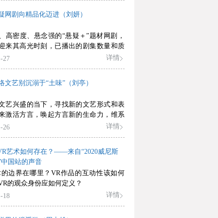
个更好的生态，推动网络文学高质量发
疑网剧向精品化迈进（刘妍）
、高密度、悬念强的“悬疑＋”题材网剧，
迎来其高光时刻，已播出的剧集数量和质
年颇为突出，叫好又叫座的悬疑网剧在叙
详情
-27
、创作理念、审美取向等维度达到电视剧
水准与电影的质感，国产悬疑网剧正逐步
络文艺别沉溺于“土味”（刘亭）
品化的生产方式。
文艺兴盛的当下，寻找新的文艺形式和表
来激活方言，唤起方言新的生命力，维系
忆与城市生活之间的精神联系，是一个值
详情
-26
的话题。
VR艺术如何存在？——来自“2020威尼斯
”中国站的声音
术的边界在哪里？VR作品的互动性该如何
VR的观众身份应如何定义？
详情
-18