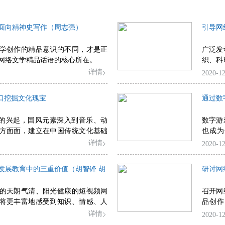
面向精神史写作（周志强）
引导网
学创作的精品意识的不同，才是正
广泛发
网络文学精品话语的核心所在。
织、科
及之中
详情
2020-12
了解其
面现象
窗口挖掘文化瑰宝
通过数
理性利
”的兴起，国风元素深入到音乐、动
数字游
方面面，建立在中国传统文化基础
也成为
戏也不断挖掘各色历史题材、游戏
力，能
详情
2020-12
的期待中蓬勃发展。
发展教育中的三重价值（胡智锋 胡
研讨网
的天朗气清、阳光健康的短视频网
召开网
将更丰富地感受到知识、情感、人
品创作
辉。
观，加
详情
2020-12
理论评