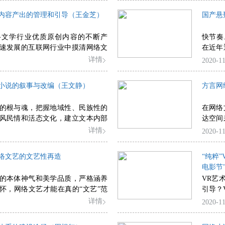
建立一
内容产出的管理和引导（王金芝）
国产悬
展。
络文学行业优质原创内容的不断产
快节奏
速发展的互联网行业中摸清网络文
在近年
，遵循网络文学创作规律，推动网
量在近
详情
2020-11
容产出机制的形成。
事文本
制作的
小说的叙事与改编（王文静）
方言网
实现精
的根与魂，把握地域性、民族性的
在网络
风民情和活态文化，建立文本内部
达空间
从而突出网文的“首因效应”，小说
乡土记
详情
2020-11
视剧积攒粉丝，以传播的视野解决
得探讨
络文艺的文艺性再造
“纯粹”
电影节
的本体神气和美学品质，严格涵养
VR艺
怀，网络文艺才能在真的“文艺”范
引导？
弘的文艺星空。
详情
2020-11