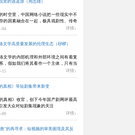
说里的逍遥游（周志雄）
的时空里，中国网络小说把一些现实中不
存的因素融合在一起，极具戏剧性、传奇
味性，这是中国网络小说的“逍遥游”，展
详情
-04
类对自由创造的无限向往，是对人类文学
界的拓展。
络文学高质量发展的伦理生态（桫椤）
络文学的内部机理和外部环境之间有着复
系，假如我们将其看作一个主体，只有当
诸要素与外部各圈层之间实现良性互动，
详情
-15
好的伦理生态格局，才能有效担负起大众
初心和使命。
的真相》等短剧集带来新变
的真相》收官，创下今年国产剧网评最高
引发大众对短剧集现象的关注
详情
-09
与“善”的再寻求：短视频的审美困境及其反