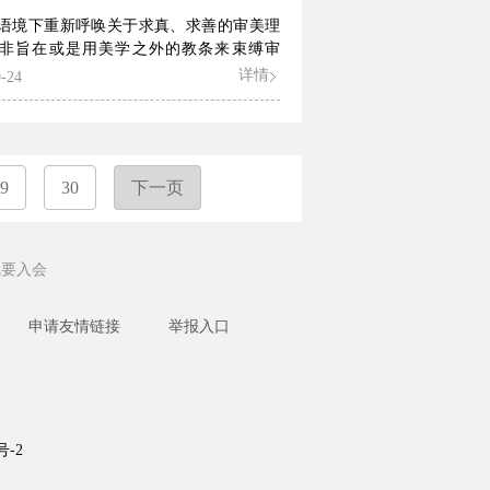
语境下重新呼唤关于求真、求善的审美理
非旨在或是用美学之外的教条来束缚审
是为了在数字时代审美相对性的前提下，
详情
-24
丝确定性的美学精神。
9
30
下一页
我要入会
申请友情链接
举报入口
号-2