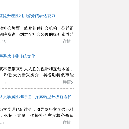
红提升理性利用媒介的表达能力
动社会教育，鼓励各种社会机构、公益组
研院所参与到对全社会公民的媒介素养普
，引导他们认识新媒体产业中的新变化，
详情
-15
经济政治与文化功能以及技术特性，对负
进行有效批判，降低对网红的盲从，提升
字游戏传播传统文化
用媒介的表达能力。
戏不仅带来引人入胜的视听和互动体验，
一种强大的新兴媒介，具备独特叙事能
够承载信息，影响玩家、传播文化。
详情
-15
络文学属性和特征，探索转型升级新途径
络文学理论研讨会，引导网络文学强化精
，弘扬正能量，传播社会主义核心价值
快推动建构适应网络文学特点的网络文学
详情
-01
论体系，推动管理层、网站、作者、读者