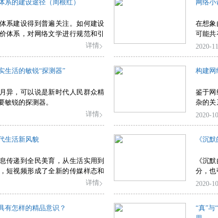
体系的建设途径（周根红）
网络小
体系建设得到普遍关注。如何建设
在想象
价体系，对网络文学进行规范和引
可能共
切需要探讨的重要问题。
性、趣
详情
2020-11
现出人
想象边
实生活的敏锐“探测器”
构建网
月异，可以说是新时代人民群众精
鉴于网
要敏锐的探测器。
杂的关
其内部
详情
2020-10
形成良
文艺的
代生活新风貌
《沉默
息传递到全民美育，从生活实用到
《沉默
，短视频形成了全新的传媒样态和
分，也
详情
2020-10
具有怎样的精品意识？
“真”