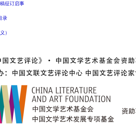
征稿征订启事
目录
义）