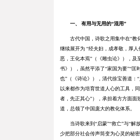
一、 有用与无用的“混用”
古代中国，诗歌之用集中在“教化
继续展开为 “经夫妇，成孝敬，厚
恶，王化本焉”（《雕虫论》），及至
书》），虽然平添了“家国为要”“匡
也”（《诗论》），清代徐宝善道：“
以来都作为培育世道人心的工具，同
者，先正其心”），承担着方方面面
道，总领了中国庞大的教化体系。
当诗歌来到“启蒙”“救亡”与
少把部分社会传声筒变为心灵的秘密