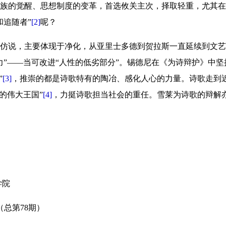
族的觉醒、思想制度的变革，首选攸关主次，择取轻重，尤其在
和追随者”
[2]
呢？
仿说，主要体现于净化，从亚里士多德到贺拉斯一直延续到文艺
力”——当可改进“人性的低劣部分”。锡德尼在《为诗辩护》中坚
”
[3]
，推崇的都是诗歌特有的陶冶、感化人心的力量。诗歌走到
的伟大王国”
[4]
，力挺诗歌担当社会的重任。雪莱为诗歌的辩解
学院
（总第78期）