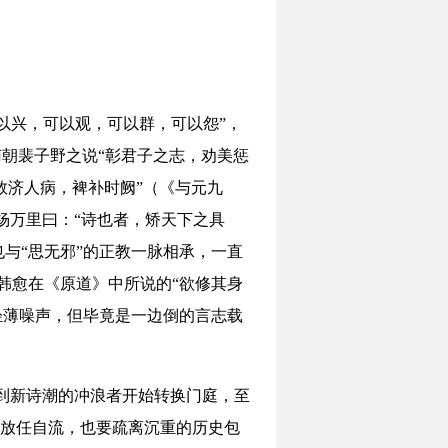
可以兴，可以观，可以群，可以怨”，
南朝裴子野之说“彰君子之志，劝美惩
“救济人病，裨补时阙”（《与元九
宋杨万里曰：“诗也者，矫天下之具
也与“思无邪”的正教一脉相承，一直
韩愈在《原道》中所说的“欲修其身
轻薄噪声，但毕竟是一边倒的言志载
直到新诗潮的冲浪者开始转换门庭，至
可放任自流，也要疏离沉重的历史包