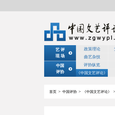
政策理论
艺 评
现 场
曲艺杂技
评协纵览
中国
评协
《中国文艺评论》
>
>
首页
中国评协
《中国文艺评论》