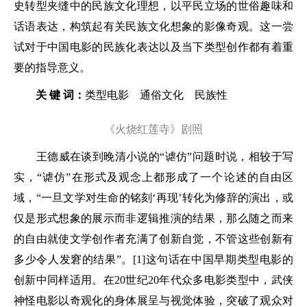
史转型夹缝中的民族文化理想，以平民立场的世俗趣味和
话语表达，构筑起有关民族文化想象的影像奇观。这一尝
试对于中国电影的民族化表达以及当下类型创作都有着重
要的指导意义。
关 键 词：
类型电影 通俗文化 民族性
《火烧红莲寺》剧照
王德威在谈到晚清小说的“谑仿”问题时说，相较于写
实，“谑仿”在形式及观念上都形成了一个论述的自由区
域，“一旦文学对生命的铭刻‘再现’转化为修辞的演出，或
仅是形式想象的展示而非逻辑推演的结果，那么随之而来
的自由就使文学创作者充满了创新自觉，不管这些创新有
多少令人发窘的结果”。[1]这句话在中国早期类型电影的
创新中同样适用。在20世纪20年代众多电影类型中，武侠
神怪电影以奇观化的身体展呈与视觉体验，突破了观众对