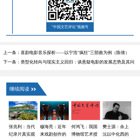
“中国文艺评论”视频号
上一条：喜剧电影音乐探析——以宁浩“疯狂”三部曲为例（陈倩）
下一条：类型化转向与现实主义回归：谈悬疑电影的发展态势及其问
题（邱振刚）
继续阅读
张兆利：当代
穆海亮：近年
何鸿飞：我国
樊士源：余上
纪录片真实观
来戏剧创作的
博物馆艺术授
沅以中化西的