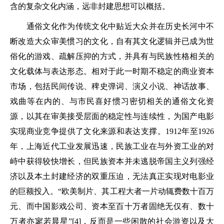
含的复杂文化内涵，远非封建思想可以概括。
通俗文化作为传统文化中贴近大众并在历史长河中不
断改造大众审美惯习的文化，自有其文化逻辑并已成为世
俗化的游戏、疏解压抑的方式，并具有与民族性格相关的
文化载体与表达形态。相对于此一时期不稳定的商业资本
市场，包括民间传说、稗史弹词、演义小说、神话故事、
戏曲等在内的、与市民喜好惯习密切相关的通俗文化资
源，以其在审美接受层面的稳定性与连续性，为国产电影
实现商业竞争提供了文化来源和表达支撑。1912年至1926
年，上海近代工业发展迅速，民族工业在与外资工业的对
峙中获得较快增长，但民族资本并未逃脱帝国主义列强经
济以及本土封建经济的双重压迫，无法真正实现对电影业
的巨额投入。“欧美制片、其工程大者一片动辄费数十百万
元、而中国影戏公司、资本至百十万者固绝无仅有、数十
万者亦寥若晨星”[4]，反而是一些闲散的社会游资以及大