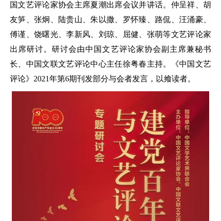
国文艺评论家协会主席夏潮出席会议并讲话。仲呈祥、胡
友笋、张炯、陆贵山、朱以撒、罗怀臻、路侃、汪涌豪、
傅谨、饶曙光、李新风、刘琼、屈健、张萌等文艺评论家
出席研讨。研讨会由中国文艺评论家协会副主席兼秘书
长、中国文联文艺评论中心主任徐粤春主持。《中国文艺
评论》2021年第6期刊发部分与会者发言，以飨读者。