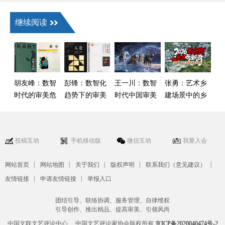
继续阅读
胡友峰：数智
彭锋：数智化
王一川：数智
张勇：艺术乡
时代的审美危
趋势下的审美
时代中国审美
建场景中的乡
机与感性重建
回溯
变迁和跨间性
村美育思考
审美
——以贵州乡
村美育为例
投稿互动
手机移动版
微信互动
我要入会
|
|
|
|
|
网站首页
网站地图
关于我们
版权声明
联系我们（意见建议）
|
|
友情链接
申请友情链接
举报入口
团结引导、联络协调、服务管理、自律维权
引导创作、推出精品、提高审美、引领风尚
中国文联文艺评论中心、 中国文艺评论家协会版权所有
京ICP备2020040474号-2