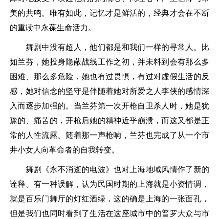
美的共鸣。唯有如此，记忆才是鲜活的，经典才会在不断
的重读中永葆生命活力。
舞剧中没有超人，他们都是和我们一样的寻常人。比
如兰芬，她投身隐蔽战线工作之初，并未料到会有那么多
困难、那么多危险，她也有过畏惧，有过对虚假生活的反
感，她对信念的坚守是伴随着她对所爱之人李侠的感情深
入而逐步加强的。当兰芬第一次开枪自卫杀人时，她是犹
豫的、痛苦的，开枪后她的精神近乎崩溃，而这又都是正
常的人性流露。随着那一声枪响，兰芬也完成了从一个市
井小女人向革命者的自我转变。
舞剧《永不消逝的电波》也对上海地域风情作了新的
诠释。有一种误解，认为民国时期的上海就是小资情调，
就是百乐门舞厅的灯红酒绿，这的确是上海的一张面孔，
但是我们也同时看到了生活在这座城市中的普罗大众与市