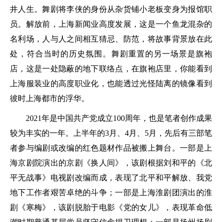
井人生。舞剧将李侠的身份从杂货铺小老板变身为报馆职
员。解放前，上海新闻业高度发展，这是一个鱼龙混杂的
名利场，人与人之间相互猜忌、防范，将故事背景放在此
处，符合当时的历史氛围。舞剧重置的另一场景是旗袍
店，这是一处隐蔽的地下联络点，在旗袍店里，你能看到
上海服装业的高度职业化，也能透过光怪陆离的镜像看到
彼时上海都市的浮华。
2021年是中国共产党成立100周年，也是笔者创作成果
较为丰实的一年。上半年的3月、4月、5月，先后有三部笔
者参与编剧或改编的红色题材作品被搬上舞台。一部是上
海京剧院演出的京剧《换人间》，该剧根据刘和平的《北
平无战事》电视剧改编而成，表现了北平和平解放、我党
地下工作者艰苦卓绝的斗争；一部是上海淮剧团演出的淮
剧《寒梅》，该剧脱胎于电影《党的女儿》，表现革命低