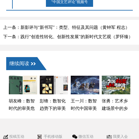
“中国文艺评论”视频号
上一条：新影评与“新书写”：类型、特征及其问题（黄钟军 程志）
下一条：践行“创造性转化、创新性发展”的新时代文艺观（罗怀臻）
继续阅读
胡友峰：数智
彭锋：数智化
王一川：数智
张勇：艺术乡
时代的审美危
趋势下的审美
时代中国审美
建场景中的乡
机与感性重建
回溯
变迁和跨间性
村美育思考
审美
——以贵州乡
村美育为例
投稿互动
手机移动版
微信互动
我要入会