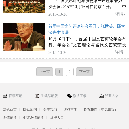
中国文艺评论家协会第一届理事会第二
次会议2015年10月16日在北京召开。 中
国文联党组成员、副主席，中国文艺评论家
详情
2015-10-26
协会副主席夏潮，
首届中国文艺评论年会召开，张世英、邵大
箴先生演讲
10月16日下午，首届中国文艺评论年会举
行。年会以“文艺理论与当代文艺繁荣发
展”为主题，由中国文艺评论家协会主办，
详情
2015-10-26
张世英、邵大箴先生出席年会并发表主旨演
讲。
上一页
1
2
下一页
投稿互动
手机移动版
微信互动
我要入会
|
|
|
|
|
网站首页
网站地图
关于我们
版权声明
联系我们（意见建议）
|
|
友情链接
申请友情链接
举报入口