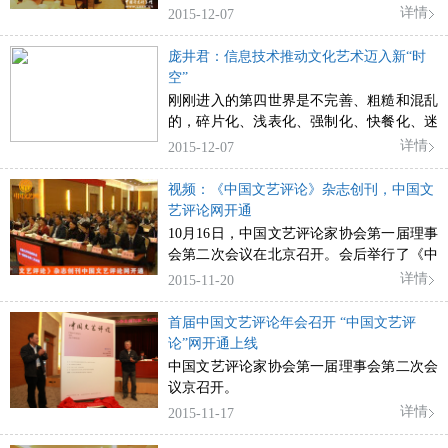
评论家协会第一届理事会第二次会议在北京
详情
2015-12-07
召开。来自
庞井君：信息技术推动文化艺术迈入新“时
空”
刚刚进入的第四世界是不完善、粗糙和混乱
的，碎片化、浅表化、强制化、快餐化、迷
幻化的现象成了今天被诟病的生存现实。虚
详情
2015-12-07
拟世界终究是走向未来、不可阻挡的事物，
它像是一个大磁场、大熔炉、大工厂，人类
视频：《中国文艺评论》杂志创刊，中国文
的文化必然在这里得到新的加工、锻造、冶
艺评论网开通
炼，呈现出新的格局和形态。理论工作者应
10月16日，中国文艺评论家协会第一届理事
该直面挑战、问题和困难，增强洞察和构建
会第二次会议在北京召开。会后举行了《中
能力，为当代人类文化发展提供具有时代
国文艺评论》杂志创刊、中国文艺评论网开
详情
2015-11-20
感、具有未来生成能力的理论支撑。
通仪式。
首届中国文艺评论年会召开 “中国文艺评
论”网开通上线
中国文艺评论家协会第一届理事会第二次会
议京召开。
详情
2015-11-17