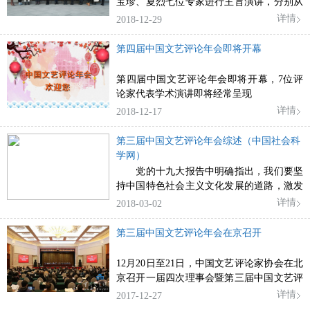
宝珍、夏烈七位专家进行主旨演讲，分别从
文艺理论、美学、戏曲、文学、美术、话
详情
2018-12-29
剧、网络文艺等不同视角，讲述改革开放40
年来文艺事业的曲折发展、不断创新和辉煌
第四届中国文艺评论年会即将开幕
成就。
第四届中国文艺评论年会即将开幕，7位评
论家代表学术演讲即将经常呈现
详情
2018-12-17
第三届中国文艺评论年会综述（中国社会科
学网）
党的十九大报告中明确指出，我们要坚
持中国特色社会主义文化发展的道路，激发
全民族文化创新创造的活力，建设社会主义
详情
2018-03-02
文化强国。文艺评
第三届中国文艺评论年会在京召开
12月20日至21日，中国文艺评论家协会在北
京召开一届四次理事会暨第三届中国文艺评
论年会，深入学习贯彻党的十九大精神。
详情
2017-12-27