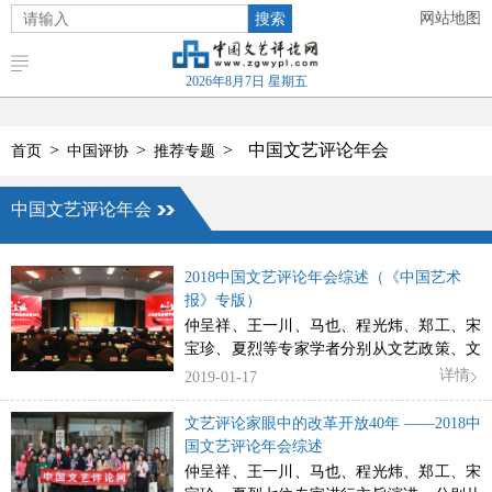
搜索
网站地图
2026年8月7日 星期五
>
>
>
中国文艺评论年会
首页
中国评协
推荐专题
中国文艺评论年会
2018中国文艺评论年会综述（《中国艺术
报》专版）
仲呈祥、王一川、马也、程光炜、郑工、宋
宝珍、夏烈等专家学者分别从文艺政策、文
艺理论、戏剧、文学、美术、戏曲、网络文
详情
2019-01-17
艺等不同视角，讲述改革开放40年来文艺事
业的曲折发展、不断创新和辉煌成就。
文艺评论家眼中的改革开放40年 ——2018中
国文艺评论年会综述
仲呈祥、王一川、马也、程光炜、郑工、宋