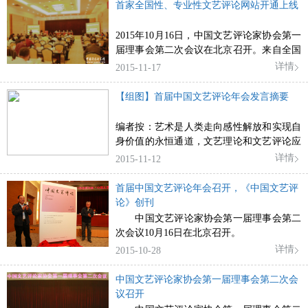
首家全国性、专业性文艺评论网站开通上线
2015年10月16日，中国文艺评论家协会第一
届理事会第二次会议在北京召开。来自全国
的中国文艺评论家协会理事共160余人参加
详情
2015-11-17
会议。
【组图】首届中国文艺评论年会发言摘要
编者按：艺术是人类走向感性解放和实现自
身价值的永恒通道，文艺理论和文艺评论应
当成为这条道路上的灯塔，照亮彼岸。理论
详情
2015-11-12
批评必须坚守和重...
首届中国文艺评论年会召开，《中国文艺评
论》创刊
中国文艺评论家协会第一届理事会第二
次会议10月16日在北京召开。
中国文联党组成员、副主席，中国文艺
详情
2015-10-28
评论家协会副主席夏潮，中国文联党组成
员、书记处书记，中国文艺评论家协
中国文艺评论家协会第一届理事会第二次会
议召开