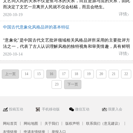
文艺同人民的关系不仅是鱼与水的关系，而且是源与流的关系，由此
而决定了文艺一旦离开人民就不仅会枯槁，而且会绝生。
详情
2020-10-19
中国古代意象化风格品评的基本特征
“意象化”是中国古代文艺批评领域相关风格品评所采用的主要批评方
法之一，代表了古人认识理解风格的独特视角和审美情趣，具有鲜明
的民族特色。以艺术学理论学科为出发点，考察分析历代“意象化”风
详情
2020-10-14
格品评的理论文献，将其基本特征概括为喻象性、虚拟性、审美性、
主体性及程式性。
上一页
14
15
16
17
18
19
20
21
22
23
下一页
投稿互动
手机移动版
微信互动
我要入会
|
|
|
|
|
网站首页
网站地图
关于我们
版权声明
联系我们（意见建议）
|
|
友情链接
申请友情链接
举报入口