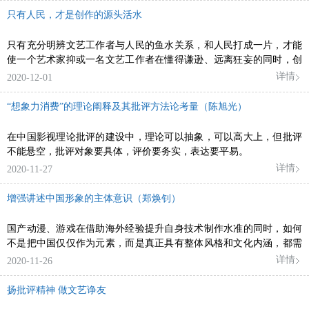
只有人民，才是创作的源头活水
只有充分明辨文艺工作者与人民的鱼水关系，和人民打成一片，才能
使一个艺术家抑或一名文艺工作者在懂得谦逊、远离狂妄的同时，创
作出真正顺应时代要求、呼应人民需求的好作品来。
详情
2020-12-01
“想象力消费”的理论阐释及其批评方法论考量（陈旭光）
在中国影视理论批评的建设中，理论可以抽象，可以高大上，但批评
不能悬空，批评对象要具体，评价要务实，表达要平易。
详情
2020-11-27
增强讲述中国形象的主体意识（郑焕钊）
国产动漫、游戏在借助海外经验提升自身技术制作水准的同时，如何
不是把中国仅仅作为元素，而是真正具有整体风格和文化内涵，都需
要我们真正处理好文化自信与国际传播的关系。
详情
2020-11-26
扬批评精神 做文艺诤友