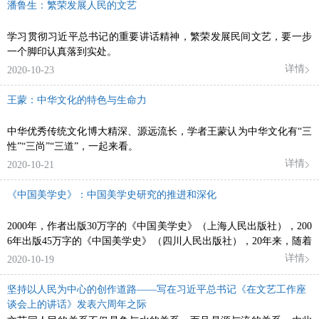
潘鲁生：繁荣发展人民的文艺
学习贯彻习近平总书记的重要讲话精神，繁荣发展民间文艺，要一步
一个脚印认真落到实处。
详情
2020-10-23
王蒙：中华文化的特色与生命力
中华优秀传统文化博大精深、源远流长，学者王蒙认为中华文化有“三
性”“三尚”“三道”，一起来看。
详情
2020-10-21
《中国美学史》：中国美学史研究的推进和深化
2000年，作者出版30万字的《中国美学史》（上海人民出版社），200
6年出版45万字的《中国美学史》（四川人民出版社），20年来，随着
时间的绵延，该书的字数呈梯度递增，研究的内容和领域不断拓展，
详情
2020-10-19
由此使作者的中国美学史研究始终占据该领域的前沿阵地，引领最新
的研究向度。
坚持以人民为中心的创作道路——写在习近平总书记《在文艺工作座
谈会上的讲话》发表六周年之际