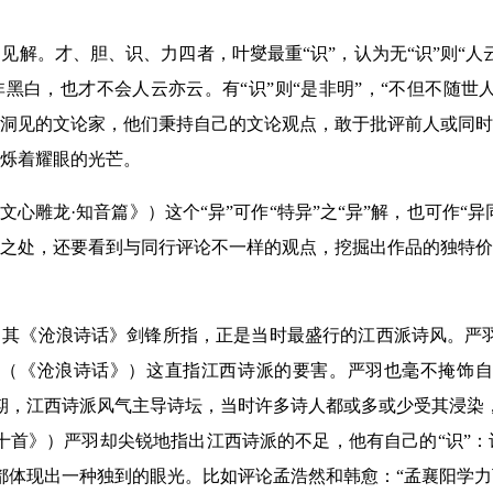
见解。才、胆、识、力四者，叶燮最重“识”，认为无“识”则“人
黑白，也才不会人云亦云。有“识”则“是非明”，“不但不随世
洞见的文论家，他们秉持自己的文论观点，敢于批评前人或同时
烁着耀眼的光芒。
文心雕龙·知音篇》）这个“异”可作“特异”之“异”解，也可作“异
之处，还要看到与同行评论不一样的观点，挖掘出作品的独特价
其《沧浪诗话》剑锋所指，正是当时最盛行的江西派诗风。严羽
。（《沧浪诗话》）这直指江西诗派的要害。严羽也毫不掩饰自
期，江西诗派风气主导诗坛，当时许多诗人都或多或少受其浸染
首》）严羽却尖锐地指出江西诗派的不足，他有自己的“识”：诗有
都体现出一种独到的眼光。比如评论孟浩然和韩愈：“孟襄阳学