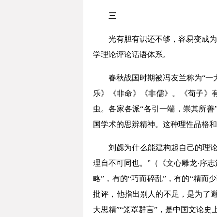
三
光有胆有识还不够，容易变成为
学理论评论话语体系。
春秋战国时期被冯友兰称为“一
乐》《非命》《非儒》。《荀子》有
虫。各家各派“各引一端，崇其所善
国学术的思辨精神。这种理性品格和
刘勰为什么能建构起自己的理论
理自不可同也。”（《文心雕龙·序志
略”，有的“巧而碎乱”，有的“精而
批评，他指出别人的不足，是为了避
大思精”“笼罩群言”，是中国文论