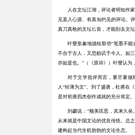
人在文坛江湖，评论者明知作家
见直入心源、有真知灼见的评论。评
真刀真枪的文坛匕首，才能刮去文坛
叶燮形象地描绘那些“笔墨不能
不合于古人，又恐贻讥于今人。如三
亦如是也。”（《原诗》）叶燮认为
对于文学批评而言，要尽量做到
人“轻薄为文”。到了盛唐，杜甫在
是对初唐四杰创作成就的充分肯定。
刘勰说：“顺美匡恶，其来久矣
从来就是中国文论的优良传统。总之
建构起当代生机勃勃的文论生态。