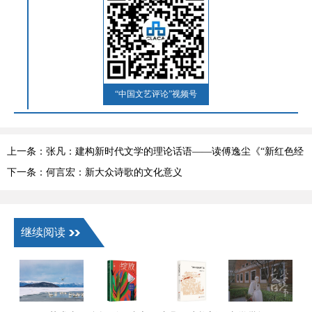
“中国文艺评论”视频号
上一条：张凡：建构新时代文学的理论话语——读傅逸尘《“新红色经
典”论》
下一条：何言宏：新大众诗歌的文化意义
继续阅读