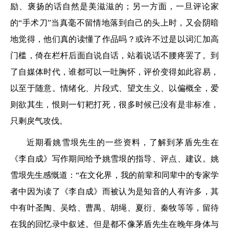
励、褒扬的话自然是美滋滋的；另一方面，一旦评论家
的“手术刀”当真毫不留情地落到自己的头上时，又会阴暗
地觉得，他们真的读懂了作品吗？或许不过是以词汇加高
门槛，倚在栏杆后面自说自话，站着说话不腰疼罢了。到
了自媒体时代，谁都可以一吐胸怀，评价变得如此容易，
以至于随意。情绪化、片段式、望文生义、以偏概全，爱
则欲其生，恨则一钉耙打死，很多时候已没有是非标准，
只剩戾气攻伐。
近期看姚雪垠先生的一些资料，了解到茅盾先生在
《李自成》写作期间给予姚雪垠的指导、评点、建议。姚
雪垠先生感慨道：“在文化界，我的前辈和同辈中的专家学
者中因为读了《李自成》而被认为是知音的人有许多，其
中有叶圣陶、吴晗、曹禺、胡绳、夏衍、秦牧等等，留待
在我的回忆录中叙述。但是都不像茅盾先生在晚年身体与