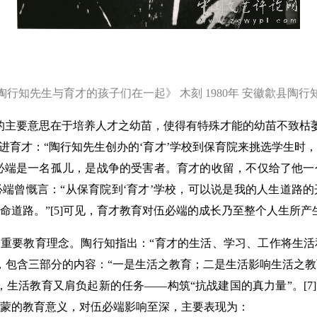
陶行知先生与育才的孩子们在一起》 木刻 1980年 安徽歙县陶行
要意思在于培养人才之幼苗，使得有特殊才能的幼苗不致枯萎，
选进育才：“陶行知先生创办的‘育才’学校到保育院来挑选学生时
]。伍必端是一名孤儿，是战争的受害者。育才的收留，不仅给了他
端曾慨言：“从保育院到‘育才’学校，可以说是我的人生道路
命道路。”[5]可见，育才教育对伍必端的成长乃至整个人生所产
重要教育理念。陶行知指出：“育才的生活、学习、工作将生活
育”，包含三部分的内容：“一是生活之教育；二是生活影响生活
生活教育又肩负起新的任务——构筑“抗战建国的真力量”。[7
蒙的教育意义，对伍必端影响至深，主要表现为：