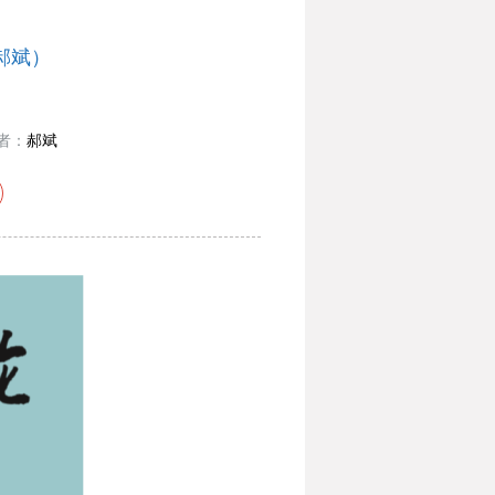
郝斌）
者：
郝斌