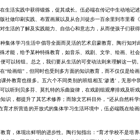
生活实践中获得锻炼，促其成长。伍必端在传记中生动地记述
版社做印刷实践、布置画展以及从合川徒步一百余里到市里看《
对生活的了解及实践能力、自信心和意志力，从而使孩子们获得
种集体学习生活中倡导全面而灵活的艺术启蒙教育。陶行知对此
殊才能，给予某种特殊教育，如音乐、戏剧、文学、绘画、社会
便可以转组。总之，我们要从生活的可变动法则来理解这一切。”
在“绘画组”，但同时也受到多方面的知识教育，而不仅仅是绘画。
课外教育也很多。五六个不同类别的班组相互‘渗透’，无形中
可以听到贝多芬、莫扎特的乐曲旋律，在戏剧组观摩排戏及听戏
知识，都提升了其艺术修养；而除文艺科目外，“还从自然科学
见，在育才所营造的开放式的集体学习生活环境中，伍必端既在绘
育，体现出鲜明的进步性。陶行知指出：“育才学校不是培养