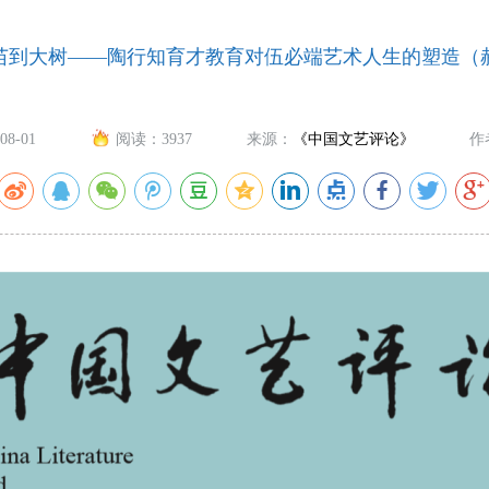
苗到大树——陶行知育才教育对伍必端艺术人生的塑造（
08-01
阅读：
3937
来源：
《中国文艺评论》
作