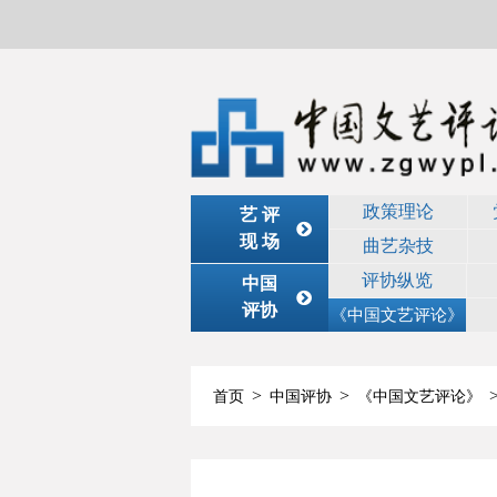
政策理论
艺 评
现 场
曲艺杂技
评协纵览
中国
评协
《中国文艺评论》
>
>
首页
中国评协
《中国文艺评论》