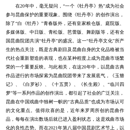
在20年中，毫无疑问，“一个《牡丹亭》热”成为社会
参与昆曲保护的重要现象。围绕《牡丹亭》的创作演出，
除了“白《牡丹》”青春版外，还有皇家粮仓版、庭院版、
多媒体版、中日版、青松版、芭蕾版、舞剧版等，还有全
国昆曲院团共演“牡丹亭”的盛况。这一“牡丹亭文化”所产
生的热点关注，既是古典剧目及昆曲自身的文化品格被当
代社会重新塑造的表现，也在某种程度上成为昆曲市场繁
荣的一个重要反映。与此相关，在这20年中，以昆曲古典
作品进行的市场探索为昆曲院团带来了发展底气，《玉簪
记》、《白罗衫》、《十五贯》、《长生殿》、“临川四
梦”等一系列作品的创作演出，都引起了社会的广泛关注，
昆曲在中国戏曲中独树一帜的“古典品质”也成为市场认可
的文化重点。值得欣喜的是，近年来罗周所创的昆曲作
品，每每在演出数场后就已进入盈利状态，这是戏曲市场
化的良性态势。而在2021年第八届中国昆剧艺术节上，以