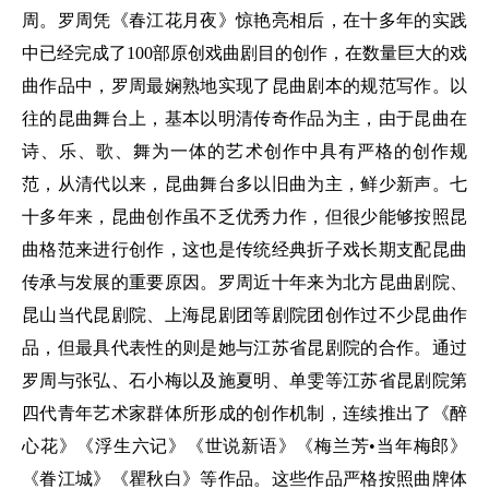
周。罗周凭《春江花月夜》惊艳亮相后，在十多年的实践
中已经完成了100部原创戏曲剧目的创作，在数量巨大的戏
曲作品中，罗周最娴熟地实现了昆曲剧本的规范写作。以
往的昆曲舞台上，基本以明清传奇作品为主，由于昆曲在
诗、乐、歌、舞为一体的艺术创作中具有严格的创作规
范，从清代以来，昆曲舞台多以旧曲为主，鲜少新声。七
十多年来，昆曲创作虽不乏优秀力作，但很少能够按照昆
曲格范来进行创作，这也是传统经典折子戏长期支配昆曲
传承与发展的重要原因。罗周近十年来为北方昆曲剧院、
昆山当代昆剧院、上海昆剧团等剧院团创作过不少昆曲作
品，但最具代表性的则是她与江苏省昆剧院的合作。通过
罗周与张弘、石小梅以及施夏明、单雯等江苏省昆剧院第
四代青年艺术家群体所形成的创作机制，连续推出了《醉
心花》《浮生六记》《世说新语》《梅兰芳•当年梅郎》
《眷江城》《瞿秋白》等作品。这些作品严格按照曲牌体