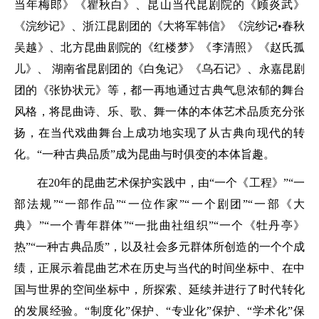
当年梅郎》《瞿秋白》、昆山当代昆剧院的《顾炎武》
《浣纱记》、浙江昆剧团的《大将军韩信》《浣纱记•春秋
吴越》、北方昆曲剧院的《红楼梦》《李清照》《赵氏孤
儿》、 湖南省昆剧团的《白兔记》《乌石记》、永嘉昆剧
团的《张协状元》等，都一再地通过古典气息浓郁的舞台
风格，将昆曲诗、乐、歌、舞一体的本体艺术品质充分张
扬，在当代戏曲舞台上成功地实现了从古典向现代的转
化。“一种古典品质”成为昆曲与时俱变的本体旨趣。
在20年的昆曲艺术保护实践中，由“一个《工程》”“一
部法规”“一部作品”“一位作家”“一个剧团”“一部《大
典》”“一个青年群体”“一批曲社组织”“一个《牡丹亭》
热”“一种古典品质”，以及社会多元群体所创造的一个个成
绩，正展示着昆曲艺术在历史与当代的时间坐标中、在中
国与世界的空间坐标中，所探索、延续并进行了时代转化
的发展经验。“制度化”保护、“专业化”保护、“学术化”保