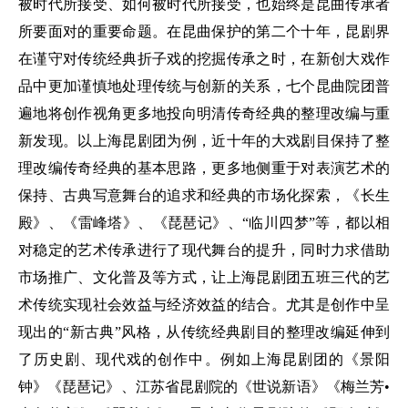
被时代所接受、如何被时代所接受，也始终是昆曲传承者
所要面对的重要命题。在昆曲保护的第二个十年，昆剧界
在谨守对传统经典折子戏的挖掘传承之时，在新创大戏作
品中更加谨慎地处理传统与创新的关系，七个昆曲院团普
遍地将创作视角更多地投向明清传奇经典的整理改编与重
新发现。以上海昆剧团为例，近十年的大戏剧目保持了整
理改编传奇经典的基本思路，更多地侧重于对表演艺术的
保持、古典写意舞台的追求和经典的市场化探索，《长生
殿》、《雷峰塔》、《琵琶记》、“临川四梦”等，都以相
对稳定的艺术传承进行了现代舞台的提升，同时力求借助
市场推广、文化普及等方式，让上海昆剧团五班三代的艺
术传统实现社会效益与经济效益的结合。尤其是创作中呈
现出的“新古典”风格，从传统经典剧目的整理改编延伸到
了历史剧、现代戏的创作中。例如上海昆剧团的《景阳
钟》《琵琶记》、江苏省昆剧院的《世说新语》《梅兰芳•