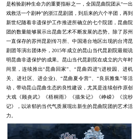
是检验剧种生命力的重要指标之一，全国昆曲院团从“一出
戏救活一个剧种”的浙江昆剧团，到后来的六个半团，再到
新世纪随着非遗保护工作推进所确立的七个院团，昆曲院
团的数量能够展示出昆曲艺术不断发展的态势。除了苏州
一直保存的苏州昆剧传习所、中国港台地区出现的台湾昆
剧团等演出团体外，2015年成立的昆山当代昆剧院最能说
明昆曲非遗保护的成果。昆山当代昆剧院在成立的六年时
间里，连续推出“昆曲回家”、“昆曲四进”(进校园、进机
关、进社区、进企业)、“昆曲夏令营”、“良辰雅集”等活
动，带动昆山昆曲生态的良性建设，尤其是连续创作原创
大戏《顾炎武》《梧桐雨》《描朱记》《峥嵘》《浣纱
记》，以浓郁的当代气质展现出新生的昆曲院团的艺术活
力。