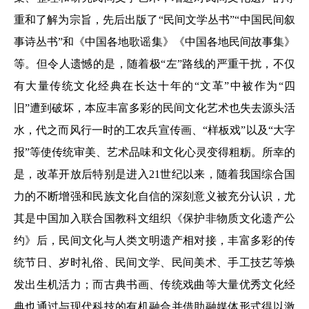
重和了解为宗旨，先后出版了“民间文学丛书”“中国民间叙
事诗丛书”和《中国各地歌谣集》《中国各地民间故事集》
等。但令人遗憾的是，随着极“左”路线的严重干扰，不仅
有大量传统文化经典在长达十年的“文革”中被作为“四
旧”遭到破坏，本应丰富多彩的民间文化艺术也失去源头活
水，代之而风行一时的工农兵宣传画、“样板戏”以及“大字
报”等使传统审美、艺术品味和文化心灵变得粗粝。所幸的
是，改革开放后特别是进入21世纪以来，随着我国综合国
力的不断增强和民族文化自信的深刻意义被充分认识，尤
其是中国加入联合国教科文组织《保护非物质文化遗产公
约》后，民间文化与人类文明遗产相对接，丰富多彩的传
统节日、岁时礼俗、民间文学、民间美术、手工技艺等焕
发出生机活力；而古典书画、传统戏曲等大量优秀文化经
典也通过与现代科技的有机融合并借助融媒体形式得以激