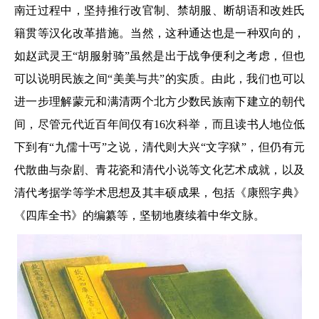
南迁过程中，坚持推行改官制、禁胡服、断胡语和改姓氏
籍贯等汉化改革措施。当然，这种通达也是一种双向的，
如赵武灵王“胡服射骑”虽然是出于战争便利之考虑，但也
可以说明民族之间“美美与共”的实质。由此，我们也可以
进一步理解蒙元和满清两个北方少数民族南下建立的朝代
间，尽管元代近百年间仅有16次科举，而且读书人地位低
下到有“九儒十丐”之说，清代则大兴“文字狱”，但仍有元
代散曲与杂剧、青花瓷和清代小说等文化艺术成就，以及
清代考据学等学术思想及其丰硕成果，包括《康熙字典》
《四库全书》的编纂等，坚韧地赓续着中华文脉。