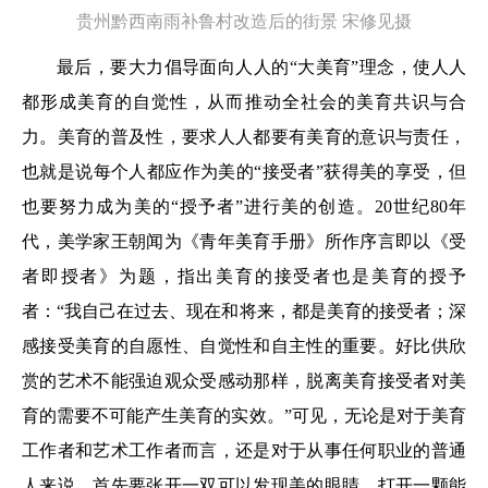
贵州黔西南雨补鲁村改造后的街景 宋修见摄
最后，要大力倡导面向人人的“大美育”理念，使人人
都形成美育的自觉性，从而推动全社会的美育共识与合
力。美育的普及性，要求人人都要有美育的意识与责任，
也就是说每个人都应作为美的“接受者”获得美的享受，但
也要努力成为美的“授予者”进行美的创造。20世纪80年
代，美学家王朝闻为《青年美育手册》所作序言即以《受
者即授者》为题，指出美育的接受者也是美育的授予
者：“我自己在过去、现在和将来，都是美育的接受者；深
感接受美育的自愿性、自觉性和自主性的重要。好比供欣
赏的艺术不能强迫观众受感动那样，脱离美育接受者对美
育的需要不可能产生美育的实效。”可见，无论是对于美育
工作者和艺术工作者而言，还是对于从事任何职业的普通
人来说，首先要张开一双可以发现美的眼睛、打开一颗能