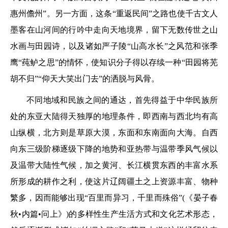
惠州儋州”。另一方面，这条“重返民间”之路也使千古文人
墨客在山河间的行吟中走向天地境界，留下无数传世之山
水画与田园诗，以及诸如严子陵“山高水长”之风范和张季
鹰“莼鲈之思”的情怀，使知识分子得以存续一种“田园将芜
胡不归”“仰天大笑出门去”的洒脱与风骨。
不同地域和民族之间的通达，首先得益于中华民族所
处的东亚大陆得天独厚的地理条件，即西南与西北均有高
山纵横，北方则是草原大漠，东面和东南面向大海。自西
向东三级阶梯逐级下降的地势和亚热带与温带季风气候以
及温带大陆性气候，加之黄河、长江横贯东西的丰富水系
所形成的耕作之利，使这片辽阔疆土之上资源丰富、物种
繁多，因而能够出现“百里而异习，千里而殊俗”(《晏子春
秋•内篇•问上》)的多样性生产生活方式和文化艺术形态，