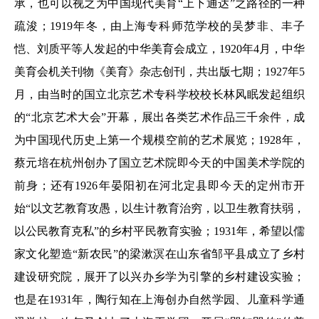
承，也可以视之为中国现代美育“上下通达”之路径的一种
疏浚；1919年冬，由上海专科师范学校的吴梦非、丰子
恺、刘质平等人发起的中华美育会成立，1920年4月，中华
美育会机关刊物《美育》杂志创刊，共出版七期；1927年5
月，由当时的国立北京艺术专科学校校长林风眠发起组织
的“北京艺术大会”开幕，展出各类艺术作品三千余件，成
为中国现代历史上第一个规模空前的艺术展览；1928年，
蔡元培在杭州创办了国立艺术院即今天的中国美术学院的
前身；还有1926年晏阳初在河北定县即今天的定州市开
始“以文艺教育攻愚，以生计教育治穷，以卫生教育扶弱，
以公民教育克私”的乡村平民教育实验；1931年，希望以儒
家文化塑造“新农民”的梁漱溟在山东省邹平县成立了乡村
建设研究院，展开了以兴办乡学为引擎的乡村建设实验；
也是在1931年，陶行知在上海创办自然学园、儿童科学通