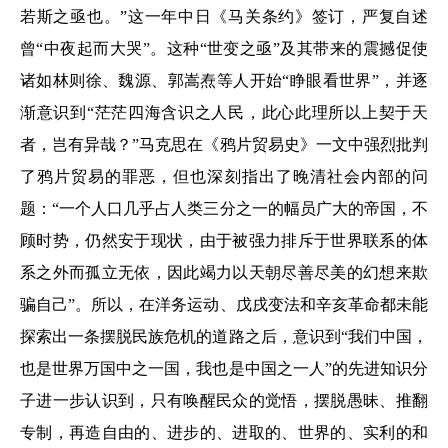
若斯之亟也。”这一年中日《马关条约》签订，严复自述
曾“中夜起而大哭”。这种“世变之亟”及其带来的震撼促使
诸如林则徐、魏源、郭嵩焘等人开始“睁眼看世界”，并逐
渐意识到“茫茫四海含识之人民，此心此理所以上契于天
者，岂有异哉？”马克思在《鸦片贸易史》一文中强烈批判
了鸦片贸易的罪恶，但也深刻指出了晚清社会内部的问
题：“一个人口几乎占人类三分之一的幅员广大的帝国，不
顾时势，仍然安于现状，由于被强力排斥于世界联系的体
系之外而孤立无依，因此竭力以天朝尽善尽美的幻想来欺
骗自己”。所以，在洋务运动、戊戌变法和辛亥革命都未能
探索出一条摆脱民族危机的道路之后，意识到“我们中国，
也是世界万国中之一国，我也是中国之一人”的先进知识分
子进一步认识到，只有唤醒民众的觉悟，摆脱愚昧、推翻
专制，再造自由的、进步的、进取的、世界的、实利的和