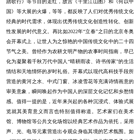
踏歌行》等节目的走红，故宫《千里江山图》和《何以中
国》等大展的火爆，等等，都反映了人们对优秀传统文化
经典的时代需求，体现出优秀传统文化创造性转化、创新
性发展的时代意义。再比如2022年“立春”之日的北京冬奥
会开幕式上，让世人为之惊艳的中国传统文化中的二十四
节气之美。曾经作为农耕文明产物的农事时间指南，早已
化为凝聚着千秋万代中国人“晴耕雨读、诗书传家”的生活
情结和天地情怀的岁时礼俗。开幕式以现代高科技手段所
营造的黄河之水、中式门窗、冰凌雪花等充满诗情画意的
审美意象，瞬间唤起作为中国人的深层文化记忆和乡愁情
感。值得一提的是，近年来兴起的各种沉浸式、体验式展
览就其美育意义而言也特别值得称道。艺术家们在美术
馆、博物馆等公共文化场馆以经典艺术作品为依托，采用
声、光、电等元素营造出令观众身临其境的艺术氛围。如