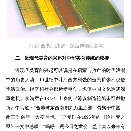
《四库全书
》(来源：故宫博物院官网)
二、近现代美育的兴起对
中华美育传统的续接
近现代美育的兴起可以说是在启蒙与救亡的时代浪潮
中的历史大势。19世纪中叶后西方列强的殖民扩张不仅使
晚清政治、经济和社会都遭受重创，也使中国文化遭遇深
重危机。李鸿章在1872年上奏的《筹议制造轮船未可裁撤
折》中写道：“合地球东西南朔九万里之遥，胥聚于中国，
此三千余年一大变局也。”严复则在1895年的《论世变之
亟》一文中感叹：“呜呼！观今日之世变，盖自秦以来未有