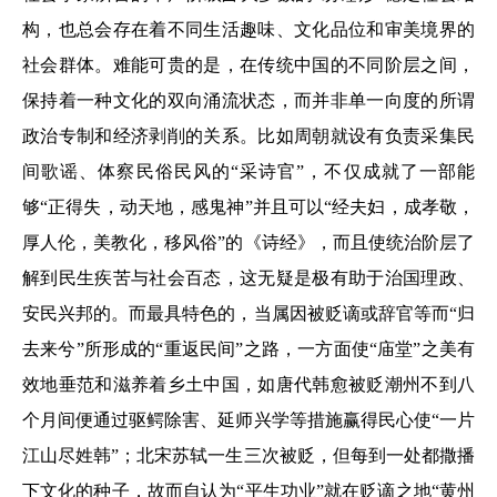
构，也总会存在着不同生活趣味、文化品位和审美境界的
社会群体。难能可贵的是，在传统中国的不同阶层之间，
保持着一种文化的双向涌流状态，而并非单一向度的所谓
政治专制和经济剥削的关系。比如周朝就设有负责采集民
间歌谣、体察民俗民风的“采诗官”，不仅成就了一部能
够“正得失，动天地，感鬼神”并且可以“经夫妇，成孝敬，
厚人伦，美教化，移风俗”的《诗经》，而且使统治阶层了
解到民生疾苦与社会百态，这无疑是极有助于治国理政、
安民兴邦的。而最具特色的，当属因被贬谪或辞官等而“归
去来兮”所形成的“重返民间”之路，一方面使“庙堂”之美有
效地垂范和滋养着乡土中国，如唐代韩愈被贬潮州不到八
个月间便通过驱鳄除害、延师兴学等措施赢得民心使“一片
江山尽姓韩”；北宋苏轼一生三次被贬，但每到一处都撒播
下文化的种子，故而自认为“平生功业”就在贬谪之地“黄州