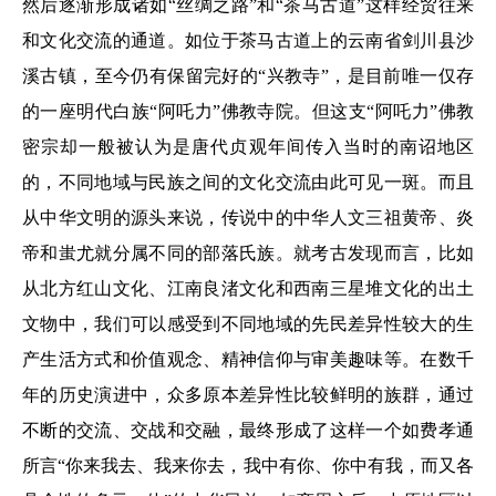
然后逐渐形成诸如“丝绸之路”和“茶马古道”这样经贸往来
和文化交流的通道。如位于茶马古道上的云南省剑川县沙
溪古镇，至今仍有保留完好的“兴教寺”，是目前唯一仅存
的一座明代白族“阿吒力”佛教寺院。但这支“阿吒力”佛教
密宗却一般被认为是唐代贞观年间传入当时的南诏地区
的，不同地域与民族之间的文化交流由此可见一斑。而且
从中华文明的源头来说，传说中的中华人文三祖黄帝、炎
帝和蚩尤就分属不同的部落氏族。就考古发现而言，比如
从北方红山文化、江南良渚文化和西南三星堆文化的出土
文物中，我们可以感受到不同地域的先民差异性较大的生
产生活方式和价值观念、精神信仰与审美趣味等。在数千
年的历史演进中，众多原本差异性比较鲜明的族群，通过
不断的交流、交战和交融，最终形成了这样一个如费孝通
所言“你来我去、我来你去，我中有你、你中有我，而又各