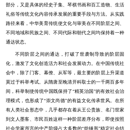
部分，又是具体的经史子集、琴棋书画和百工造物、生活
礼俗等传统文化内容传承发展的重要手段与方法。从实践
路径来看，中华美育传统使文化与审美在不同阶层之间、
不同地域和民族之间、不同代际和朝代之间均保持着一种
通达状态。
不同阶层之间的通达，打破了世袭制导致的阶层固
化，激发了文化创造活力和社会发展动力。在中国传统社
会中，除了门客、幕僚、从军等，最主要的阶层上升渠道
莫过于科举考试。从隋唐至晚清开科取士的一千两百多年
间，科举制使传统中国既保持了“精英治国”的有效社会治
理模式，也形成了“崇文尚德”的有益文化传承世风。在所
有人类社会形态中，几乎都存在着从王公贵族、名门世家
到文人墨客、市民百姓这样一种阶层差序分布，即使按照
社会学家所言的中产阶级占大多数的“纺锤形”稳定社会结