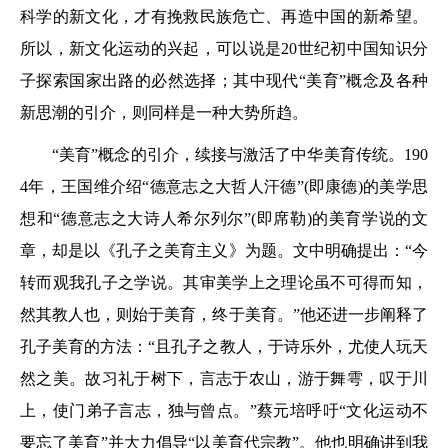
科学的新文化，才有挽救民族危亡、再造中国的新希望。
所以，新文化运动的兴起，可以说是20世纪初中国知识分
子探索国家出路的必然选择；其中现代“美育”概念及各种
新思潮的引介，则同样是一种大势所趋。
“美育”概念的引介，续接与激活了中华美育传统。190
4年，王国维介绍“德意志之大哲人汗德”(即康德)的美学思
想和“德意志之大诗人希尔列尔”(即席勒)的美育学说的文
章，却是以《孔子之美育主义》为题。文中明确提出：“今
转而观我孔子之学说。其审美学上之理论虽不可得而知，
然其教人也，则始于美育，终于美育。”他还进一步阐释了
孔子美育的方法：“且孔子之教人，于诗乐外，尤使人玩天
然之美。故习礼于树下，言志于农山，游于舞雩，叹于川
上，使门弟子言志，独与曾点。”蔡元培呼吁“文化运动不
要忘了美育”并大力倡导“以美育代宗教”。他也明确讲到我