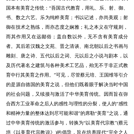
国本有美育之传统：“吾国古代教育，用礼、乐、射、御、
书、数之六艺。乐为纯粹美育；书以记述，亦尚美观；射
御在技术之熟练，而亦态度之娴雅；礼之本义在守规则，
而其作用又在远鄙俗；盖自数以外，无不含有美育成分
者。其后若汉魏之文苑、晋之清谈、南北朝以后之书画与
雕刻、唐之诗、五代以后之词、元以后之小说与剧本，以
及历代著名之建筑与各种美术工艺品，殆无不于非正式教
育中行其美育之作用。”可见，尽管蔡元培、王国维等引介
的是源自德国的美育之说，但他们既着眼于解决当时中国
的社会问题，又续接与激活了中华美育传统。因而旨在弥
合西方工业革命之后人的感性与理性的分裂，使人的“感性
和精神力量的整体达到尽可能和谐”的席勒“美育”之说，通
过中华美育传统的激活参与，转换为“以美育代宗教”(蔡元
培《以美育代宗教说》)的倡导，旨在培养现代“完全之人