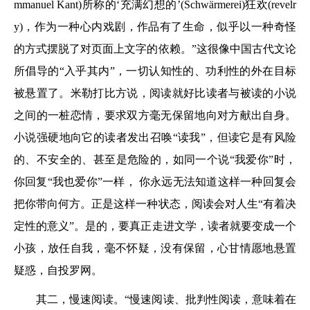
mmanuel Kant)所称的‘充满幻想的’(Schwärmerei)狂欢(revelr
y)，作为一种心内戏剧，作品有了生命，似乎以一种奇怪
的方式摆脱了对页面上文字的依赖。”这很像中国古代文论
所倡导的“入乎其内”，一切认知性的、功利性的外在目标
被悬置了。米勒打比方说，阅读就好比读者与被读的小说
之间的一桩恋情，要求双方毫无保留地向对方献出自身。
小说强硬地向它的读者发出召唤“读我”，但读它是有风险
的、不安全的、甚至是危险的，如同一个说“我爱你”时，
你回复“我也爱你”一样， 你永远无法知道这样一种回复会
把你带向何方。正是这样一种状态，阅读会对人生“有着决
定性的意义”。是的，要真正走进文学，读者就要变成一个
小孩，放任自我，毫不怀疑，没有保留，心甘情愿地悬置
疑惑，自投罗网。
其二，慢速阅读。“慢速阅读、批判性阅读，意味着在