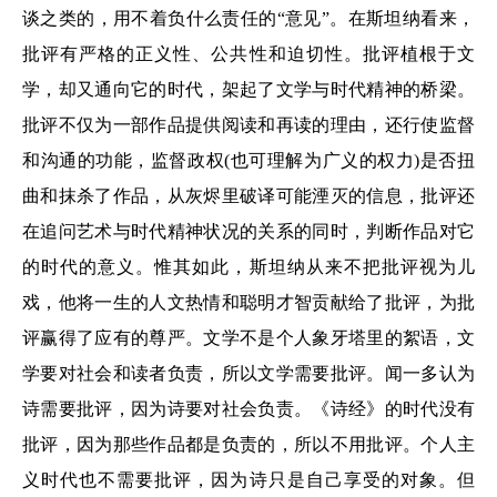
谈之类的，用不着负什么责任的“意见”。在斯坦纳看来，
批评有严格的正义性、公共性和迫切性。批评植根于文
学，却又通向它的时代，架起了文学与时代精神的桥梁。
批评不仅为一部作品提供阅读和再读的理由，还行使监督
和沟通的功能，监督政权(也可理解为广义的权力)是否扭
曲和抹杀了作品，从灰烬里破译可能湮灭的信息，批评还
在追问艺术与时代精神状况的关系的同时，判断作品对它
的时代的意义。惟其如此，斯坦纳从来不把批评视为儿
戏，他将一生的人文热情和聪明才智贡献给了批评，为批
评赢得了应有的尊严。文学不是个人象牙塔里的絮语，文
学要对社会和读者负责，所以文学需要批评。闻一多认为
诗需要批评，因为诗要对社会负责。《诗经》的时代没有
批评，因为那些作品都是负责的，所以不用批评。个人主
义时代也不需要批评，因为诗只是自己享受的对象。但