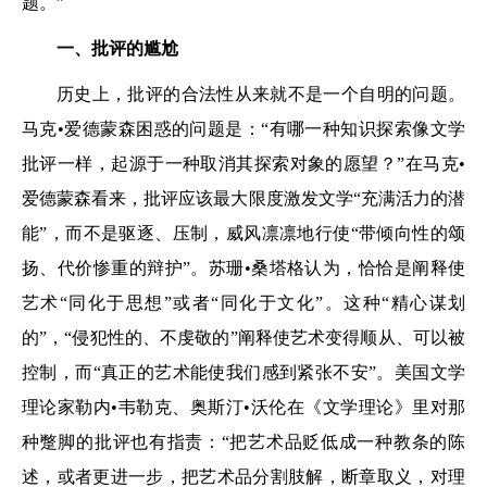
题。”
一、批评的尴尬
历史上，批评的合法性从来就不是一个自明的问题。
马克•爱德蒙森困惑的问题是：“有哪一种知识探索像文学
批评一样，起源于一种取消其探索对象的愿望？”在马克•
爱德蒙森看来，批评应该最大限度激发文学“充满活力的潜
能”，而不是驱逐、压制，威风凛凛地行使“带倾向性的颂
扬、代价惨重的辩护”。苏珊•桑塔格认为，恰恰是阐释使
艺术“同化于思想”或者“同化于文化”。这种“精心谋划
的”，“侵犯性的、不虔敬的”阐释使艺术变得顺从、可以被
控制，而“真正的艺术能使我们感到紧张不安”。美国文学
理论家勒内•韦勒克、奥斯汀•沃伦在《文学理论》里对那
种蹩脚的批评也有指责：“把艺术品贬低成一种教条的陈
述，或者更进一步，把艺术品分割肢解，断章取义，对理