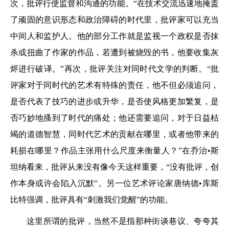
次，批评行使监督和沟通的功能。“在技术交流迅速地掩盖
了顽固的意识形态和政治障碍的时代里，批评家可以充当
中间人和监护人。他的部分工作就是监视一个政权是否抹
杀或扭曲了作家的作品，若遭到被烧毁的书，他要收集灰
烬进行破译。”再次，批评关注对同时代文学的判断。“批
评家对于同时代的艺术有特殊的责任，他不但必须追问，
是否代表了技巧的进步或升华，是否使风格更加繁复，是
否巧妙地搔到了时代的痛处；他还需要追问，对于日益枯
竭的道德智慧，同时代艺术的贡献在哪里，或者他带来的
耗损在哪里？作品主张用什么尺度来衡量人？”在乔治•斯
坦纳看来，批评从来没有像今天这样重要，“没有批评，创
作本身或许会陷入沉默”。另一位艺术评论家唐纳德•库斯
比特强调，批评具有“刺激我们觉醒”的功能。
这里所谓的批评，当然不是指那种街谈巷议、夸夸其