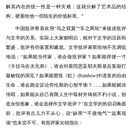
解其内在的统一性是一种灾难：这就分解了艺术品的结
构，硬塞给他一些陌生的价值标准。”
中国批评界喜欢用“鸟之双翼”“车之两轮”来描述批评
与文学的关系。实际上大家都明白，相对于文学的活跃和
繁盛，批评有些落寞和尴尬。文学批评家斯坦纳不无调侃
地说：“如果能当作家，谁会做批评家？如果能焊接一寸
《卡拉马佐夫兄弟》，谁会对着陀思妥耶夫斯基反复敲打
最敏锐的洞见？如果能塑造《虹》(Rainbow)中迸发的自由
生命，谁会跑去议论劳伦斯的心智平衡？……如果能赋诗
传唱，如果能从自己有限人生中取材并铸就不朽小说，创
造永恒形象，谁会选择作文学批评？”在文学的热切召唤面
前，批评有点儿力不从心，说“缺席”“不接地气”“远离现
场”也未尝不可。有批评家尖锐指出：