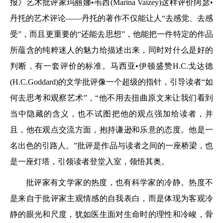
报》艺术批评家玛丽娜•韦西(Marina Vaizey)这样评价阿瑟•
丹托的艺术评论——丹托的著作不仅能让人“去感觉、去感
受”，而且更重要的“还能去思想”，他能把一件特定的作品
所蕴含的纯粹迷人的魅力给描述出来，同时对什么是好的
判断，有一套评价的标准。马西亚•伊顿盛赞H.C.戈达德
(H.C.Goddard)的文学批评像一个超级的指针，引导读者“如
何去思考和观察艺术”，“他不用去扭曲原文来让我们看到
当中隐藏的含义，也不试图把他的观点强加给读者，并
且，他在观点交流方面，抱持谦逊和乐意的态度。他是一
名出色的引路人。”批评是作品与读者之间的一座桥梁，也
是一座灯塔，引领读者登堂入室，领悟其奥。
批评家有文学家的热度，也有科学家的冷静。热度不
是来自于批评家主观情感的自我表白，而是体现为客观冷
静的眼光和尺度，犹如医生面对生命时的理性和冷峻，骨