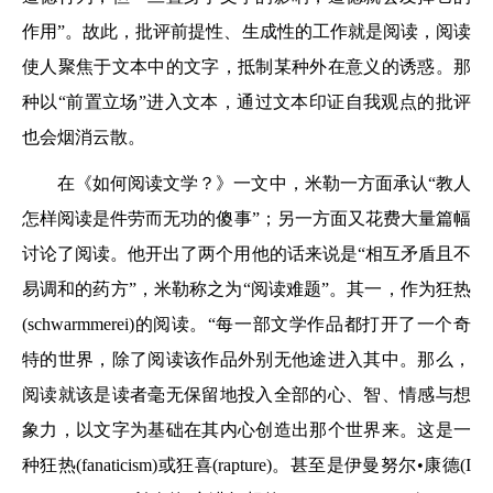
作用”。故此，批评前提性、生成性的工作就是阅读，阅读
使人聚焦于文本中的文字，抵制某种外在意义的诱惑。那
种以“前置立场”进入文本，通过文本印证自我观点的批评
也会烟消云散。
在《如何阅读文学？》一文中，米勒一方面承认“教人
怎样阅读是件劳而无功的傻事”；另一方面又花费大量篇幅
讨论了阅读。他开出了两个用他的话来说是“相互矛盾且不
易调和的药方”，米勒称之为“阅读难题”。其一，作为狂热
(schwarmmerei)的阅读。“每一部文学作品都打开了一个奇
特的世界，除了阅读该作品外别无他途进入其中。那么，
阅读就该是读者毫无保留地投入全部的心、智、情感与想
象力，以文字为基础在其内心创造出那个世界来。这是一
种狂热(fanaticism)或狂喜(rapture)。甚至是伊曼努尔•康德(I