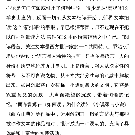
不论是何门何派或引用了何种理论，很少是从‘宏观’和文
学史出发的，反而一切都从文本细读开始，所谓‘文本细
读’这个‘新批评’的字眼，早已根深蒂固，只不过现在不把
以前那种细读方法‘禁锢’在文本的语言结构之中而已。”阅
读语言、关注文本是西方批评家的一个共同特点。乔治•斯
坦纳也说过：“语言是人独特的技艺；只有依靠语言，人的
身份和历史地位才尤其显明。正是语言，将人从决定性的
符号、从不可言说之物、从主宰大部分生命的沉默中解救
出来。如果沉默将再次莅临一个遭到毁灭的文明，它将是
双重意义的沉默，大声而绝望的沉默，带着词语的记
忆。”而布鲁姆在《如何读，为什么读》《小说家与小说》
《西方正典》等作品中，运用解剖刀一般的言辞去与那些
被称作文本的作品相对，批评成为一种灵动的、充满了具
体感和丰富性的实践活动。