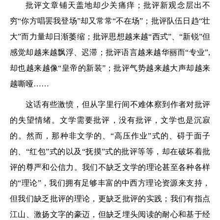
批评文章铺天盖地却少关痛痒；批评新观念层出不
穷“你方唱罢我登场”却又常常“不在场”；批评队伍日趋“壮
大”而力量却日渐萎缩；批评思想越来越“西式”、“新锐”但
感觉却越来越飘浮、迟滞；批评语言越来越华丽而“专业”,
却也越来越像“皇帝的新装”；批评气势越来越大声却越来
越嘶哑……
这话有些激愤，但从字里行间不难体察到作者对批评
的失望情绪。文学需要批评，没有批评，文学也是沉寂
的。然而，那种非文学的、“高压作业”式的、碍于面子
的、“红包”式的以及“抚摸”式的批评等等，却在破坏着批
评的尊严和公信力。我们不缺乏文学的理论甚至各种各样
的“理论”，我们拥有足够丰富的中西方理论资源来支持，
但我们缺乏批评的理论，更缺乏批评的实践；我们有指点
江山、激扬文字的豪迈，但缺乏埋头阅读的耐心和基于经