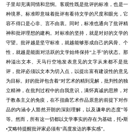
子里却充满同情和悲悯。客观性既是批评的标准，也是一
种境界。标准即意味着批评有看待文学的尺度和眼光，它
容不得口是心非、言不由衷。同时，标准也通向了批评精
神和批评理想的建构。对标准的坚持，就是对好的文学的
守望。批评越是坚守标准，就越能够形成自己的风骨、个
性，就越是能面对活跃的文学始终保持“上手”的状态。那
种溢出文本、天马行空地发表意见的文字从来都不是批
评，批评必须以文本为切入点，以提出富有建设性的意见
为目标。好的批评包含着“对艺术的精到见解，批判性的独
立精神，在批判过程中的自我意识，满怀真诚的思辨，对
于教条主义的免疫，在不扭曲艺术作品原意的前提下对作
品的内涵令人豁然开朗的深刻理解，以及谦卑的态度”等
等。然而，所有这一切都以文学事实的存在为基础，托•斯
•艾略特提醒批评家必须有“高度发达的事实感”。