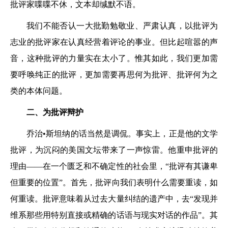
批评家喋喋不休，文本却缄默不语。
我们不能否认一大批勤勉敬业、严肃认真，以批评为
志业的批评家在认真经营着评论的事业。但比起喧嚣的声
音，这种批评的力量实在太小了。惟其如此，我们更加需
要呼唤纯正的批评，更加需要再思何为批评、批评何为之
类的本体问题。
二、为批评辩护
乔治•斯坦纳的话当然是调侃。事实上，正是他的文学
批评，为沉闷的美国文坛带来了一声惊雷。他重申批评的
理由——在一个匮乏和不确定性的社会里，“批评有其谦卑
但重要的位置”。首先，批评向我们表明什么需要重读，如
何重读。批评意味着从过去大量纠结的遗产中，去“发现并
维系那些用特别直接或精确的话语与现实对话的作品”。其