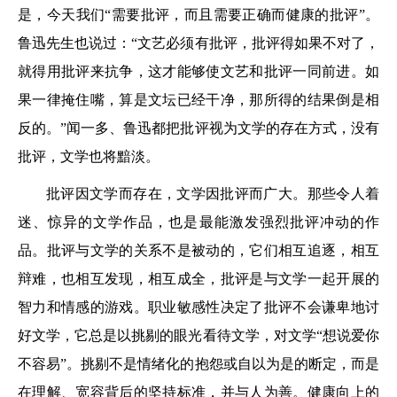
是，今天我们“需要批评，而且需要正确而健康的批评”。
鲁迅先生也说过：“文艺必须有批评，批评得如果不对了，
就得用批评来抗争，这才能够使文艺和批评一同前进。如
果一律掩住嘴，算是文坛已经干净，那所得的结果倒是相
反的。”闻一多、鲁迅都把批评视为文学的存在方式，没有
批评，文学也将黯淡。
批评因文学而存在，文学因批评而广大。那些令人着
迷、惊异的文学作品，也是最能激发强烈批评冲动的作
品。批评与文学的关系不是被动的，它们相互追逐，相互
辩难，也相互发现，相互成全，批评是与文学一起开展的
智力和情感的游戏。职业敏感性决定了批评不会谦卑地讨
好文学，它总是以挑剔的眼光看待文学，对文学“想说爱你
不容易”。挑剔不是情绪化的抱怨或自以为是的断定，而是
在理解、宽容背后的坚持标准，并与人为善。健康向上的