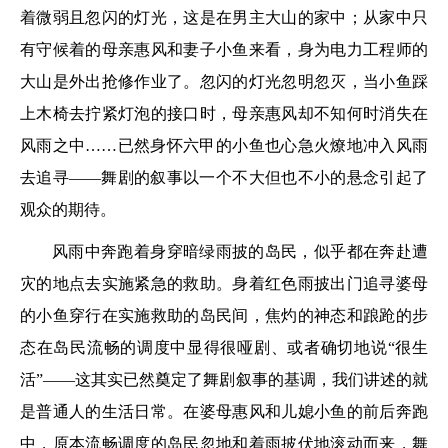
着微弱且忽闪的灯光，这是在男主大山的家中；从家中只
有守候着的母亲惠风和妻子小鱼来看，身为电力工程师的
大山是外出抢修作业了。忽闪的灯光忽明忽灭，当小鱼踩
上木椅去拧紧灯泡的接口时，母亲惠风却不知何时消失在
风雨之中……已然身怀六甲的小鱼也心急火燎地冲入风雨
去追寻——舞剧的叙事以一个不大但也不小的悬念引起了
观众的期待。
风雨中奔跑着身穿暗绿雨披的岛民，似乎都在奔赴遭
灾的地点去实施紧急的救助。身着红色雨披出门追寻婆母
的小鱼穿行在实施救助的岛民间，焦灼的神态和踉跄的步
态在岛民流畅的调度中显得很哑剧、或者确切地说“很生
活”——这其实已然奠定了舞剧叙事的基调，我们讲述的就
是普通人的生活日常。在婆母惠风和儿媳小鱼的前后奔跑
中，原本流畅调度的岛民忽地和着雨披伏地滚动而来，舞