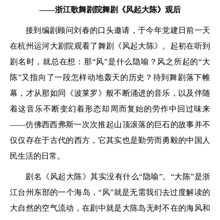
——浙江歌舞剧院舞剧《风起大陈》观后
接到编剧顾问刘春的口头邀请，于今年党建日前一天
在杭州运河大剧院观看了舞剧《风起大陈》。起初在听到
剧名时，就总在想：那“风”是什么隐喻？风之所起的“大
陈”又指向了一段怎样动地轰天的历史？待到舞剧落下帷
幕，才从那如同《波莱罗》般不断涌进的音乐，以及伴随
着这音乐不断变幻着形态却周而复始的劳作中回过味来
——仿佛西西弗斯一次次推起山顶滚落的巨石的故事并不
仅仅存在于古代的西方，它其实也是勤劳而勇毅的中国人
民生活的日常。
剧名《风起大陈》其实没有什么“隐喻”。“大陈”是浙
江台州东部的一个海岛，“风”就是无需我们去过度解读的
大自然的空气流动，在剧中就是大陈岛无时不在的海风和