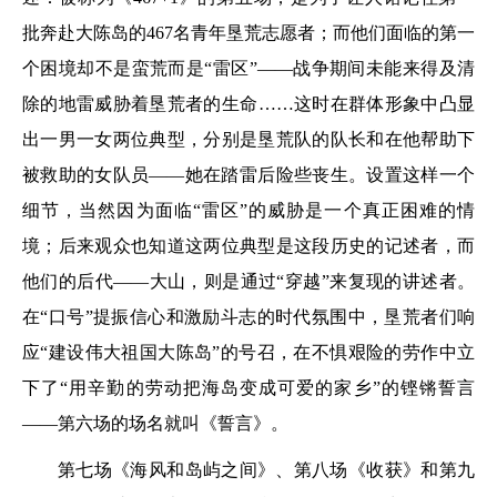
批奔赴大陈岛的467名青年垦荒志愿者；而他们面临的第一
个困境却不是蛮荒而是“雷区”——战争期间未能来得及清
除的地雷威胁着垦荒者的生命……这时在群体形象中凸显
出一男一女两位典型，分别是垦荒队的队长和在他帮助下
被救助的女队员——她在踏雷后险些丧生。设置这样一个
细节，当然因为面临“雷区”的威胁是一个真正困难的情
境；后来观众也知道这两位典型是这段历史的记述者，而
他们的后代——大山，则是通过“穿越”来复现的讲述者。
在“口号”提振信心和激励斗志的时代氛围中，垦荒者们响
应“建设伟大祖国大陈岛”的号召，在不惧艰险的劳作中立
下了“用辛勤的劳动把海岛变成可爱的家乡”的铿锵誓言
——第六场的场名就叫《誓言》。
第七场《海风和岛屿之间》、第八场《收获》和第九