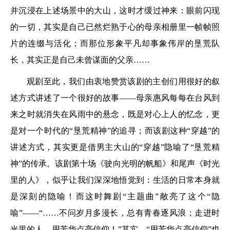
并沉浸在上述场景中的大山，这时才缓过神来：眼前闪现
的一切，其实是自己已然烂熟于心的母亲相册里一帧帧照
片的连缀与活化；而那位形象平凡却事象伟岸的垦荒队
长，其实正是自己未曾谋面的父亲……
观剧至此，我们由衷地赞赏该剧的主创们用很好的叙
述方式讲述了一个很好的故事——母亲惠风每每在台风到
来之时就消失在风雨中的悬念，既是对心上人的忆念，更
是对一个时代的“垦荒精神”的追寻；而该剧这种“穿越”的
讲述方式，其实更是借男主大山的“穿越”隐喻了“垦荒精
神”的传承。该剧第十场《驶向光明的帆船》和尾声《时光
里的人》，似乎让我们深深地悟觉到：生活的日常本身就
是深刻的隐喻！而这时舞剧“主题曲”敞亮了这个“隐
喻”——“……不问岁月多漫长，总有青春逐风浪；走进时
光里的人，用芳华点亮信仰！”其实，“用芳华点亮信仰”也