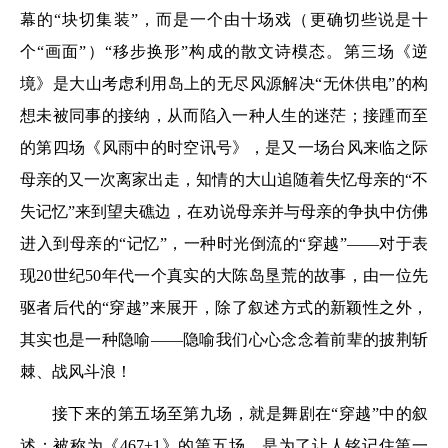
幕的“块切集装”，而是一个由十场戏（更确切些说是十
个“画面”）“移步换形”构成的散文诗模态。第三场《逆
境》是大山考虑利用岛上的无尽风源解决“无休供电”的构
想未被同事的接纳，从而陷入一种人生的迷茫；接踵而至
的第四场《风雨中的时空讯号》，是又一场台风来临之际
母亲的又一次离家出走，知情的大山追随着失忆母亲的“不
失记忆”来到望夫礁边，在劝说母亲并与母亲的争执中仿佛
进入到母亲的“记忆”，一种时光倒流的“穿越”——对于表
现20世纪50年代一个真实的大陈岛垦荒的故事，由一位先
驱者后代的“穿越”来展开，除了叙述方式的新颖性之外，
其实也是一种隐喻——隐喻我们心心念念着前辈的披荆斩
棘、战风斗浪！
接下来的第五场至第九场，就是舞剧在“穿越”中的叙
述：被称为《467+1》的第五场，是为了让人铭记住第一