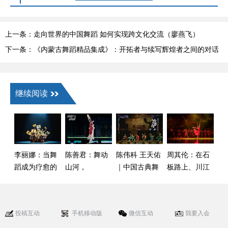
上一条：走向世界的中国舞蹈 如何实现跨文化交流（廖燕飞）
下一条：《内蒙古舞蹈精品集成》：开拓者与续写辉煌者之间的对话
继续阅读
李丽娜：当舞
陈善君：舞动
陈伟科 王天佑
周其伦：在石
蹈成为疗愈的
山河，
｜中国古典舞
板路上、川江
语言
化“物”为“舞”
的文化使命与
号子声中舞动
时代价值
的别样芭蕾
投稿互动
手机移动版
微信互动
我要入会