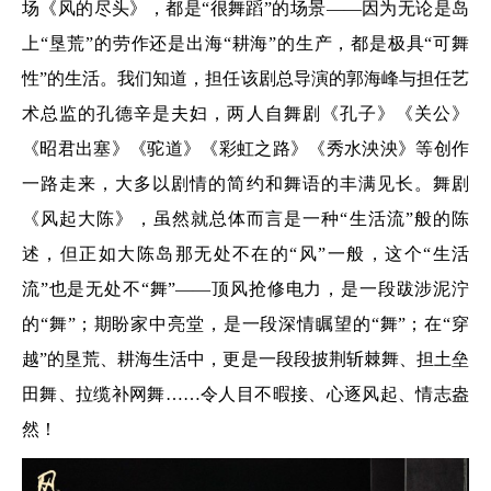
场《风的尽头》，都是“很舞蹈”的场景——因为无论是岛
上“垦荒”的劳作还是出海“耕海”的生产，都是极具“可舞
性”的生活。我们知道，担任该剧总导演的郭海峰与担任艺
术总监的孔德辛是夫妇，两人自舞剧《孔子》《关公》
《昭君出塞》《驼道》《彩虹之路》《秀水泱泱》等创作
一路走来，大多以剧情的简约和舞语的丰满见长。舞剧
《风起大陈》，虽然就总体而言是一种“生活流”般的陈
述，但正如大陈岛那无处不在的“风”一般，这个“生活
流”也是无处不“舞”——顶风抢修电力，是一段跋涉泥泞
的“舞”；期盼家中亮堂，是一段深情瞩望的“舞”；在“穿
越”的垦荒、耕海生活中，更是一段段披荆斩棘舞、担土垒
田舞、拉缆补网舞……令人目不暇接、心逐风起、情志盎
然！