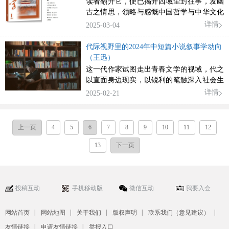
读者翻开它，便已揭开西域尘封往事，发幽
古之情思，领略与感慨中国哲学与中华文化
的生动奇妙和博大精深。
详情
2025-03-04
代际视野里的2024年中短篇小说叙事学动向
（王迅）
这一代作家试图走出青春文学的视域，代之
以直面身边现实，以锐利的笔触深入社会生
活，彰显了现实主义文学的担当意识和人文
详情
2025-02-21
情怀，为新时代小说创作注入了新的活力。
上一页
4
5
6
7
8
9
10
11
12
13
下一页
投稿互动
手机移动版
微信互动
我要入会
|
|
|
|
|
网站首页
网站地图
关于我们
版权声明
联系我们（意见建议）
|
|
友情链接
申请友情链接
举报入口