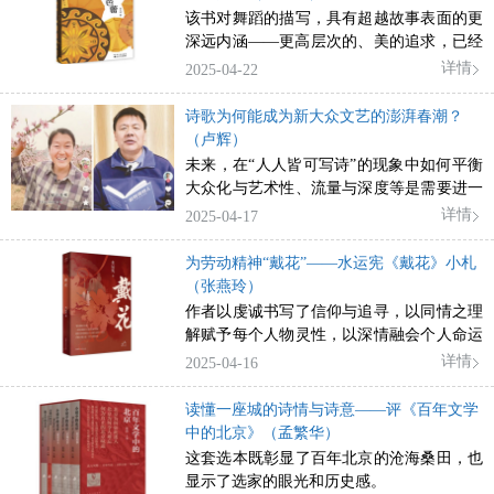
该书对舞蹈的描写，具有超越故事表面的更
深远内涵——更高层次的、美的追求，已经
跨越地域差异，抵达更为广阔的中国乡间。
详情
2025-04-22
诗歌为何能成为新大众文艺的澎湃春潮？
（卢辉）
未来，在“人人皆可写诗”的现象中如何平衡
大众化与艺术性、流量与深度等是需要进一
步思考的问题。
详情
2025-04-17
为劳动精神“戴花”——水运宪《戴花》小札
（张燕玲）
作者以虔诚书写了信仰与追寻，以同情之理
解赋予每个人物灵性，以深情融会个人命运
与时代风云，显示了一个作家深切而宽阔的
详情
2025-04-16
情怀、热忱而有趣的灵魂。
读懂一座城的诗情与诗意——评《百年文学
中的北京》（孟繁华）
这套选本既彰显了百年北京的沧海桑田，也
显示了选家的眼光和历史感。