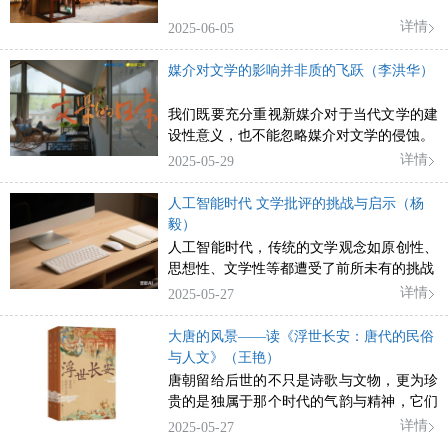
详情
2025-06-05
媒介对文学的影响并非质的飞跃（李洪华）
我们既要充分重视新媒介对于当代文学的建
设性意义，也不能忽略媒介对文学的侵蚀。
详情
2025-05-29
人工智能时代 文学批评的挑战与启示（杨
毅）
人工智能时代，传统的文学观念如原创性、
思想性、文学性等都遭受了前所未有的挑战
详情
2025-05-27
大唐的风景——读《浮世长安：唐代的民俗
与人文》（王艳）
唐朝留给后世的不只是诗歌与文物，更为珍
贵的是独属于那个时代的气韵与精神，它们
蕴藏在民俗文化中，传承至今，塑造了中华
详情
2025-05-27
民族的基因。