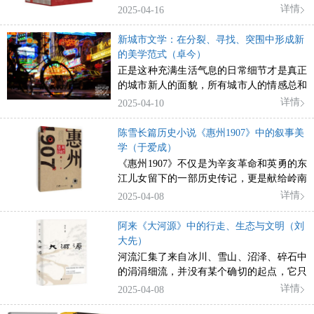
详情
2025-04-16
新城市文学：在分裂、寻找、突围中形成新
的美学范式（卓今）
正是这种充满生活气息的日常细节才是真正
的城市新人的面貌，所有城市人的情感总和
构成了城市的精神肌理。
详情
2025-04-10
陈雪长篇历史小说《惠州1907》中的叙事美
学（于爱成）
《惠州1907》不仅是为辛亥革命和英勇的东
江儿女留下的一部历史传记，更是献给岭南
大地和湾区之地的一部文学史诗。
详情
2025-04-08
阿来《大河源》中的行走、生态与文明（刘
大先）
河流汇集了来自冰川、雪山、沼泽、碎石中
的涓涓细流，并没有某个确切的起点，它只
是开始了，并且不断吸纳，不断壮大，终究
详情
2025-04-08
波澜壮阔，蔚为大观。文明也一样。