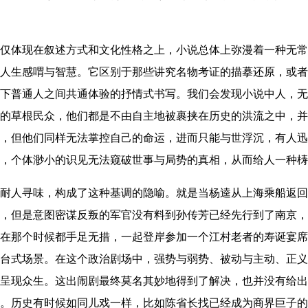
仅体现在叙述方式和文化性格之上，小说总体上弥漫着一种无常
人生感喟与智慧。它区别于那些讲究名物考证的描摹还原，或者
下普通人之间共通体验的抒情式书写。我们会发现小说中人，无
的草根民众，他们都是不由自主地被裹挟在历史的洪流之中，并
，但他们同样无法掌控自己的命运，进而只能与世浮沉，有人迅
，个体渺小的识见无法窥破世事与局势的真相，从而给人一种梼
耐人寻味，构成了这种基调的隐喻。就是当杨逵从上海乘船返回
，但是意图密谋反叛的军官没有料到孙传芳已经先行到了南京，
在那个时候都手足无措，一起登岸参加一个江村老者的寿诞宴席
台式场景。在这个政治剧场中，强势与弱势、被动与主动、正义
呈现众生。这出闹剧最终莫名其妙地得到了解决，也并没有给出
。历史有时候如同儿戏一样，比如陈省长找已经成为商界巨子的