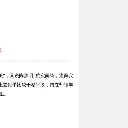
美”，又说陶渊明“质实而绮，癯而实
上去似乎比较干枯平淡，内在却很丰
里。