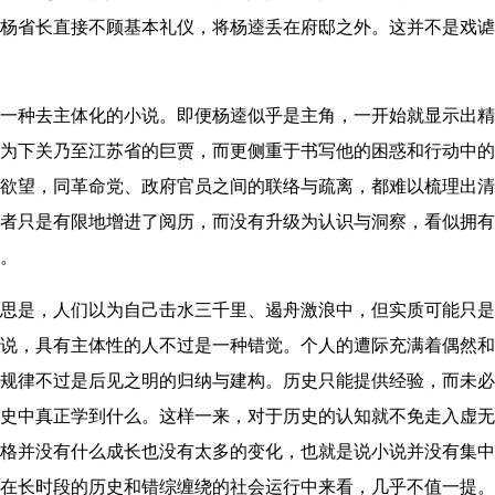
杨省长直接不顾基本礼仪，将杨逵丢在府邸之外。这并不是戏谑
一种去主体化的小说。即便杨逵似乎是主角，一开始就显示出精
为下关乃至江苏省的巨贾，而更侧重于书写他的困惑和行动中的
欲望，同革命党、政府官员之间的联络与疏离，都难以梳理出清
者只是有限地增进了阅历，而没有升级为认识与洞察，看似拥有
。
思是，人们以为自己击水三千里、遏舟激浪中，但实质可能只是
说，具有主体性的人不过是一种错觉。个人的遭际充满着偶然和
规律不过是后见之明的归纳与建构。历史只能提供经验，而未必
史中真正学到什么。这样一来，对于历史的认知就不免走入虚无
格并没有什么成长也没有太多的变化，也就是说小说并没有集中
在长时段的历史和错综缠绕的社会运行中来看，几乎不值一提。