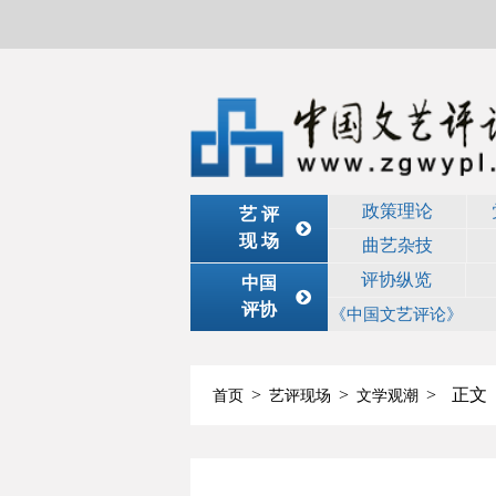
政策理论
艺 评
现 场
曲艺杂技
评协纵览
中国
评协
《中国文艺评论》
>
>
>
正文
首页
艺评现场
文学观潮