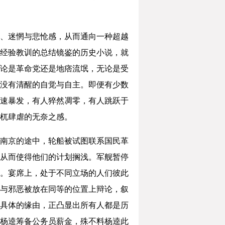
、迷惘与悲怆感，从而通向一种超越
经验教训的总结镜鉴的历史小说，就
论是革命党还是地痞流氓，无论是受
没有清醒的自觉与自主。即便有少数
速暴发，有人猝然凋零，有人跳跃于
杌肆虐的无奈之感。
南京的途中，轮船被试图联系国民革
从而使得他们的计划搁浅。军舰暂停
。宴席上，处于不同立场的人们彼此
与邪恶被放在同等的位置上辩论，叙
具体的缘由，正凸显出所有人都是历
杨逵筹备公务员薪金，殊不料杨逵此