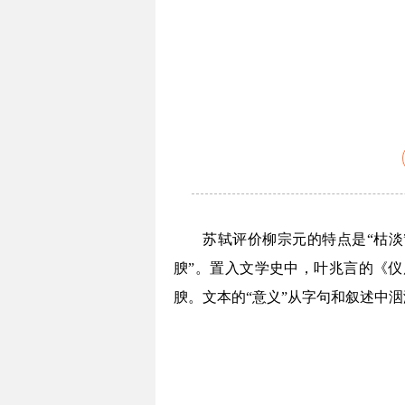
苏轼评价柳宗元的特点是“枯淡
腴”。置入文学史中，叶兆言的《
腴。文本的“意义”从字句和叙述中