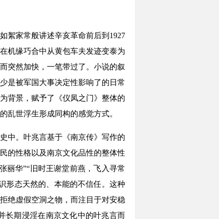
絮家常般讲述辛亥革命前后到1927
在机缘巧合中从黄包车夫发迹变泰为
而突然加快，一笔带过了。小说的叙
少是被军国大事决定性影响了的日常
为背景，赋予了《仪凤之门》整体的
的乱世浮生形成同构的感觉方式。
史中。叶兆言基于《南京传》写作的
民的性格以及南京文化品性的整体性
张丽华”“旧时王谢堂前燕，飞入寻常
意识形态天然的、本能的不信任。这种
拒绝虚假空洞之物，而注目于对安稳
并长期浸淫在南京文化中的叶兆言而