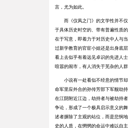
言，尤为如此。
而《仪凤之门》的文学性并不仅
于具体历史时空的、带有普遍性质的
在于写意，即着力于对历史中人与当
过新学教育的官宦小姐还是出身底层
看上去似乎有着远见卓识的先进人士
喧嚣的闹市，有人消失于芜杂的人群
小说有一处看似不经意的情节却
命军里应外合的孙传芳部下军舰劫持
在江阴附近江边，劫持者与被劫持者
争论，形成了一个极具启示意义的舞
述者摒除了主观的站位，而是悲悯地
史的人质，在惘惘的命运中难以自主