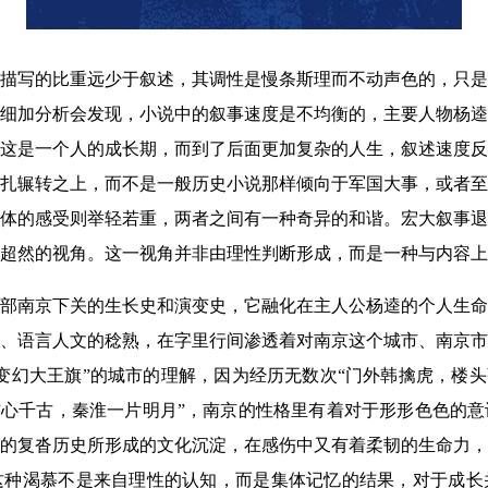
描写的比重远少于叙述，其调性是慢条斯理而不动声色的，只是如
细加分析会发现，小说中的叙事速度是不均衡的，主要人物杨逵
这是一个人的成长期，而到了后面更加复杂的人生，叙述速度反
扎辗转之上，而不是一般历史小说那样倾向于军国大事，或者至
体的感受则举轻若重，两者之间有一种奇异的和谐。宏大叙事退
超然的视角。这一视角并非由理性判断形成，而是一种与内容上
部南京下关的生长史和演变史，它融化在主人公杨逵的个人生命
、语言人文的稔熟，在字里行间渗透着对南京这个城市、南京市
变幻大王旗”的城市的理解，因为经历无数次“门外韩擒虎，楼头
伤心千古，秦淮一片明月”，南京的性格里有着对于形形色色的
的复沓历史所形成的文化沉淀，在感伤中又有着柔韧的生命力，
这种渴慕不是来自理性的认知，而是集体记忆的结果，对于成长