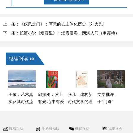
上一条：《仪凤之门》：写意的去主体化历史（刘大先）
下一条：长篇小说《烟霞里》：烟霞漫卷，朗润人间（申霞艳）
继续阅读
王敏：艺术真
邱振刚：弦上
张凡：建构新
文学批评，
实及其时代流
有光 心中有爱
时代文学的理
于“门道”
变——以叙事
论话语——读
与“热闹”间何
类作品为核心
傅逸尘《“新红
去何从
的观察
色经典”论》
投稿互动
手机移动版
微信互动
我要入会