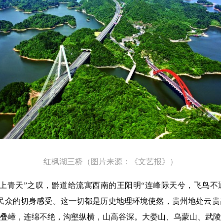
红枫湖三桥
（图片来源：《文艺报》）
上青天”之叹，黔道给流寓西南的王阳明“连峰际天兮，飞鸟不
民众的切身感受。这一切都是历史地理环境使然，贵州地处云贵
叠嶂，连绵不绝，沟壑纵横，山高谷深。大娄山、乌蒙山、武陵