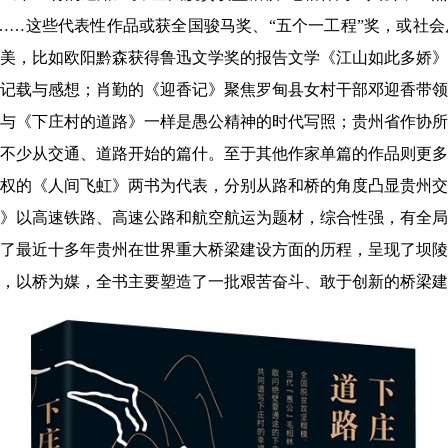
举……这些代表性作品或获全国骏马奖、“五个一工程”奖，或社
美，比如欧阳黔森获得鲁迅文学奖的报告文学《江山如此多娇》
记载与感想；肖勤的《迎香记》聚焦罗甸县女村干部邓迎香带领
与《下庄村的道路》一样是愚公精神的时代写照；贵州省作协所
不少从交通、道路开始的篇什。至于其他作家单篇的作品则更多
权的《人间飞虹》两书为代表，分别从路和桥的角度凸显贵州交
》以高速铁路、高速公路和航空航运为题材，综合性强，有全局
了最近十多年贵州在世界重大桥梁建设方面的历程，呈现了坝陵
，以桥为媒，全书主要塑造了一批艰苦奋斗、敢于创新的桥梁建