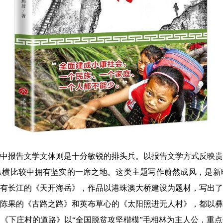
中报告文学文体则是十分敏锐的排头兵。以报告文学方式反映贵
纵横比较中拥有坚实的一席之地。这类主题写作蔚然成风，是新
有长江的《天开海岳》，作品以港珠澳大桥建设为题材，写出了
陈果的《古路之路》和英布草心的《太阳照进无人村》，都以彝
《下庄村的道路》以“全国脱贫攻坚楷模”毛相林为主人公，重