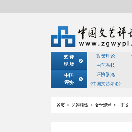
政策理论
艺 评
现 场
曲艺杂技
评协纵览
中国
评协
《中国文艺评论》
>
>
>
正文
首页
艺评现场
文学观潮