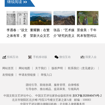
继续阅读
李遇春：“设文
董耀鹏：在繁
张晶：“艺术媒
景俊美：千年
之体有常，变
荣新大众文艺
介”研究的意义
民本智慧何以
文之数无方”
中 激发全民族
及当下价值
成为长治久安
文化创新创造
的重要密码
活力
投稿互动
手机移动版
微信互动
我要入会
|
|
|
|
|
网站首页
网站地图
关于我们
版权声明
联系我们（意见建议）
|
|
友情链接
申请友情链接
举报入口
团结引导、联络协调、服务管理、自律维权
引导创作、推出精品、提高审美、引领风尚
中国文联文艺评论中心、 中国文艺评论家协会版权所有
京ICP备2020040474号-2
北京市朝阳区北沙滩1号院32号楼文艺家之家A座
邮编：100083
中国文艺评论网法律顾问机构：北京唯入律师事务所