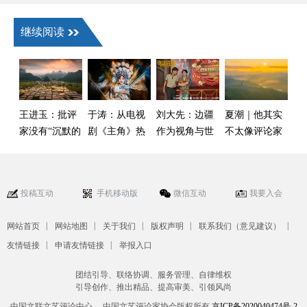
继续阅读
王进玉：批评
于涛：从电视
刘大先：边疆
夏潮｜他其实
家没有“沉默的
剧《主角》热
作为视角与世
不太像评论家
权利”
播看戏曲振兴
界
——读毛时安
的崭新生态场
《在艺评现
景
场，呼唤真
投稿互动
手机移动版
微信互动
我要入会
诚》
|
|
|
|
|
网站首页
网站地图
关于我们
版权声明
联系我们（意见建议）
|
|
友情链接
申请友情链接
举报入口
团结引导、联络协调、服务管理、自律维权
引导创作、推出精品、提高审美、引领风尚
中国文联文艺评论中心、 中国文艺评论家协会版权所有
京ICP备2020040474号-2