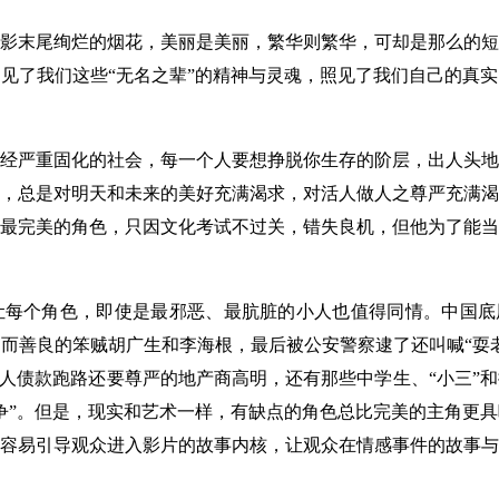
末尾绚烂的烟花，美丽是美丽，繁华则繁华，可却是那么的短
见了我们这些“无名之辈”的精神与灵魂，照见了我们自己的真
严重固化的社会，每一个人要想挣脱你生存的阶层，出人头地
，总是对明天和未来的美好充满渴求，对活人做人之尊严充满渴
最完美的角色，只因文化考试不过关，错失良机，但他为了能当
个角色，即使是最邪恶、最肮脏的小人也值得同情。中国底层
而善良的笨贼胡广生和李海根，最后被公安警察逮了还叫喊“耍
别人债款跑路还要尊严的地产商高明，还有那些中学生、“小三”
争”。但是，现实和艺术一样，有缺点的角色总比完美的主角更
容易引导观众进入影片的故事内核，让观众在情感事件的故事与