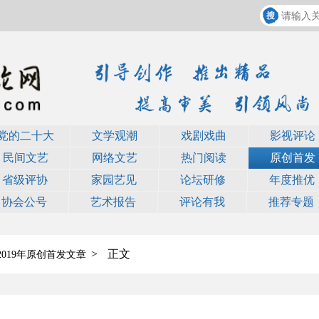
党的二十大
文学观潮
戏剧戏曲
影视评论
民间文艺
网络文艺
热门阅读
原创首发
省级评协
家园艺见
论坛研修
年度推优
协会公号
艺术报告
评论有我
推荐专题
>
正文
—2019年原创首发文章