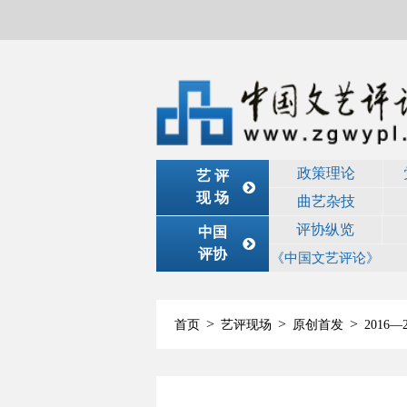
政策理论
艺 评
现 场
曲艺杂技
评协纵览
中国
评协
《中国文艺评论》
>
>
>
首页
艺评现场
原创首发
2016