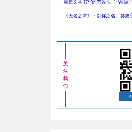
重建文学书写的有效性（马明高
《无名之辈》：以你之名，笑痛
关
注
我
们