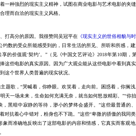
着一种強烈的现实主义精神，试图在商业电影与艺术电影的夹缝
合理而自洽的现实主义风格。
打高分的原因。我很赞同吴冠平在
《现实主义的世俗相貌与时
公约数的受众所能感受到的，日常生活的所见、所听和所感，建
的价值观‘契约’。”（见《中国文艺评论》2018年第10期，
捧这些电影的真实原因。因为广大观众能从这些电影中看到真实
到这个世界人类普遍的现实状况。
题歌，“哭喊着，你睁眼。欢笑着，走向前。困惑着，你搁浅
明天一场未来，生命如何充满无奈，就当如何怒放精彩。”“你抬
快，黑暗中寂静的等待，渺小的梦终会盛开。”这些最普通的、
持着对抗着心中错对，粉身也不下跪。”这些“卑微的骄傲的我同
形象而准确地反映出了这部电影的内容和情感，它真实而客观地
。