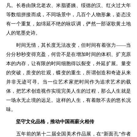
凡。长卷由陕北老农、米脂婆姨、绥德的汉、红火过大年
等数组拼接而成，不同场景中，几百个人物形象，姿态没
有一个重复，如绵延不绝的咏叹调，俨然一部讴歌黄土地
人的笔墨史诗。
时间无情，其长度无法改变，但时间有着张力——当
分分秒秒变得充盈，何尝不是在增加时间的体积、扩充原
本的内存，让有限的时间细胞得以裂变，外延扩展。量变
的突破，质变的壮观，蝶变的重生，所谓创造和奇迹从来
并非无迹可寻。当一位艺术家把时间作为追求艺术的载
体，把艺术创造视作实现完美人生的过程，那么人生就是
一场永无止境的远足。这样的人生，有着散不去的悠长况
味。
坚守文化品格，推动中国画薪火相传
五年前的第十二届全国美术作品展，在“新面孔”作者