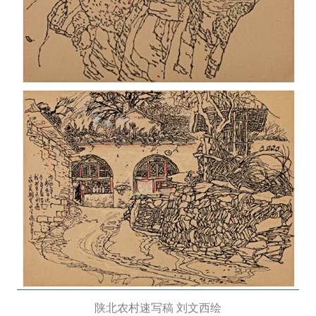
陕北农村速写稿 刘文西绘