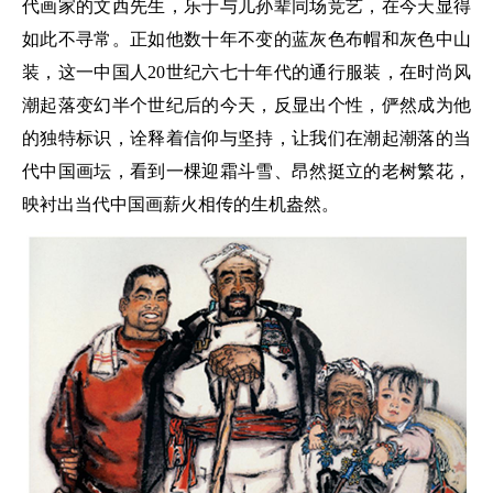
代画家的文西先生，乐于与儿孙辈同场竞艺，在今天显得
如此不寻常。正如他数十年不变的蓝灰色布帽和灰色中山
装，这一中国人20世纪六七十年代的通行服装，在时尚风
潮起落变幻半个世纪后的今天，反显出个性，俨然成为他
的独特标识，诠释着信仰与坚持，让我们在潮起潮落的当
代中国画坛，看到一棵迎霜斗雪、昂然挺立的老树繁花，
映衬出当代中国画薪火相传的生机盎然。