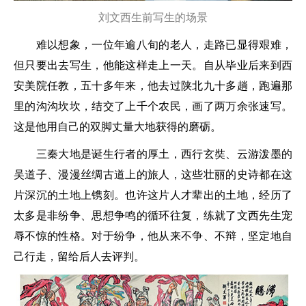
刘文西生前写生的场景
难以想象，一位年逾八旬的老人，走路已显得艰难，
但只要出去写生，他能这样走上一天。自从毕业后来到西
安美院任教，五十多年来，他去过陕北九十多趟，跑遍那
里的沟沟坎坎，结交了上千个农民，画了两万余张速写。
这是他用自己的双脚丈量大地获得的磨砺。
三秦大地是诞生行者的厚土，西行玄奘、云游泼墨的
吴道子、漫漫丝绸古道上的旅人，这些壮丽的史诗都在这
片深沉的土地上镌刻。也许这片人才辈出的土地，经历了
太多是非纷争、思想争鸣的循环往复，练就了文西先生宠
辱不惊的性格。对于纷争，他从来不争、不辩，坚定地自
己行走，留给后人去评判。