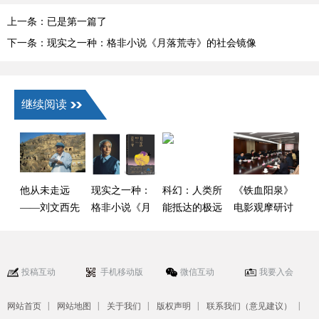
上一条：已是第一篇了
下一条：现实之一种：格非小说《月落荒寺》的社会镜像
继续阅读
他从未走远
现实之一种：
科幻：人类所
《铁血阳泉》
——刘文西先
格非小说《月
能抵达的极远
电影观摩研讨
生艺术评析
落荒寺》的社
之地
会在京举行
会镜像
投稿互动
手机移动版
微信互动
我要入会
|
|
|
|
|
网站首页
网站地图
关于我们
版权声明
联系我们（意见建议）