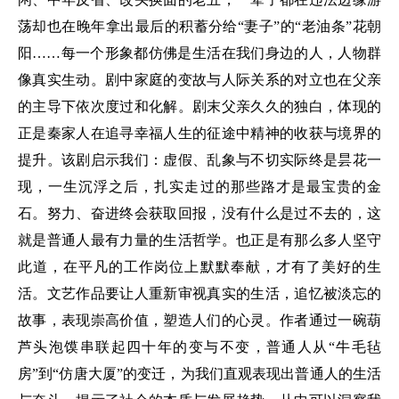
荡却也在晚年拿出最后的积蓄分给“妻子”的“老油条”花朝
阳……每一个形象都仿佛是生活在我们身边的人，人物群
像真实生动。剧中家庭的变故与人际关系的对立也在父亲
的主导下依次度过和化解。剧末父亲久久的独白，体现的
正是秦家人在追寻幸福人生的征途中精神的收获与境界的
提升。该剧启示我们：虚假、乱象与不切实际终是昙花一
现，一生沉浮之后，扎实走过的那些路才是最宝贵的金
石。努力、奋进终会获取回报，没有什么是过不去的，这
就是普通人最有力量的生活哲学。也正是有那么多人坚守
此道，在平凡的工作岗位上默默奉献，才有了美好的生
活。文艺作品要让人重新审视真实的生活，追忆被淡忘的
故事，表现崇高价值，塑造人们的心灵。作者通过一碗葫
芦头泡馍串联起四十年的变与不变，普通人从“牛毛毡
房”到“仿唐大厦”的变迁，为我们直观表现出普通人的生活