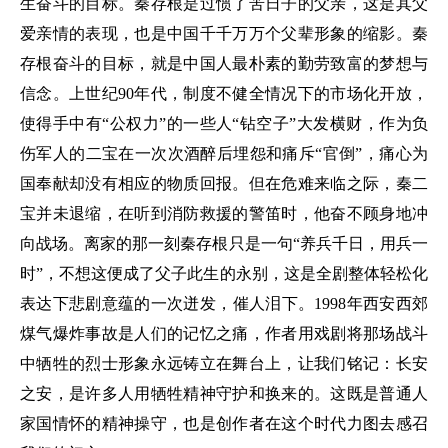
生奋斗的目标。秦存根是过惯了苦日子的父亲，这是其父
爱亲情的表现，也是中国千千万万个父辈形象的缩影。秦
存根奋斗的目标，就是中国人最朴素的勤劳致富的梦想与
信念。上世纪90年代，制度不健全情况下的市场化开放，
使得手中有“公权力”的一些人“钻空子”大发横财，作为负
伤军人的二宝在一次次酒醉后埋怨和痛斥“官倒”，痛心为
国奉献却没有相应的物质回报。但在危难来临之际，秦二
宝并未退缩，在听到消防救援的警笛时，他奋不顾身地冲
向战场。离家的那一刻秦存根只是一句“养兵千日，用兵一
时”，不想这便成了父子此生的永别，这是全剧整体轻松化
表达下悲剧意蕴的一次迸发，催人泪下。1998年西安西郊
煤气爆炸事故是人们的记忆之痛，作者用戏剧将那场战斗
中牺牲的烈士形象永远铸立在舞台上，让我们铭记：长安
之安，是许多人用牺牲精神守护和换来的。这既是普通人
家国情怀的精神操守，也是创作者在这个时代力图去感召