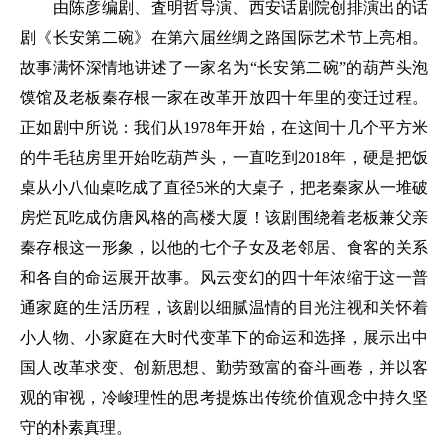
由陈彦编剧、査明哲导演、西安话剧院创排演出的话
剧《长安第二碗》在第六届丝绸之路国际艺术节上亮相。
故事满怀深情地讲述了一家名为“长安第二碗”的葫芦头泡
馍馆及老板秦存根一家在改革开放四十年里的变迁过程。
正如剧中所说：我们从1978年开始，在这间十几个平方米
的牛毛毡房里开始吃葫芦头，一直吃到2018年，硬是把饭
桌从小八仙桌吃成了直径5米的大桌子，把老秦家从一堆破
房烂瓦吃成仿唐风格的高楼大厦！该剧围绕着老板兼父亲
秦存根这一形象，以他的七个子女及老邻居、食客的关系
和各自的命运展开故事。风云变幻的四十年浓缩于这一普
通家庭的生活历程，该剧以细腻温情的目光注视和关怀着
小人物、小家庭在大时代变革下的命运和选择，展示出中
国人改革求变、创新思想、勤劳致富的奋斗画卷，并以客
观的审视，冷峻理性的思考提炼出传统价值观念中持久坚
守的朴素真理。