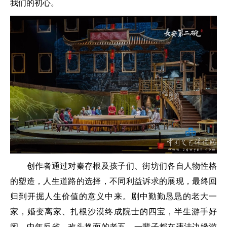
我们的初心。
创作者通过对秦存根及孩子们、街坊们各自人物性格
的塑造，人生道路的选择，不同利益诉求的展现，最终回
归到开掘人生价值的意义中来。剧中勤勤恳恳的老大一
家，婚变离家、扎根沙漠终成院士的四宝，半生游手好
闲、中年反省、改头换面的老五，一辈子都在违法边缘游