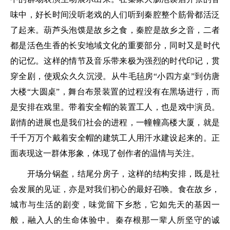
味中，好长时间没听老戏的人们听到秦腔整个筋骨都活泛
了起来。葫芦头泡馍是故乡之食，秦腔是故乡之音，二者
都是活色生香的长安地域文化的重要部分，同时又是时代
的记忆。这样的情节及音乐带来极为强烈的时代印记，贯
穿全剧，使观众久久沉浸。从牛毛毡房“小四方桌”到仿唐
大楼“大圆桌”，舞台布景装置的过程没有在黑场进行，而
是安排在戏里。带着安全帽的装置工人，也是戏中演员。
剧情的进展也是我们社会的进程，一幢幢高楼大厦，就是
千千万万个戴着安全帽的建筑工人用汗水建设起来的。正
面表现这一群体形象，体现了创作者的温情与关注。
开场分锅盔，结尾分房子，这样的结构安排，既是社
会发展的见证，亦是对我们初心的最好召唤。食在故乡，
城市与生活的剧变，味觉留下乡愁，它如先天的基因一
般，融入人的生命体验中。秦存根那一辈人所坚守的诚