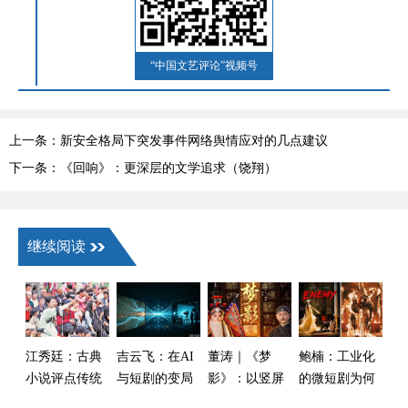
“中国文艺评论”视频号
上一条：新安全格局下突发事件网络舆情应对的几点建议
下一条：《回响》：更深层的文学追求（饶翔）
继续阅读
江秀廷：古典
吉云飞：在AI
董涛｜《梦
鲍楠：工业化
小说评点传统
与短剧的变局
影》：以竖屏
的微短剧为何
与新大众文艺
中
微短剧展现百
出了一部“手