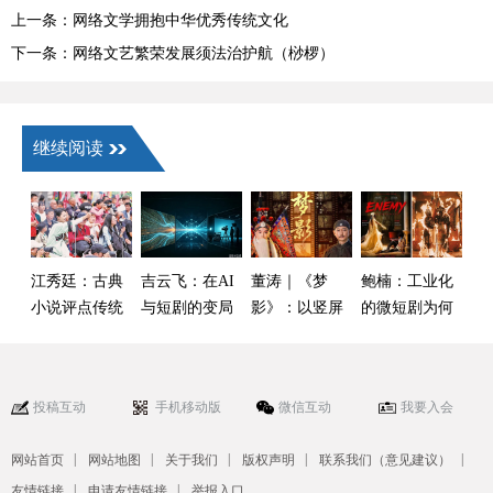
上一条：网络文学拥抱中华优秀传统文化
下一条：网络文艺繁荣发展须法治护航（桫椤）
继续阅读
江秀廷：古典
吉云飞：在AI
董涛｜《梦
鲍楠：工业化
小说评点传统
与短剧的变局
影》：以竖屏
的微短剧为何
与新大众文艺
中
微短剧展现百
出了一部“手
评论话语构建
年光影
搓”爆款
投稿互动
手机移动版
微信互动
我要入会
|
|
|
|
|
网站首页
网站地图
关于我们
版权声明
联系我们（意见建议）
|
|
友情链接
申请友情链接
举报入口