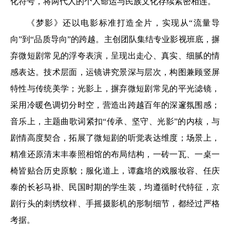
化符号，将两代人的个人命运与民族文化存续紧密相连。
《梦影》还以电影标准打造全片，实现从“流量导
向”到“品质导向”的跨越。主创团队集结专业影视班底，摒
弃微短剧常见的浮夸表演，呈现出走心、真实、细腻的情
感表达。技术层面，运镜讲究景深与层次，构图兼顾竖屏
特性与传统美学；光影上，摒弃微短剧常见的平光滤镜，
采用冷暖色调切分时空，营造出跨越百年的深邃氛围感；
音乐上，主题曲歌词紧扣“传承、坚守、光影”的内核，与
剧情高度契合，拓展了微短剧的听觉表达维度；场景上，
精准还原清末丰泰照相馆的布局结构，一砖一瓦、一桌一
椅皆贴合历史原貌；服化道上，谭鑫培的戏服妆容、任庆
泰的长衫马褂、民国时期的学生装，均遵循时代特征，京
剧行头的刺绣纹样、手摇摄影机的形制细节，都经过严格
考据。