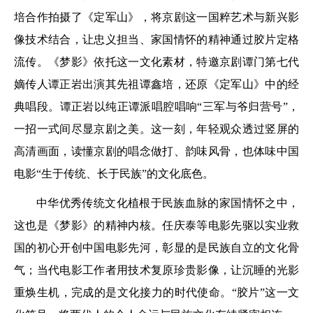
培合作拍摄了《定军山》，将京剧这一国粹艺术与新兴影
像技术结合，让忠义担当、家国情怀的精神通过胶片定格
流传。《梦影》依托这一文化素材，特邀京剧谭门第七代
嫡传人谭正岩出演其先祖谭鑫培，还原《定军山》中的经
典唱段。谭正岩以纯正谭派唱腔唱响“三军与爷归营号”，
一招一式间尽显京剧之美。这一刻，年轻观众透过竖屏的
高清画面，读懂京剧的唱念做打、韵味风骨，也体味中国
电影“生于传统、长于民族”的文化底色。
中华优秀传统文化植根于民族血脉的家国情怀之中，
这也是《梦影》的精神内核。任庆泰等电影先驱以实业救
国的初心开创中国电影先河，彰显的是民族自立的文化骨
气；当代电影工作者用技术复原珍贵影像，让沉睡的光影
重焕生机，完成的是文化接力的时代使命。“胶片”这一文