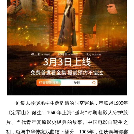
剧集以导演系学生薛韵清的时空穿越，串联起1905年
《定军山》诞生、1940年上海“孤岛”时期电影人守护胶
片、当代青年复原影史经典的故事。中国电影自诞生之
初，就与中华传统戏曲结下缘分。1905年，任庆泰与谭鑫