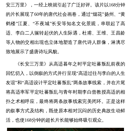
安三万里》，一经上映就引起了广泛好评。该片以168分钟
的片长展现了60年的唐代社会画卷，通过“烟花”扬州、“黄
鹤楼”江夏、“不夜城”长安等知名文化景观，串联起了高
适、李白二人辗转起伏的人生际遇，杜甫、王维、王昌龄
等人物的交相出现也立体地塑造了唐代诗人群像，淋漓尽
致地展示了盛唐诗坛风貌。
《长安三万里》从高适暮年之时平定吐蕃叛乱前夜的
回忆切入，以倒叙的方式并行呈现“高适过往与李白的人生
友谊”和“高适设计平定吐蕃叛乱”两条故事线索，并在片尾
将高适率军平定吐蕃叛乱与青年时期李白曾教授高适的相
扑之术相呼应，最终将两条故事线索完美闭环。正是这样
的叙事方式及结构，既使原本相对沉闷的历史典故生动鲜
活，也使168分钟的超长片长能够始终吸引观众。