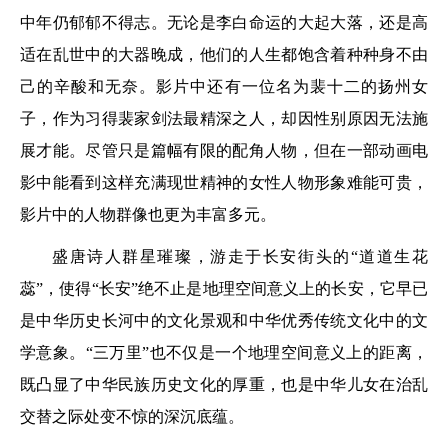
中年仍郁郁不得志。无论是李白命运的大起大落，还是高
适在乱世中的大器晚成，他们的人生都饱含着种种身不由
己的辛酸和无奈。影片中还有一位名为裴十二的扬州女
子，作为习得裴家剑法最精深之人，却因性别原因无法施
展才能。尽管只是篇幅有限的配角人物，但在一部动画电
影中能看到这样充满现世精神的女性人物形象难能可贵，
影片中的人物群像也更为丰富多元。
盛唐诗人群星璀璨，游走于长安街头的“道道生花
蕊”，使得“长安”绝不止是地理空间意义上的长安，它早已
是中华历史长河中的文化景观和中华优秀传统文化中的文
学意象。“三万里”也不仅是一个地理空间意义上的距离，
既凸显了中华民族历史文化的厚重，也是中华儿女在治乱
交替之际处变不惊的深沉底蕴。