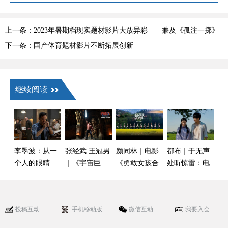
上一条：2023年暑期档现实题材影片大放异彩——兼及《孤注一掷》
观影随札（鲍远福）
下一条：国产体育题材影片不断拓展创新
继续阅读
李墨波：从一
张经武 王冠男
颜同林｜电影
都布｜于无声
个人的眼睛
｜《宇宙巨
《勇敢女孩合
处听惊雷：电
里，看见历史
人：希曼崛
唱团》：山里
影《给阿嬷的
风云——观电
起》：锈迹斑
的星星最明亮
情书》
影《诺曼底72
斑的力量之剑
的“轻”与“重”
投稿互动
手机移动版
微信互动
我要入会
小时》