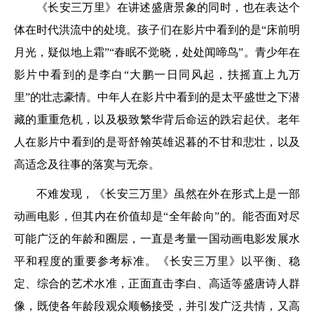
《长安三万里》在讲述盛唐景象的同时，也在表达个
体在时代洪流中的处境。孩子们在影片中看到的是“床前明
月光，疑似地上霜”“春眠不觉晓，处处闻啼鸟”。青少年在
影片中看到的是李白“大鹏一日同风起，扶摇直上九万
里”的壮志豪情。中年人在影片中看到的是太平盛世之下潜
藏的重重危机，以及极致繁华背后命运的跌宕起伏。老年
人在影片中看到的是哥舒翰英雄迟暮的不甘和悲壮，以及
高适念及往事的落寞与无奈。
不难发现，《长安三万里》虽然在外在形式上是一部
动画电影，但其内在价值却是“全年龄向”的。能否面对尽
可能广泛的年龄和圈层，一直是考量一国动画电影发展水
平和程度的重要参考标准。《长安三万里》以平衡、稳
定、综合的艺术水准，正面直击李白、高适等盛唐诗人群
像，既使各年龄段观众顺畅接受，并引发广泛共情，又高