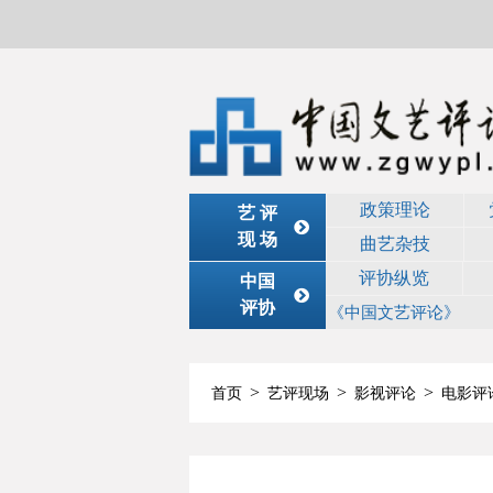
政策理论
艺 评
现 场
曲艺杂技
评协纵览
中国
评协
《中国文艺评论》
>
>
>
首页
艺评现场
影视评论
电影评