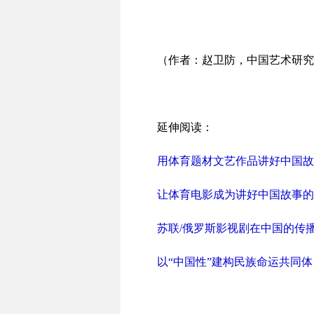
（作者：赵卫防，中国艺术研究
延伸阅读：
用体育题材文艺作品讲好中国故
让体育电影成为讲好中国故事的
苏联/俄罗斯影视剧在中国的传
以“中国性”建构民族命运共同