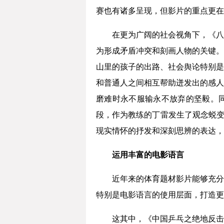
赛也有诸多呈现，但影片的重点更在
在更为广阔的社会视角下，《八
为形成矛盾冲突和刻画人物的关键。
山里的孩子的出路、社会舆论特别是
和普通人之间相互帮助迸发出的感人
磨难时永不服输永不放弃的坚毅。同
段，作为教练的丁雷发生了观念蜕变
现实情怀的抒发和深刻思辨的表达，
运用丰富的电影语言
近年来的体育题材影片能够充分
特别是电影语言的使用层面，打造更
这其中，《中国乒乓之绝地反击