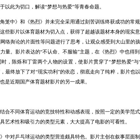
于以此为切口，解读“梦想与热爱”等青春命题。
角笼中》和《热烈》并未完全采用通过刻苦训练终获成功的常规
这些影片以体育题材为切入点，获得了超越该题材本身的现实意
网络舆论的片面性等问题进行了思考，让观众感受到大山里的孩
力量。影片表达的“不认命、不服输”主题，在《热烈》中也得
时，陈烁和丁雷两个人物的设置，使影片贯穿了“梦想热爱”与
，最终放下了对“现实功利”的依恋，彻底走向了纯粹，影片也以
也是近期国产体育题材影片的另一成果。
结合不同体育运动的竞技特性和动感表现，按照一定的美学范式
具艺术性和吸引力的类型元素，大大提高了电影的可看性。
》中对乒乓球运动的类型营造颇具特色。影片主创在叙事层面制