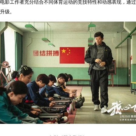
电影工作者充分结合不同体育运动的竞技特性和动感表现，通过
升级。