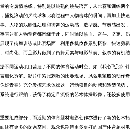
量的专属情感线，特别是以纯熟的镜头语言，从比赛和训练两个
，捕捉滚动的乒乓球和比赛过程中人物击球的瞬间，再加上快速
事、人物的戏剧性处理和街舞的运动感、造型感、节奏感出发，
事表达和人物塑造都围绕于此，同时辅以热血、奋斗、坚定、伤
展现了街舞训练或比赛场面，利用多机位多景别摄影、快速剪辑
、时尚化。而且影片做到了街舞元素与电影节奏、叙事的有机结
据不同运动项目营造了不同的体育运动时空。如《我心飞翔》针
言细化拆解。影片中紧张刺激的比赛现场、风驰电掣般的动作奇
你好青春》充分发挥艺术体操这一运动项目的动感和造型优势，
系统进行跟拍，获得了稳定且流畅的艺术体操影像，还较多使用
重要组成部分，而近期的体育题材电影创作亦进行了新的艺术拓
面还有更多的探索空间。观众也期待更多更好的国产体育题材电