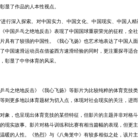
彰显了作品的人本性视点。
”进行深入探索。对中国实力、中国文化、中国现实、中国人精
《中国乒乓之绝地反击》表现了中国国球重获荣光的征程，全社
片具有了较强的中国性。《我心飞扬》也艺术地表达了中国人面
了中国速滑运动员在借鉴西方速滑经验的同时，更注重探寻适合
，彰显了中华体育的风采。
乒乓之绝地反击》《我心飞扬》等影片为比较纯粹的体育竞技类
等则更多地以体育题材为切入点，体现对社会现实的关注，进而
对象，也呈现出体育竞技的某些特征，但影片的主题并非对格斗
的现实故事。影片对格斗训练和比赛有相当篇幅的表现，但更主
温暖的人性。《热烈》与《八角笼中》有较多相似之处，该片主