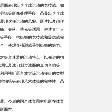
层面表现出乒乓球运动的竞技感。如
剪辑等影像处理手段，凸显出乒乓球
展现这项运动的风貌。影片以梦想作
痛、失落、荣光等话题，讲述青年人
等手段，把街舞的竞技感和爆燃感完
合，使观众强烈感受到街舞的魅力。
对短道速滑的运动特点，以先进的拍
观以及冰刀划过冰面的真切音响等，
利用视听语言放大该运动项目的类型
跳轴镜头表现艺术体操的完整性，凸
展。今后的国产体育题材电影在体育
影面世。