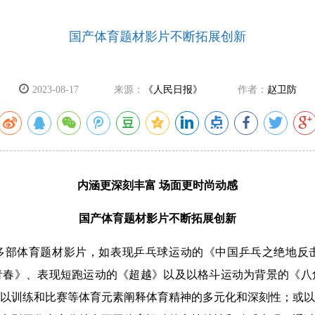
国产体育题材影片不断拓展创新
2023-08-17
来源：
《人民日报》
作者：
赵卫防
内涵更深刻丰富 场面更时尚动感
国产体育题材影片不断拓展创新
出多部体育题材影片，如表现乒乓球运动的《中国乒乓之绝地反
青春》、表现短跑运动的《超越》以及以格斗运动为背景的《八
以训练和比赛等体育元素阐释体育精神的多元化和深刻性；或以