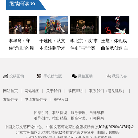
继续阅读
李华裔：守
于建刚：从文
李北京：以“事
王馗：体现戏
住“角儿”的舞
本关注到学术
件史”与“个案
曲传承创造 主
台别让声光电
自觉——中国
史”双重视角来
体立场的鲜活
抢了戏
戏曲海外学术
建构中国话剧
样本
传播的启示
运动史
投稿互动
手机移动版
微信互动
我要入会
|
|
|
|
|
网站首页
网站地图
关于我们
版权声明
联系我们（意见建议）
|
|
友情链接
申请友情链接
举报入口
团结引导、联络协调、服务管理、自律维权
引导创作、推出精品、提高审美、引领风尚
中国文联文艺评论中心、 中国文艺评论家协会版权所有
京ICP备2020040474号-2
北京市朝阳区北沙滩1号院32号楼文艺家之家A座
邮编：100083
中国文艺评论网法律顾问机构：北京唯入律师事务所