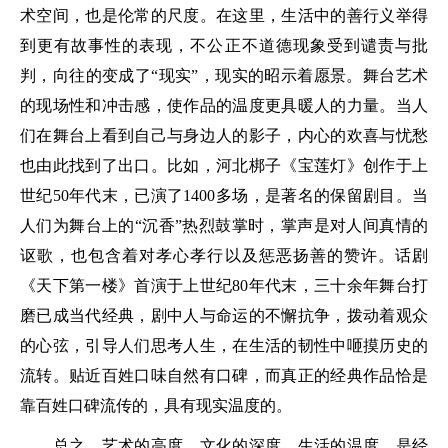
术空间，也是伦常的尺度。在这里，生活中的善行义举得
到更有故事性的表现，不公正不道德现象受到谴责与批
判，向往的变成了“现实”，现实的昭示着愿景。舞台艺术
的现场性和冲击感，使作品的温度更具暖人的力量。当人
们在舞台上看到自己与身边人的影子，内心的欢喜与忧愁
也由此找到了出口。比如，河北梆子《宝莲灯》创作于上
世纪50年代末，已演了1400多场，是著名的保留剧目。当
人们为舞台上的“沉香”热烈鼓掌时，掌声是对人间真情的
讴歌，也包含着对孝心孝行以及惩恶扬善的赞许。话剧
《天下第一楼》首演于上世纪80年代末，三十余年舞台打
磨已成当代经典，剧中人与命运的不懈抗争，拨动着观众
的心弦，引导人们思考人生，在生活的韧性中咂摸历史的
流转。贴近百姓口味自然有口碑，而真正的经典作品恰是
靠百姓口碑流传的，具有现实温度的。
总之，艺术的高度、文化的深度、生活的温度，是经