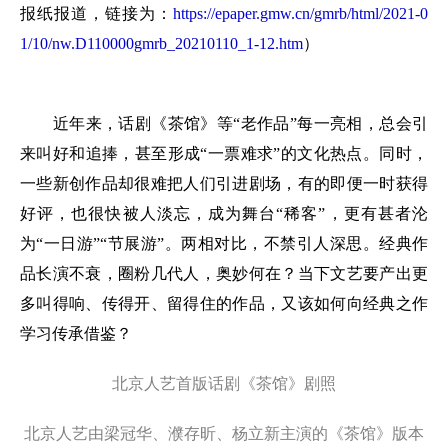
报纸报道，链接为：
https://epaper.gmw.cn/gmrb/html/2021-0
1/10/nw.D110000gmrb_20210110_1-12.htm
）
近年来，话剧《茶馆》等“老作品”每一亮相，总会引
来叫好和追捧，甚至形成“一票难求”的文化热点。同时，
一些新创作品却很难把人们引进剧场，有的即便一时获得
好评，也很快被人淡忘，成为舞台“稀客”，更有甚者沦
为“一日游”“节展游”。两相对比，不禁引人深思。经典作
品长演不衰，圈粉几代人，奥妙何在？当下文艺要产出更
多叫得响、传得开、留得住的作品，又该如何向经典之作
学习传承借鉴？
北京人艺首版话剧《茶馆》剧照
北京人艺由梁冠华、濮存昕、杨立新主演的《茶馆》版本