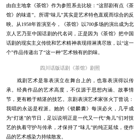
由自主地拿《茶馆》作为参照系去比较：“这部剧有点《茶
馆》的味道”。所谓“味儿”其实是艺术特色直观而综合的反
映。从1958年首演至今，《茶馆》以700多场的演出成为北
京人艺乃至中国话剧的代名词，正是因为《茶馆》把中国
话剧的现实主义传统和艺术精神表现得淋漓尽致，以“这一
个”作品传递出了“这一种”艺术独有的韵味。
四川话版话剧《茶馆》剧照
戏剧艺术是靠表演立在舞台上的，也靠表演得以传
承。经典作品的艺术高度，不仅源于思想内涵、故事情
节，更有赖于精湛的技艺。京剧表演艺术家张火丁曾说：
我唱的永远是程派。她的《锁麟囊》每演必火，几乎成
为“灯迷”的节日，足以说明正是一代又一代“角儿”们对技
艺的执着守护与传承，才保持了“味儿”的纯正延续，使作
品的艺术感染力持续散发。